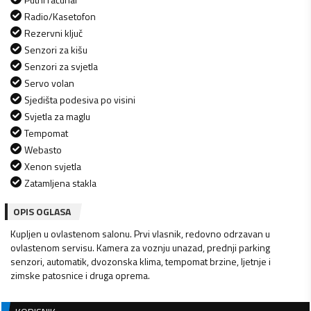
Radio/Kasetofon
Rezervni ključ
Senzori za kišu
Senzori za svjetla
Servo volan
Sjedišta podesiva po visini
Svjetla za maglu
Tempomat
Webasto
Xenon svjetla
Zatamljena stakla
OPIS OGLASA
Kupljen u ovlastenom salonu. Prvi vlasnik, redovno odrzavan u
ovlastenom servisu. Kamera za voznju unazad, prednji parking
senzori, automatik, dvozonska klima, tempomat brzine, ljetnje i
zimske patosnice i druga oprema.