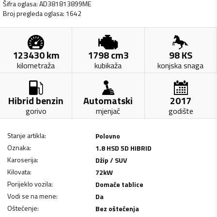
Šifra oglasa
:
AD381813899ME
Broj pregleda oglasa
:
1642
123430
km
1798
cm3
98
KS
kilometraža
kubikaža
konjska snaga
Hibrid benzin
Automatski
2017
gorivo
mjenjač
godište
Stanje artikla
:
Polovno
Oznaka
:
1.8 HSD 5D HIBRID
Karoserija
:
Džip / SUV
Kilovata
:
72
kW
Porijeklo vozila
:
Domaće tablice
Vodi se na mene
:
Da
Oštećenje
:
Bez oštećenja