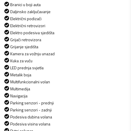
Branici u boji auta
Daljinsko zaključavanje
Električni podizači
Električni retrovizori
Elektro podesiva sjedišta
Grijači retrovizora
Grijanje sjedišta
Kamera za vožnju unazad
Kuka za vuču
LED prednja svjetla
Metalik boja
Multifunkcionalni volan
Multimedija
Navigacija
Parking senzori - prednji
Parking senzori - zadnji
Podesiva dubina volana
Podesiva visina volana
Putni računar