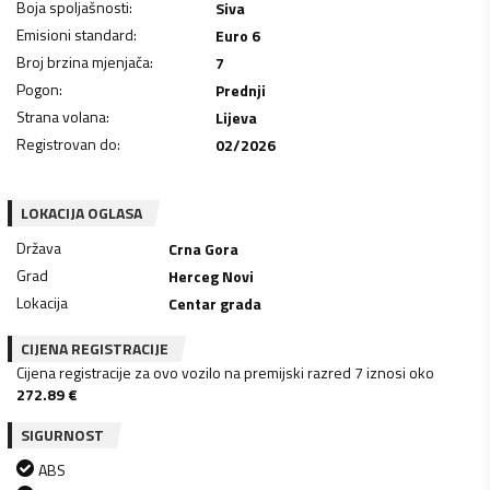
Boja spoljašnosti
:
Siva
Emisioni standard
:
Euro 6
Broj brzina mjenjača
:
7
Pogon
:
Prednji
Strana volana
:
Lijeva
Registrovan do
:
02/2026
LOKACIJA OGLASA
Država
Crna Gora
Grad
Herceg Novi
Lokacija
Centar grada
CIJENA REGISTRACIJE
Cijena registracije za ovo vozilo na premijski razred 7 iznosi oko
272.89
€
SIGURNOST
ABS