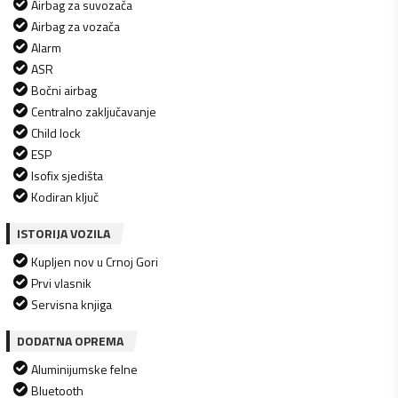
Airbag za suvozača
Airbag za vozača
Alarm
ASR
Bočni airbag
Centralno zaključavanje
Child lock
ESP
Isofix sjedišta
Kodiran ključ
ISTORIJA VOZILA
Kupljen nov u Crnoj Gori
Prvi vlasnik
Servisna knjiga
DODATNA OPREMA
Aluminijumske felne
Bluetooth