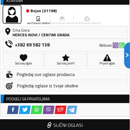
KORISNIK
Bojan
(
JI1198
)
verifikovan telefon
verifikovan email
verifikovana lokacija
Crna Gora
HERCEG NOVI
/
CENTAR GRADA
+382 69 582 138
Aktivan
Sačuvaj oglas
Sačuvaj profil
Prijavi oglas
Pogledaj sve oglase prodavca
Pogledaj oglase iz tvoje okoline
PODIJELI SA PRIJATELJIMA
SLIČNI OGLASI