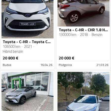
Toyota - C-HR - CHR 1.8 HSD
130000 km
2018
Benzin
Toyota - C-HR - Toyota Chr 1.8 hybrid
106500 km
2021
Hibrid benzin
20 800
€
20 000
€
Budva
16.04.26
Podgorica
21.03.26