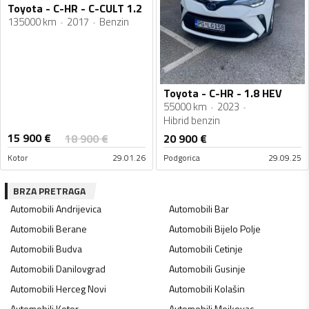
Toyota - C-HR - C-CULT 1.2
135000 km
2017
Benzin
Toyota - C-HR - 1.8 HEV
55000 km
2023
Hibrid benzin
15 900
€
18 900
€
20 900
€
Kotor
29.01.26
Podgorica
29.09.25
BRZA PRETRAGA
Automobili
Andrijevica
Automobili
Bar
Automobili
Berane
Automobili
Bijelo Polje
Automobili
Budva
Automobili
Cetinje
Automobili
Danilovgrad
Automobili
Gusinje
Automobili
Herceg Novi
Automobili
Kolašin
Automobili
Kotor
Automobili
Mojkovac