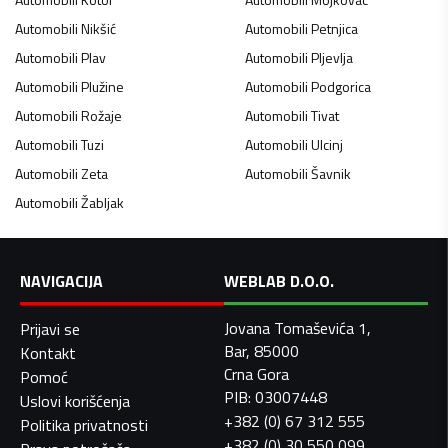
Automobili
Nikšić
Automobili
Petnjica
Automobili
Plav
Automobili
Pljevlja
Automobili
Plužine
Automobili
Podgorica
Automobili
Rožaje
Automobili
Tivat
Automobili
Tuzi
Automobili
Ulcinj
Automobili
Zeta
Automobili
Šavnik
Automobili
Žabljak
NAVIGACIJA
WEBLAB D.O.O.
Jovana Tomaševića 1,
Prijavi se
Bar, 85000
Kontakt
Crna Gora
Pomoć
PIB: 03007448
Uslovi korišćenja
+382 (0) 67 312 555
Politika privatnosti
+382 (0) 30 550 099