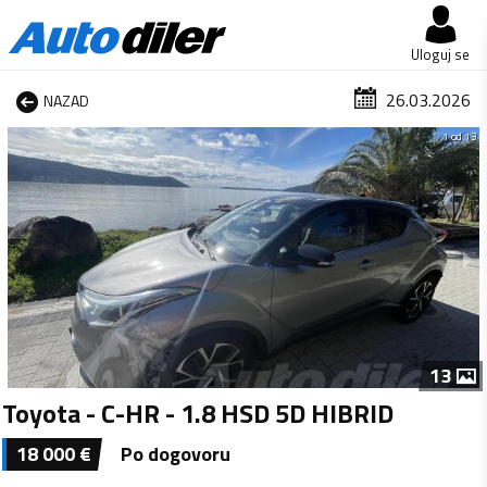
Uloguj se
26.03.2026
NAZAD
1 od 13
13
Toyota - C-HR - 1.8 HSD 5D HIBRID
18 000
€
Po dogovoru