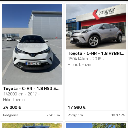
Toyota - C-HR - 1.8 HYBRID Automatik Business Edition - Novi model
150414 km
2018
Hibrid benzin
Toyota - C-HR - 1.8 HSD 5D E-CVT
142000 km
2017
Hibrid benzin
24 000
€
17 990
€
Podgorica
26.03.24
Podgorica
18.07.26