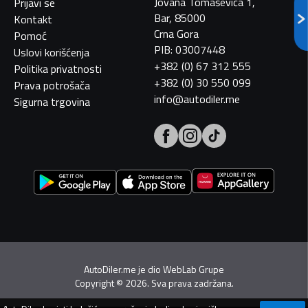
Jovana Tomaševića 1,
Prijavi se
Bar, 85000
Kontakt
Crna Gora
Pomoć
PIB: 03007448
Uslovi korišćenja
+382 (0) 67 312 555
Politika privatnosti
+382 (0) 30 550 099
Prava potrošača
info@autodiler.me
Sigurna trgovina
AutoDiler.me je dio
WebLab Grupe
Copyright
©
2026. Sva prava zadržana.