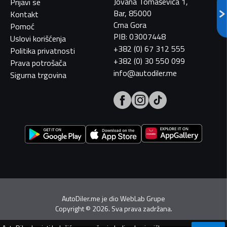
Jovana Tomaševića 1,
Prijavi se
Bar, 85000
Kontakt
Crna Gora
Pomoć
PIB: 03007448
Uslovi korišćenja
+382 (0) 67 312 555
Politika privatnosti
+382 (0) 30 550 099
Prava potrošača
info@autodiler.me
Sigurna trgovina
AutoDiler.me je dio
WebLab Grupe
Copyright
©
2026. Sva prava zadržana.