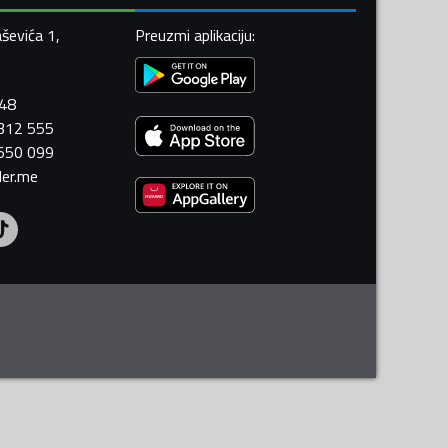
ševića 1,
Preuzmi aplikaciju
:
448
 312 555
 550 099
ler.me