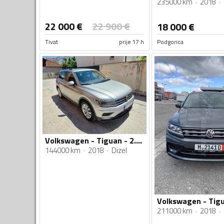
235000 km
2018
22 000
€
22 900
€
18 000
€
Tivat
prije 17 h
Podgorica
Volkswagen - Tiguan - 2.0 TDI Comfort 4M
144000 km
2018
Dizel
211000 km
2018