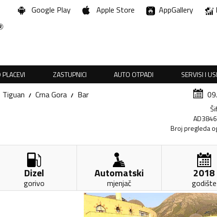
Google Play
Apple Store
AppGallery
 PLACEVI
ZASTUPNICI
AUTO OTPADI
SERVISI I U
Tiguan
Crna Gora
Bar
09
Ši
AD384
Broj pregleda o
Dizel
Automatski
2018
gorivo
mjenjač
godište