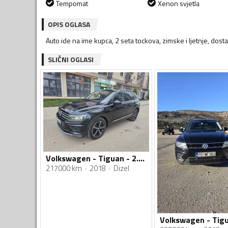
Tempomat
Xenon svjetla
OPIS OGLASA
Auto ide na ime kupca, 2 seta tockova, zimske i ljetnje, dos
SLIČNI OGLASI
Volkswagen - Tiguan - 2.0 TDI
217000 km
2018
Dizel
Volkswagen - Tigu