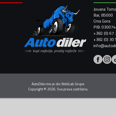
Jovana Toma
Bar, 85000
Crna Gora
PIB: 03007
+382 (0) 67
+382 (0) 30
info@autodi
AutoDiler.me je dio
WebLab Grupe
Copyright
©
2026. Sva prava zadržana.