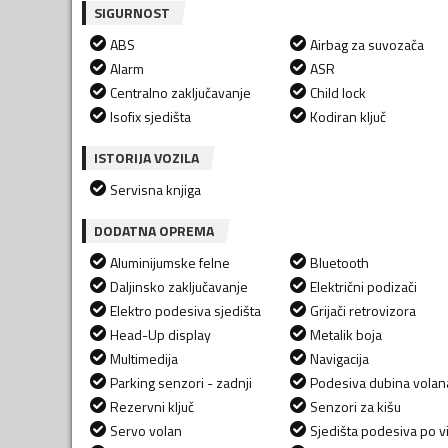
SIGURNOST
ABS
Airbag za suvozača
Alarm
ASR
Centralno zaključavanje
Child lock
Isofix sjedišta
Kodiran ključ
ISTORIJA VOZILA
Servisna knjiga
DODATNA OPREMA
Aluminijumske felne
Bluetooth
Daljinsko zaključavanje
Električni podizači
Elektro podesiva sjedišta
Grijači retrovizora
Head-Up display
Metalik boja
Multimedija
Navigacija
Parking senzori - zadnji
Podesiva dubina volan
Rezervni ključ
Senzori za kišu
Servo volan
Sjedišta podesiva po vi