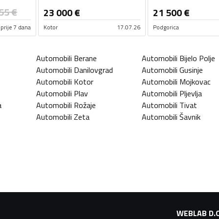
55
€
23 000
€
21 500
€
prije 7 dana
Kotor
17.07.26
Podgorica
Automobili
Berane
Automobili
Bijelo Polje
Automobili
Danilovgrad
Automobili
Gusinje
Automobili
Kotor
Automobili
Mojkovac
Automobili
Plav
Automobili
Pljevlja
a
Automobili
Rožaje
Automobili
Tivat
Automobili
Zeta
Automobili
Šavnik
WEBLAB D.O