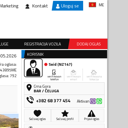
ME
Marketing
Kontakt
Uloguj se
SLUGE
REGISTRACIJA VOZILA
DODAJ OGLAS
KORISNIK
.05.2026
fra oglasa
:
Seid
(
NZ147
)
643895ME
glasa
:
792
verifikovan
verifikovan
verifikovana
telefon
email
lokacija
Crna Gora
BAR
/
ČELUGA
+382 68 377 454
Aktivan
Sačuvaj oglas
Sačuvaj profil
Prijavi oglas