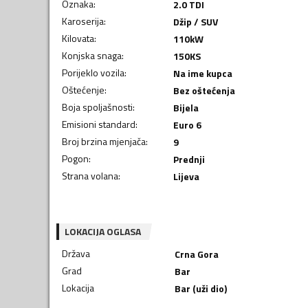
Oznaka
:
2.0 TDI
Karoserija
:
Džip / SUV
Kilovata
:
110
kW
Konjska snaga
:
150
KS
Porijeklo vozila
:
Na ime kupca
Oštećenje
:
Bez oštećenja
Boja spoljašnosti
:
Bijela
Emisioni standard
:
Euro 6
Broj brzina mjenjača
:
9
Pogon
:
Prednji
Strana volana
:
Lijeva
LOKACIJA OGLASA
Država
Crna Gora
Grad
Bar
Lokacija
Bar (uži dio)