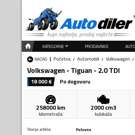
KATEGORIJE
PRODAVNICE
AUTO
Početna
Automobili
Volkswagen
NAZAD
Volkswagen - Tiguan - 2.0 TDI
18 000
€
Po dogovoru
258000
km
2000
cm3
kilometraža
kubikaža
Stanje artikla
:
Polovno