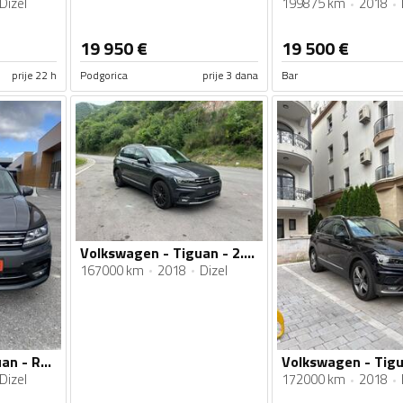
Dizel
199875 km
2018
19 950
€
19 500
€
prije 22 h
Podgorica
prije 3 dana
Bar
Volkswagen - Tiguan - 2.0 TDI
167000 km
2018
Dizel
Volkswagen - Tiguan - R-line
Dizel
172000 km
2018