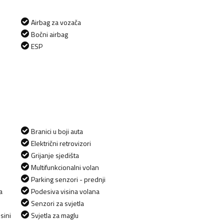
Airbag za vozača
Bočni airbag
ESP
Branici u boji auta
Električni retrovizori
Grijanje sjedišta
Multifunkcionalni volan
Parking senzori - prednji
a
Podesiva visina volana
Senzori za svjetla
sini
Svjetla za maglu