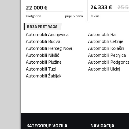
24 333
€
25 5
22 000
€
Podgorica
prije 6 dana
Nikšić
BRZA PRETRAGA
Automobili
Andrijevica
Automobili
Bar
Automobili
Budva
Automobili
Cetinje
Automobili
Herceg Novi
Automobili
Kolašin
Automobili
Nikšić
Automobili
Petnjica
Automobili
Plužine
Automobili
Podgoric
Automobili
Tuzi
Automobili
Ulcinj
Automobili
Žabljak
KATEGORIJE VOZILA
NAVIGACIJA