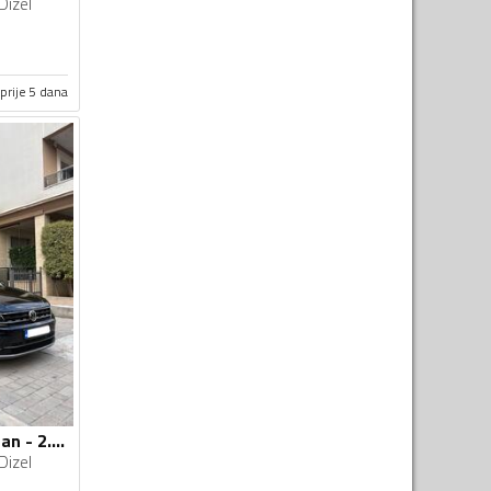
Dizel
prije 5 dana
Volkswagen - Tiguan - 2.0 TDI DSG PRVA REGISTRACIJA 02 mjesec 2019
Dizel