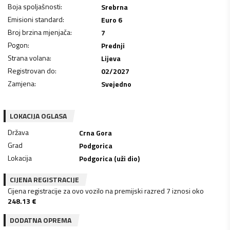
Boja spoljašnosti
:
Srebrna
Emisioni standard
:
Euro 6
Broj brzina mjenjača
:
7
Pogon
:
Prednji
Strana volana
:
Lijeva
Registrovan do
:
02/2027
Zamjena
:
Svejedno
LOKACIJA OGLASA
Država
Crna Gora
Grad
Podgorica
Lokacija
Podgorica (uži dio)
CIJENA REGISTRACIJE
Cijena registracije za ovo vozilo na premijski razred 7 iznosi oko
248.13
€
DODATNA OPREMA