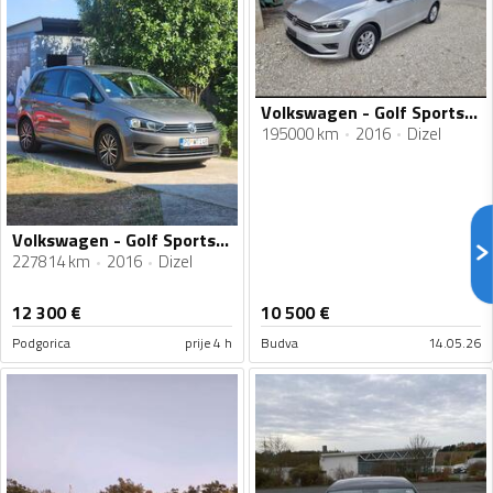
Volkswagen - Golf Sportsvan - 1.6
195000 km
2016
Dizel
Volkswagen - Golf Sportsvan - 2.0 TDI
227814 km
2016
Dizel
12 300
€
10 500
€
Podgorica
prije 4 h
Budva
14.05.26