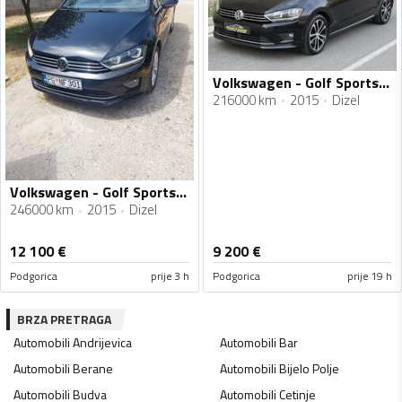
Volkswagen - Golf Sportsvan - 1.6 TDI HIGHLINE
216000 km
2015
Dizel
Volkswagen - Golf Sportsvan - 2.0tdi
246000 km
2015
Dizel
12 100
€
9 200
€
Podgorica
prije 3 h
Podgorica
prije 19 h
BRZA PRETRAGA
Automobili
Andrijevica
Automobili
Bar
Automobili
Berane
Automobili
Bijelo Polje
Automobili
Budva
Automobili
Cetinje