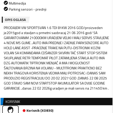
Multimedija
Parking senzori - prednji
OPIS OGLASA
PRODAJEM VW SPORTSVAN 1.6 TDI 81KW 2016 GOD/proizveden
je2015god a stavljen u prmetni saobracaj 21 06 2016 god/ SA
GARANTOVANIM 210000KM URADJENI VELIKI I MALI SERVIS STAVLJENE
4 NOVE MS GUME ..AUTO IMA PREDNJE I ZADNJE PARKSENZORE AUTO
HOLD LANE ASIST -PRACENJE TRAKE NA PUTU-DISTRONIK KOZNI
VOLAN SA KOMANDAMA CDŠANZER SKVRIN TAČ START STOP SISTEM
SKUPLJANJE RETR TEMPOMAT PILOT ZATAMLJENA STAKLA AUTO IMA
DZG AUTOMATIK TIPTRONIK MENJAČ A IMA I MOGUCNOST
ŠALTOVANJA BRZINA NA VOLANU - MULTITRONIK PRAKTICNO BEZ
NEKIH TRAGOVA KORISTENJA VEOMA MALI POTROSAC i DANAS SAM
PRODUZIO REGISTRACJUJU DO 20 02 2027 GOD .DANAS 22 08 2025
GOD STAVIO SAM NOVI STARTSTOP AKUMULATOR SA DVIJE GODINE
GARANCIJE ..danas 22 02 2026g uradjen je mali servis na 211450 km .
KORISNIK
Korisnik
(
XO830
)