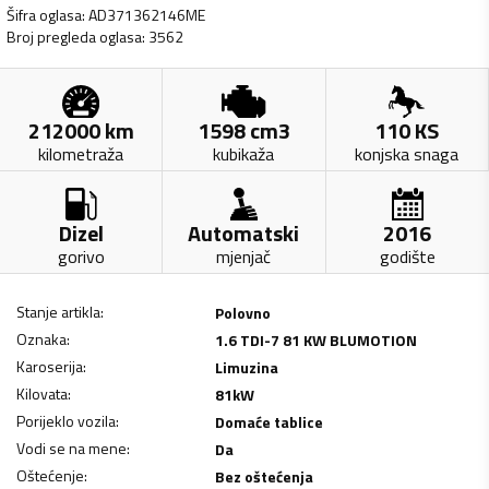
Šifra oglasa
:
AD371362146ME
Broj pregleda oglasa
:
3562
212000
km
1598
cm3
110
KS
kilometraža
kubikaža
konjska snaga
Dizel
Automatski
2016
gorivo
mjenjač
godište
Stanje artikla
:
Polovno
Oznaka
:
1.6 TDI-7 81 KW BLUMOTION
Karoserija
:
Limuzina
Kilovata
:
81
kW
Porijeklo vozila
:
Domaće tablice
Vodi se na mene
:
Da
Oštećenje
:
Bez oštećenja