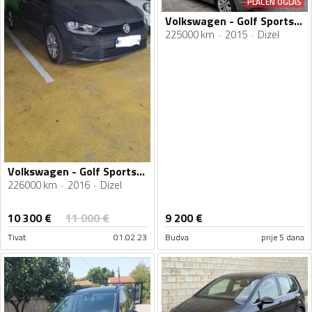
PLAĆEN OGLAS
Volkswagen - Golf Sportsvan - 1.6 TDI
225000 km
2015
Dizel
Volkswagen - Golf Sportsvan - 1.6 TDI DSG
226000 km
2016
Dizel
10 300
€
11 000
€
9 200
€
Tivat
01.02.23
Budva
prije 5 dana