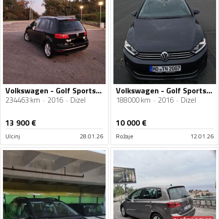
Volkswagen - Golf Sportsvan - 2.0
Volkswagen - Golf Sportsvan - 2.0 TDI
234463 km
2016
Dizel
188000 km
2016
Dizel
13 900
€
10 000
€
Ulcinj
28.01.26
Rožaje
12.01.26