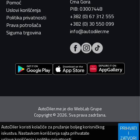
Crna Gora
Pomoć
PIB: 03007448
Uslovi korišćenja
+382 (0) 67 312 555
Politika privatnosti
+382 (0) 30 550 099
Prava potrošača
info@autodiler.me
Sigurna trgovina
AutoDiler.me je dio
WebLab Grupe
Copyright
©
2026. Sva prava zadržana.
AutoDiler
koristi kolačiće za pružanje boljeg korisničkog
PRIHVATI
iskustva. Nastavkom korišćenja sajta prihvatate
I
ZATVORI
uslove korišćenja
i
politiku privatnosti
.