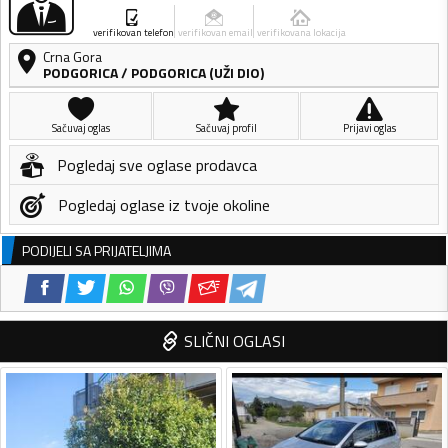
verifikovan telefon
verifikovan email
verifikovana lokacija
Crna Gora
PODGORICA
/
PODGORICA (UŽI DIO)
Sačuvaj oglas
Sačuvaj profil
Prijavi oglas
Pogledaj sve oglase prodavca
Pogledaj oglase iz tvoje okoline
PODIJELI SA PRIJATELJIMA
SLIČNI OGLASI