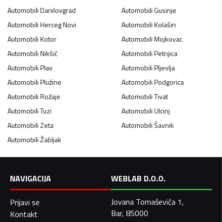
Automobili
Danilovgrad
Automobili
Gusinje
Automobili
Herceg Novi
Automobili
Kolašin
Automobili
Kotor
Automobili
Mojkovac
Automobili
Nikšić
Automobili
Petnjica
Automobili
Plav
Automobili
Pljevlja
Automobili
Plužine
Automobili
Podgorica
Automobili
Rožaje
Automobili
Tivat
Automobili
Tuzi
Automobili
Ulcinj
Automobili
Zeta
Automobili
Šavnik
Automobili
Žabljak
NAVIGACIJA
WEBLAB D.O.O.
Jovana Tomaševića 1,
Prijavi se
Bar, 85000
Kontakt