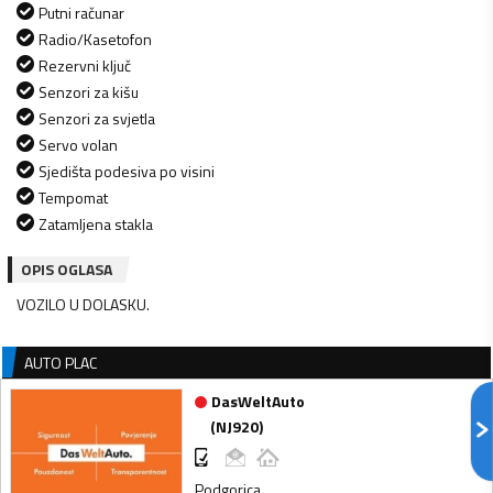
Putni računar
Radio/Kasetofon
Rezervni ključ
Senzori za kišu
Senzori za svjetla
Servo volan
Sjedišta podesiva po visini
Tempomat
Zatamljena stakla
OPIS OGLASA
VOZILO U DOLASKU.
AUTO PLAC
DasWeltAuto
(
NJ920
)
Podgorica