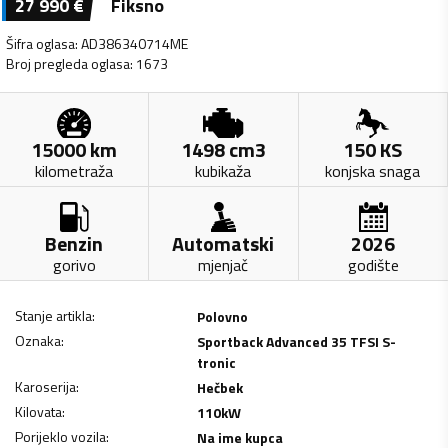
27 990
€
Fiksno
Šifra oglasa
:
AD386340714ME
Broj pregleda oglasa
:
1673
15000
km
1498
cm3
150
KS
kilometraža
kubikaža
konjska snaga
Benzin
Automatski
2026
gorivo
mjenjač
godište
Stanje artikla
:
Polovno
Oznaka
:
Sportback Advanced 35 TFSI S-
tronic
Karoserija
:
Hečbek
Kilovata
:
110
kW
Porijeklo vozila
:
Na ime kupca