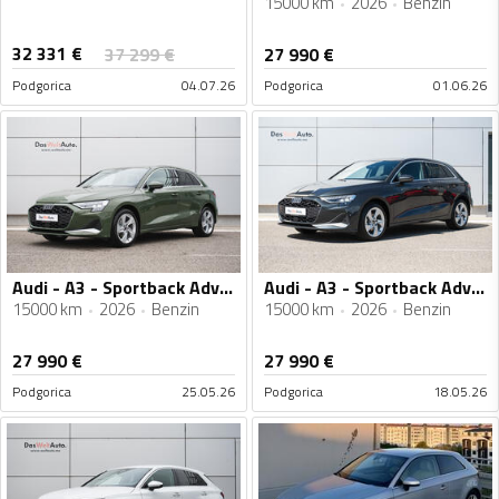
15000 km
2026
Benzin
32 331
€
37 299
€
27 990
€
Podgorica
04.07.26
Podgorica
01.06.26
Audi - A3 - Sportback Advanced 35 TFSI S-tronic
Audi - A3 - Sportback Advanced 35 TFSI S-tronic
15000 km
2026
Benzin
15000 km
2026
Benzin
27 990
€
27 990
€
Podgorica
25.05.26
Podgorica
18.05.26