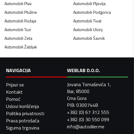
Automobili
Plav
Automobili
Pljevlja
Automobili
Plužine
Automobili
Podgorica
Automobili
Rožaje
Automobili
Tivat
Automobili
Tuzi
Automobili
Ulcinj
Automobili
Zeta
Automobili
Šavnik
Automobili
Žabljak
NAVIGACIJA
WEBLAB D.O.O.
Jovana Tomaševića 1,
Prijavi se
Bar, 85000
Kontakt
Crna Gora
Pomoć
PIB: 03007448
Uslovi korišćenja
+382 (0) 67 312 555
Politika privatnosti
+382 (0) 30 550 099
Prava potrošača
info@autodiler.me
Sigurna trgovina