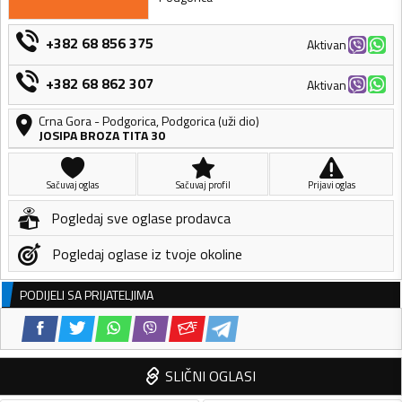
+382 68 856 375
Aktivan
+382 68 862 307
Aktivan
Crna Gora
-
Podgorica
,
Podgorica (uži dio)
JOSIPA BROZA TITA 30
Sačuvaj oglas
Sačuvaj profil
Prijavi oglas
Pogledaj sve oglase prodavca
Pogledaj oglase iz tvoje okoline
PODIJELI SA PRIJATELJIMA
SLIČNI OGLASI