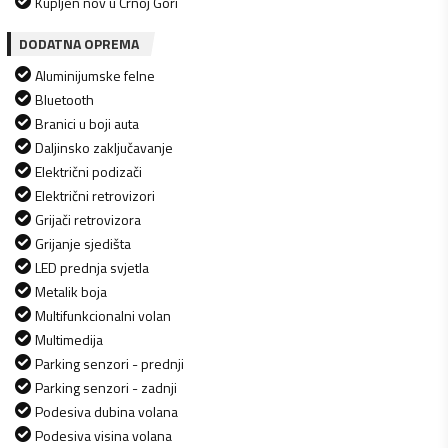
Kupljen nov u Crnoj Gori
DODATNA OPREMA
Aluminijumske felne
Bluetooth
Branici u boji auta
Daljinsko zaključavanje
Električni podizači
Električni retrovizori
Grijači retrovizora
Grijanje sjedišta
LED prednja svjetla
Metalik boja
Multifunkcionalni volan
Multimedija
Parking senzori - prednji
Parking senzori - zadnji
Podesiva dubina volana
Podesiva visina volana