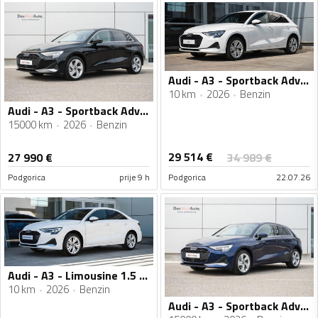
Audi - A3 - Sportback Advanced 1.5 TFSI S-tronic
10 km
2026
Benzin
Audi - A3 - Sportback Advanced 35 TFSI S-tronic
15000 km
2026
Benzin
29 514
€
27 990
€
34 989
€
Podgorica
prije 9 h
Podgorica
22.07.26
Audi - A3 - Limousine 1.5 TFSI Advanced S tronic
10 km
2026
Benzin
Audi - A3 - Sportback Advanced 35 TFSI S-tronic