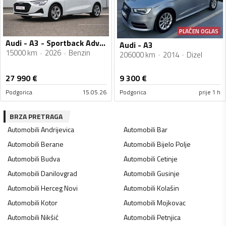
PLAĆEN OGLAS
Audi - A3 - Sportback Advanced 35 TFSI S-tronic
Audi - A3
15000 km
2026
Benzin
206000 km
2014
Dizel
27 990
€
9 300
€
Podgorica
15.05.26
Podgorica
prije 1 h
BRZA PRETRAGA
Automobili
Andrijevica
Automobili
Bar
Automobili
Berane
Automobili
Bijelo Polje
Automobili
Budva
Automobili
Cetinje
Automobili
Danilovgrad
Automobili
Gusinje
Automobili
Herceg Novi
Automobili
Kolašin
Automobili
Kotor
Automobili
Mojkovac
Automobili
Nikšić
Automobili
Petnjica