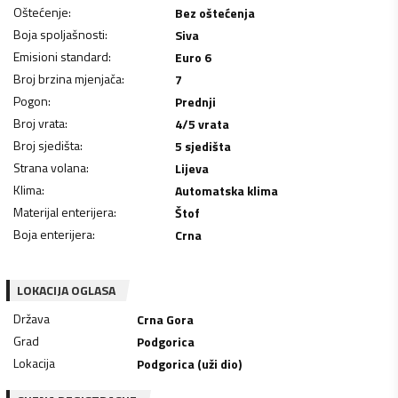
Oštećenje
:
Bez oštećenja
Boja spoljašnosti
:
Siva
Emisioni standard
:
Euro 6
Broj brzina mjenjača
:
7
Pogon
:
Prednji
Broj vrata
:
4/5 vrata
Broj sjedišta
:
5 sjedišta
Strana volana
:
Lijeva
Klima
:
Automatska klima
Materijal enterijera
:
Štof
Boja enterijera
:
Crna
LOKACIJA OGLASA
Država
Crna Gora
Grad
Podgorica
Lokacija
Podgorica (uži dio)