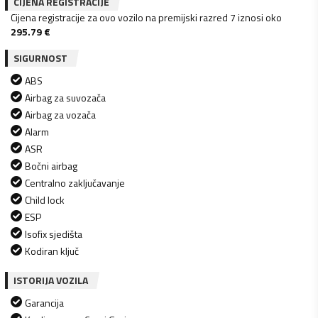
CIJENA REGISTRACIJE
Cijena registracije za ovo vozilo na premijski razred 7 iznosi oko
295.79
€
SIGURNOST
ABS
Airbag za suvozača
Airbag za vozača
Alarm
ASR
Bočni airbag
Centralno zaključavanje
Child lock
ESP
Isofix sjedišta
Kodiran ključ
ISTORIJA VOZILA
Garancija