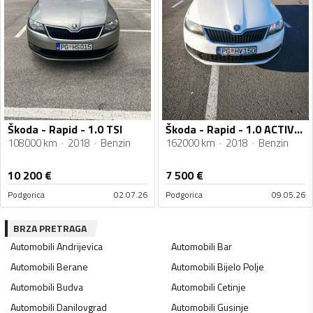
Škoda - Rapid - 1.0 TSI
Škoda - Rapid - 1.0 ACTIVE TSI
108000 km
2018
Benzin
162000 km
2018
Benzin
10 200
€
7 500
€
Podgorica
02.07.26
Podgorica
09.05.26
BRZA PRETRAGA
Automobili
Andrijevica
Automobili
Bar
Automobili
Berane
Automobili
Bijelo Polje
Automobili
Budva
Automobili
Cetinje
Automobili
Danilovgrad
Automobili
Gusinje