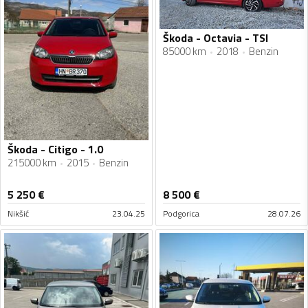
Škoda - Octavia - TSI
85000 km
2018
Benzin
Škoda - Citigo - 1.0
215000 km
2015
Benzin
5 250
€
8 500
€
Nikšić
23.04.25
Podgorica
28.07.26