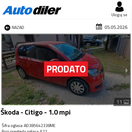
Uloguj se
05.05.2026
NAZAD
1 od 11
11
Škoda - Citigo - 1.0 mpi
Šifra oglasa
:
AD385642338ME
Broj pregleda oglasa
:
677