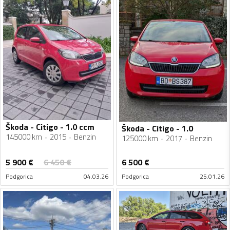
Škoda - Citigo - 1.0 ccm
Škoda - Citigo - 1.0
145000 km
2015
Benzin
125000 km
2017
Benzin
5 900
€
6 450
€
6 500
€
Podgorica
04.03.26
Podgorica
25.01.26