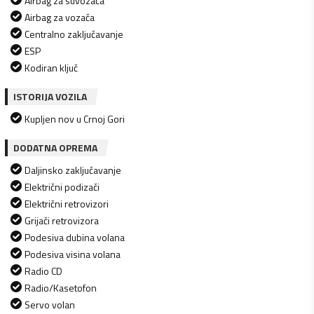
Airbag za suvozača
Airbag za vozača
Centralno zaključavanje
ESP
Kodiran ključ
ISTORIJA VOZILA
Kupljen nov u Crnoj Gori
DODATNA OPREMA
Daljinsko zaključavanje
Električni podizači
Električni retrovizori
Grijači retrovizora
Podesiva dubina volana
Podesiva visina volana
Radio CD
Radio/Kasetofon
Servo volan