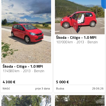
Škoda - Citigo - 1.0 MPI
107000 km
2013
Benzin
Škoda - Citigo - 1.0 MPI
174580 km
2013
Benzin
4 300
€
5 000
€
Nikšić
prije 3 dana
Budva
29.06.26