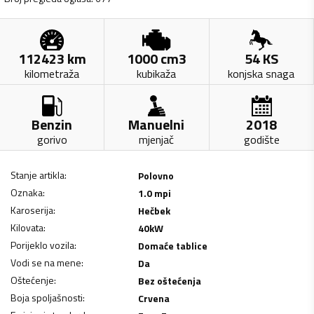
112423
km
1000
cm3
54
KS
kilometraža
kubikaža
konjska snaga
Benzin
Manuelni
2018
gorivo
mjenjač
godište
Stanje artikla
:
Polovno
Oznaka
:
1.0 mpi
Karoserija
:
Hečbek
Kilovata
:
40
kW
Porijeklo vozila
:
Domaće tablice
Vodi se na mene
:
Da
Oštećenje
:
Bez oštećenja
Boja spoljašnosti
:
Crvena