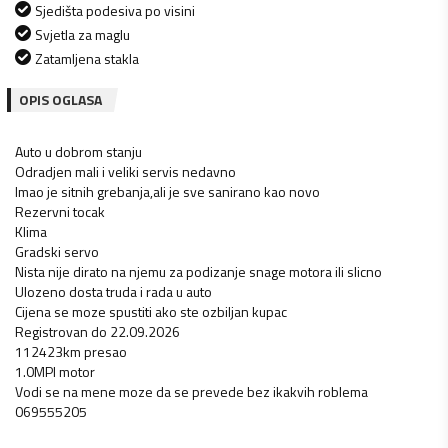
Sjedišta podesiva po visini
Svjetla za maglu
Zatamljena stakla
OPIS OGLASA
Auto u dobrom stanju
Odradjen mali i veliki servis nedavno
Imao je sitnih grebanja,ali je sve sanirano kao novo
Rezervni tocak
Klima
Gradski servo
Nista nije dirato na njemu za podizanje snage motora ili slicno
Ulozeno dosta truda i rada u auto
Cijena se moze spustiti ako ste ozbiljan kupac
Registrovan do 22.09.2026
112423km presao
1.0MPI motor
Vodi se na mene moze da se prevede bez ikakvih roblema
069555205