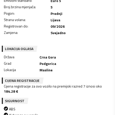
Emisioni standard
:
Euro 5
Broj brzina mjenjača
:
5
Pogon
:
Prednji
Strana volana
:
Lijeva
Registrovan do
:
09/2026
Zamjena
:
Svejedno
LOKACIJA OGLASA
Država
Crna Gora
Grad
Podgorica
Lokacija
Masline
CIJENA REGISTRACIJE
Cijena registracije za ovo vozilo na premijski razred 7 iznosi oko
184.28
€
SIGURNOST
ABS