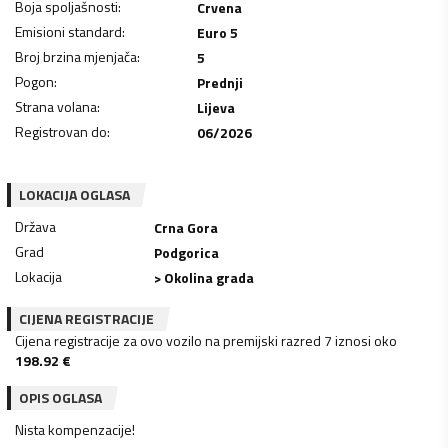
Boja spoljašnosti
:
Crvena
Emisioni standard
:
Euro 5
Broj brzina mjenjača
:
5
Pogon
:
Prednji
Strana volana
:
Lijeva
Registrovan do
:
06/2026
LOKACIJA OGLASA
Država
Crna Gora
Grad
Podgorica
Lokacija
> Okolina grada
CIJENA REGISTRACIJE
Cijena registracije za ovo vozilo na premijski razred 7 iznosi oko
198.92
€
OPIS OGLASA
Nista kompenzacije!