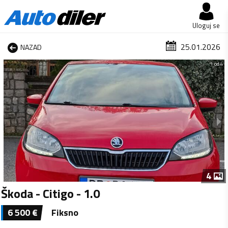
Uloguj se
25.01.2026
NAZAD
1 od 4
4
Škoda - Citigo - 1.0
6 500
€
Fiksno