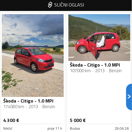
SLIČNI OGLASI
Škoda - Citigo - 1.0 MPI
107000 km
2013
Benzin
Škoda - Citigo - 1.0 MPI
174580 km
2013
Benzin
4 300
€
5 000
€
Nikšić
prije 11 h
Budva
29.06.26