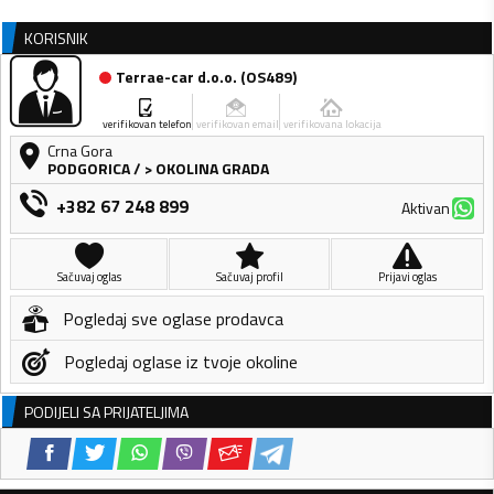
KORISNIK
Terrae-car d.o.o.
(
OS489
)
verifikovan telefon
verifikovan email
verifikovana lokacija
Crna Gora
PODGORICA
/
> OKOLINA GRADA
+382 67 248 899
Aktivan
Sačuvaj oglas
Sačuvaj profil
Prijavi oglas
Pogledaj sve oglase prodavca
Pogledaj oglase iz tvoje okoline
PODIJELI SA PRIJATELJIMA