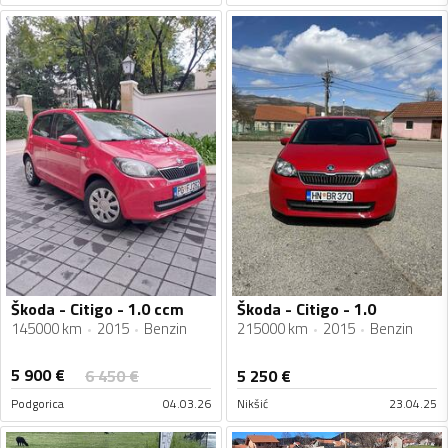
Škoda - Citigo - 1.0 ccm
Škoda - Citigo - 1.0
145000 km
2015
Benzin
215000 km
2015
Benzin
5 900
€
6 450
€
5 250
€
Podgorica
04.03.26
Nikšić
23.04.25