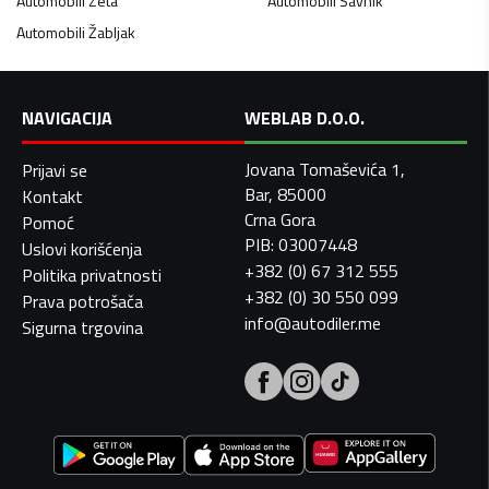
Automobili
Zeta
Automobili
Šavnik
Automobili
Žabljak
NAVIGACIJA
WEBLAB D.O.O.
Jovana Tomaševića 1,
Prijavi se
Bar, 85000
Kontakt
Crna Gora
Pomoć
PIB: 03007448
Uslovi korišćenja
+382 (0) 67 312 555
Politika privatnosti
+382 (0) 30 550 099
Prava potrošača
info@autodiler.me
Sigurna trgovina