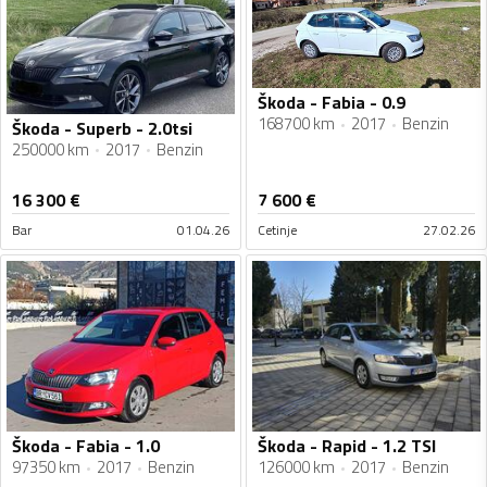
Škoda - Fabia - 0.9
168700 km
2017
Benzin
Škoda - Superb - 2.0tsi
250000 km
2017
Benzin
16 300
€
7 600
€
Bar
01.04.26
Cetinje
27.02.26
Škoda - Fabia - 1.0
Škoda - Rapid - 1.2 TSI
97350 km
2017
Benzin
126000 km
2017
Benzin