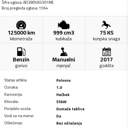
Šifra oglasa
:
AD380583301ME
Broj pregleda oglasa
:
1564
125000
km
999
cm3
75
KS
kilometraža
kubikaža
konjska snaga
Benzin
Manuelni
2017
gorivo
mjenjač
godište
Stanje artikla
:
Polovno
Oznaka
:
1.0
Karoserija
:
Hečbek
Kilovata
:
55
kW
Porijeklo vozila
:
Domaće tablice
Vodi se na mene
:
Da
Oštećenje
:
Bez oštećenja