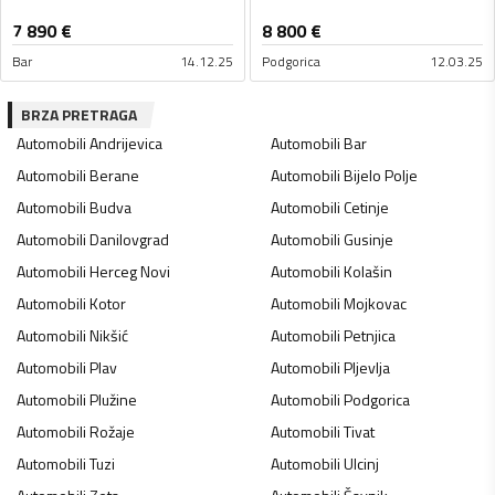
7 890
€
8 800
€
Bar
14.12.25
Podgorica
12.03.25
BRZA PRETRAGA
Automobili
Andrijevica
Automobili
Bar
Automobili
Berane
Automobili
Bijelo Polje
Automobili
Budva
Automobili
Cetinje
Automobili
Danilovgrad
Automobili
Gusinje
Automobili
Herceg Novi
Automobili
Kolašin
Automobili
Kotor
Automobili
Mojkovac
Automobili
Nikšić
Automobili
Petnjica
Automobili
Plav
Automobili
Pljevlja
Automobili
Plužine
Automobili
Podgorica
Automobili
Rožaje
Automobili
Tivat
Automobili
Tuzi
Automobili
Ulcinj