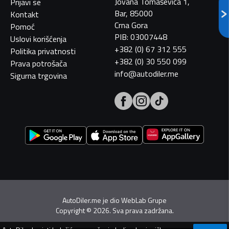
Jovana Tomaševića 1,
Prijavi se
Bar, 85000
Kontakt
Crna Gora
Pomoć
PIB: 03007448
Uslovi korišćenja
+382 (0) 67 312 555
Politika privatnosti
+382 (0) 30 550 099
Prava potrošača
info@autodiler.me
Sigurna trgovina
AutoDiler.me je dio
WebLab Grupe
Copyright
©
2026. Sva prava zadržana.