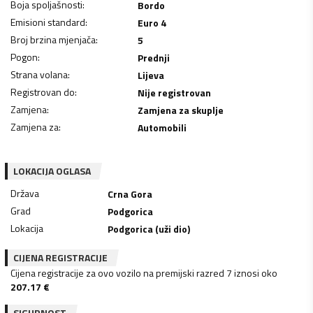
Boja spoljašnosti
:
Bordo
Emisioni standard
:
Euro 4
Broj brzina mjenjača
:
5
Pogon
:
Prednji
Strana volana
:
Lijeva
Registrovan do
:
Nije registrovan
Zamjena
:
Zamjena za skuplje
Zamjena za
:
Automobili
LOKACIJA OGLASA
Država
Crna Gora
Grad
Podgorica
Lokacija
Podgorica (uži dio)
CIJENA REGISTRACIJE
Cijena registracije za ovo vozilo na premijski razred 7 iznosi oko
207.17
€
SIGURNOST