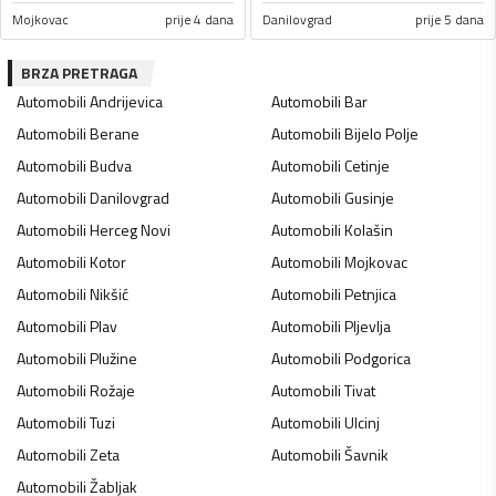
Mojkovac
prije 4 dana
Danilovgrad
prije 5 dana
BRZA PRETRAGA
Automobili
Andrijevica
Automobili
Bar
Automobili
Berane
Automobili
Bijelo Polje
Automobili
Budva
Automobili
Cetinje
Automobili
Danilovgrad
Automobili
Gusinje
Automobili
Herceg Novi
Automobili
Kolašin
Automobili
Kotor
Automobili
Mojkovac
Automobili
Nikšić
Automobili
Petnjica
Automobili
Plav
Automobili
Pljevlja
Automobili
Plužine
Automobili
Podgorica
Automobili
Rožaje
Automobili
Tivat
Automobili
Tuzi
Automobili
Ulcinj
Automobili
Zeta
Automobili
Šavnik
Automobili
Žabljak