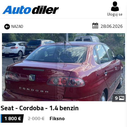
Uloguj se
28.06.2026
NAZAD
1 od 9
9
Seat - Cordoba - 1.4 benzin
1 800
€
2 000
€
Fiksno