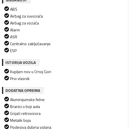
ABS
Airbag za suvozača
Airbag za vozača
Alarm
ASR
Centralno zaključavanje
ESP
ISTORIJA VOZILA
Kupljen nov u Crnoj Gori
Prvi vlasnik
DODATNA OPREMA
Aluminijumske felne
Branici u boji auta
Grijači retrovizora
Metalik boja
Podesiva dubina volana