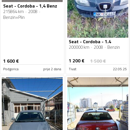
Seat - Cordoba - 1,4 Benz
215864 km
2008
Benzin+Plin
Seat - Cordoba - 1.4
200000 km
2008
Benzin
1 200
€
1 600
€
1 500
€
Podgorica
prije 2 dana
Tivat
22.05.25