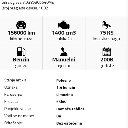
Šifra oglasa
:
AD385305640ME
Broj pregleda oglasa
:
1602
156000
km
1400
cm3
75
KS
kilometraža
kubikaža
konjska snaga
Benzin
Manuelni
2008
gorivo
mjenjač
godište
Stanje artikla
:
Polovno
Oznaka
:
1.4 benzin
Karoserija
:
Limuzina
Kilovata
:
55
kW
Porijeklo vozila
:
Domaće tablice
Vodi se na mene
:
Da
Oštećenje
:
Bez oštećenja