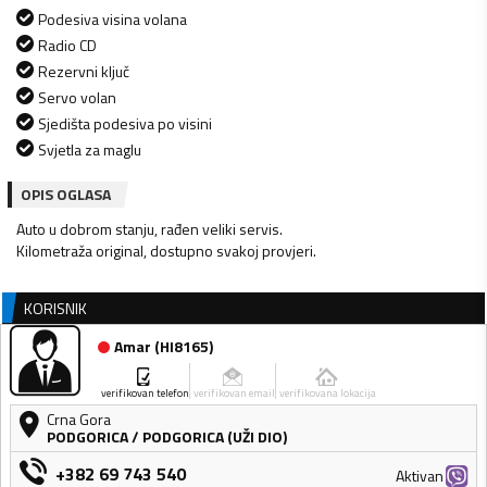
Podesiva visina volana
Radio CD
Rezervni ključ
Servo volan
Sjedišta podesiva po visini
Svjetla za maglu
OPIS OGLASA
Auto u dobrom stanju, rađen veliki servis.
KORISNIK
Amar
(
HI8165
)
verifikovan telefon
verifikovan email
verifikovana lokacija
Crna Gora
PODGORICA
/
PODGORICA (UŽI DIO)
+382 69 743 540
Aktivan