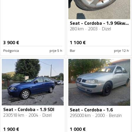
Seat - Cordoba - 1.9 96kw tdi
280 km
2003
Dizel
3 900
€
1 100
€
Podgorica
prije 5 h
Bar
prije 12 h
Seat - Cordoba - 1.9 SDI
Seat - Cordoba - 1.6
230518 km
2004
Dizel
295000 km
2000
Benzin
1 900
€
1 000
€