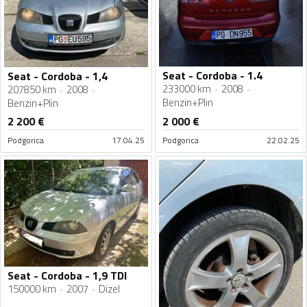
Seat - Cordoba - 1.4
Seat - Cordoba - 1,4
233000 km
2008
207850 km
2008
Benzin+Plin
Benzin+Plin
2 200
€
2 000
€
Podgorica
17.04.25
Podgorica
22.02.25
Seat - Cordoba - 1,9 TDI
150000 km
2007
Dizel