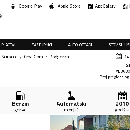
Google Play
Apple Store
AppGallery
 PLACEVI
ZASTUPNICI
AUTO OTPADI
SERVISI I U
Scirocco
Crna Gora
Podgorica
14
Ši
AD368
Broj pregleda og
Benzin
Automatski
2010
gorivo
mjenjač
godište