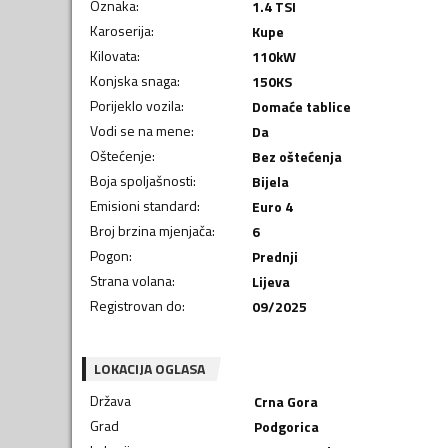
Oznaka
:
1.4 TSI
Karoserija
:
Kupe
Kilovata
:
110
kW
Konjska snaga
:
150
KS
Porijeklo vozila
:
Domaće tablice
Vodi se na mene
:
Da
Oštećenje
:
Bez oštećenja
Boja spoljašnosti
:
Bijela
Emisioni standard
:
Euro 4
Broj brzina mjenjača
:
6
Pogon
:
Prednji
Strana volana
:
Lijeva
Registrovan do
:
09/2025
LOKACIJA OGLASA
Država
Crna Gora
Grad
Podgorica