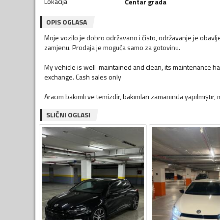
Lokacija
Centar grada
OPIS OGLASA
Moje vozilo je dobro održavano i čisto, održavanje je obav
zamjenu. Prodaja je moguća samo za gotovinu.
My vehicle is well-maintained and clean, its maintenance ha
exchange. Cash sales only
Aracım bakımlı ve temizdir, bakımları zamanında yapılmıştır, ma
SLIČNI OGLASI