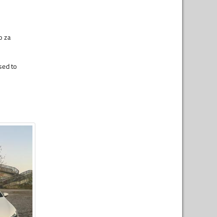
o za
sed to