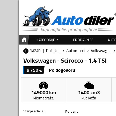
KATEGORIJE
PRODAVNICE
AUTO
Početna
Automobili
Volkswagen
NAZAD
Volkswagen - Scirocco - 1.4 TSI
9 750
€
Po dogovoru
149000
km
1400
cm3
kilometraža
kubikaža
Stanje artikla
:
Polovno