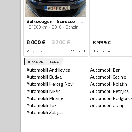
Volkswagen - Scirocco - 1.4 TSI
124000 km
2010
Benzin
8 000
€
8 200
€
8 999
€
Podgorica
11.05.23
Bijelo Polje
BRZA PRETRAGA
Automobili
Andrijevica
Automobili
Bar
Automobili
Budva
Automobili
Cetinje
Automobili
Herceg Novi
Automobili
Kolašin
Automobili
Nikšić
Automobili
Petnjica
Automobili
Plužine
Automobili
Podgoric
Automobili
Tuzi
Automobili
Ulcinj
Automobili
Žabljak