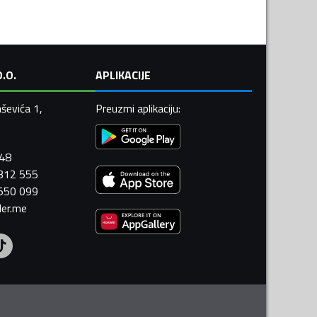
.O.
APLIKACIJE
ševića 1,
Preuzmi aplikaciju
:
448
 312 555
 550 099
ler.me