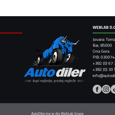
WEBLAB D.O
Jovana Toma
Bar, 85000
Crna Gora
PIB: 03007
+382 (0) 67
+382 (0) 30
info@autodi
AutoDiler.me je dio
WebLab Grupe