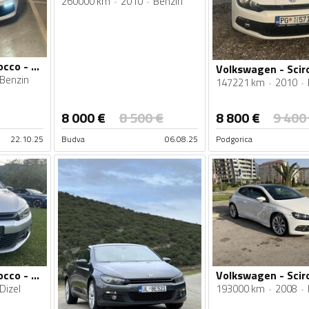
260000 km
2010
Benzin
Volkswagen - Scirocco - 1.4tsi
Benzin
147221 km
2010
8 000
€
8 500
€
8 800
€
9 400
22.10.25
Budva
06.08.25
Podgorica
Volkswagen - Scirocco - 2.0TDI
Dizel
193000 km
2008