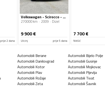
Volkswagen - Scirocco - 2.0
270000 km
2009
Dizel
9 900
€
7 700
€
prije 2 dana
Ulcinj
prije 5 dana
Nikšić
Automobili
Berane
Automobili
Bijelo Polje
Automobili
Danilovgrad
Automobili
Gusinje
Automobili
Kotor
Automobili
Mojkovac
Automobili
Plav
Automobili
Pljevlja
a
Automobili
Rožaje
Automobili
Tivat
Automobili
Zeta
Automobili
Šavnik