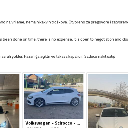
ljeno na vrijeme, nema nikakvih troškova. Otvoreno za pregovore i zatvoren
s been done on time, there is no expense. It is open to negotiation and clo
srafı yoktur. Pazarlığa açıktır ve takasa kapalıdır. Sadece nakit satış
Volkswagen - Scirocco - 1.4 TSI