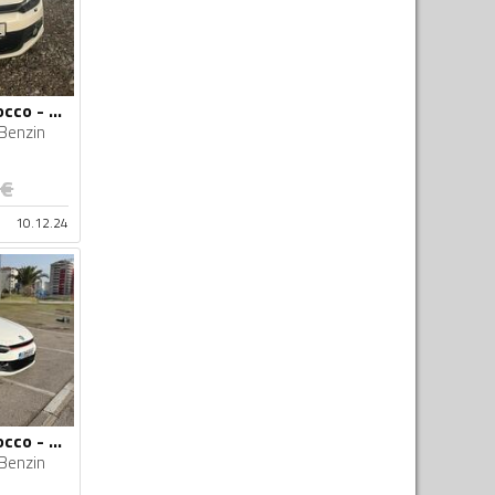
Volkswagen - Scirocco - 1.4 Tsi
Benzin
€
10.12.24
Volkswagen - Scirocco - 2.0 TSI
Benzin