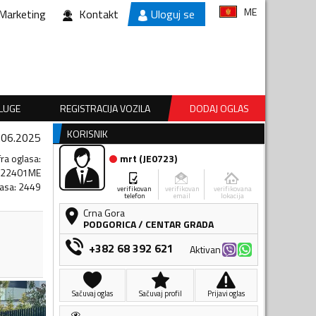
ME
Marketing
Kontakt
Uloguj se
SLUGE
REGISTRACIJA VOZILA
DODAJ OGLAS
KORISNIK
.06.2025
fra oglasa
:
mrt
(
JE0723
)
022401ME
lasa
:
2449
verifikovan
verifikovan
verifikovana
telefon
email
lokacija
Crna Gora
PODGORICA
/
CENTAR GRADA
+382 68 392 621
Aktivan
Sačuvaj oglas
Sačuvaj profil
Prijavi oglas