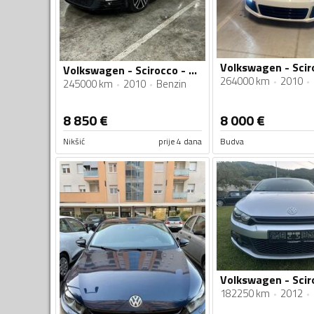
Volkswagen - Scirocco - 1.4 TSI
264000 km
2010
245000 km
2010
Benzin
8 850
€
8 000
€
Nikšić
prije 4 dana
Budva
182250 km
2012