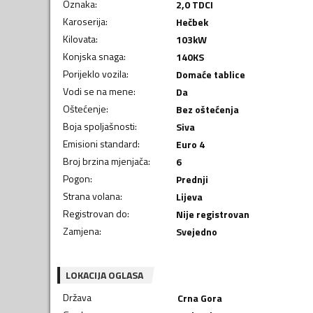
Oznaka
:
2,0 TDCI
Karoserija
:
Hečbek
Kilovata
:
103
kW
Konjska snaga
:
140
KS
Porijeklo vozila
:
Domaće tablice
Vodi se na mene
:
Da
Oštećenje
:
Bez oštećenja
Boja spoljašnosti
:
Siva
Emisioni standard
:
Euro 4
Broj brzina mjenjača
:
6
Pogon
:
Prednji
Strana volana
:
Lijeva
Registrovan do
:
Nije registrovan
Zamjena
:
Svejedno
LOKACIJA OGLASA
Država
Crna Gora