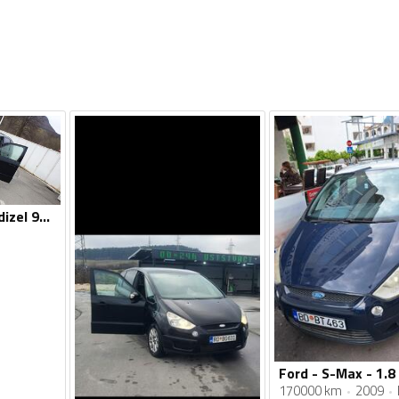
Ford - S-Max - 18:dizel 92kw
Ford - S-Max - 1.8 
170000 km
2009