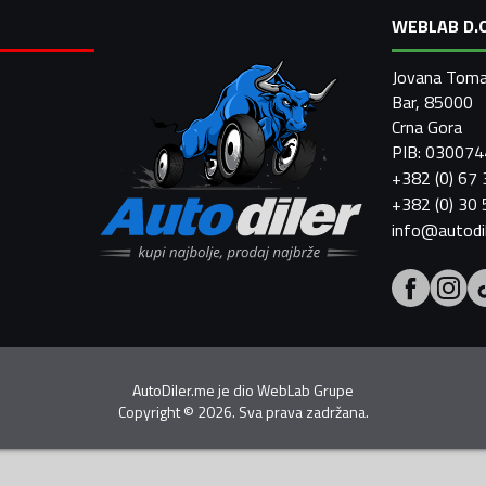
WEBLAB D.O
Jovana Toma
Bar, 85000
Crna Gora
PIB: 03007
+382 (0) 67
+382 (0) 30
info@autodi
AutoDiler.me je dio
WebLab Grupe
Copyright
©
2026. Sva prava zadržana.