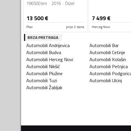
196500 km
2016
Dizel
13 500
€
7 499
€
Plav
prije 2 dana
Herceg Novi
BRZA PRETRAGA
Automobili
Andrijevica
Automobili
Bar
Automobili
Budva
Automobili
Cetinje
Automobili
Herceg Novi
Automobili
Kolašin
Automobili
Nikšić
Automobili
Petnjica
Automobili
Plužine
Automobili
Podgoric
Automobili
Tuzi
Automobili
Ulcinj
Automobili
Žabljak