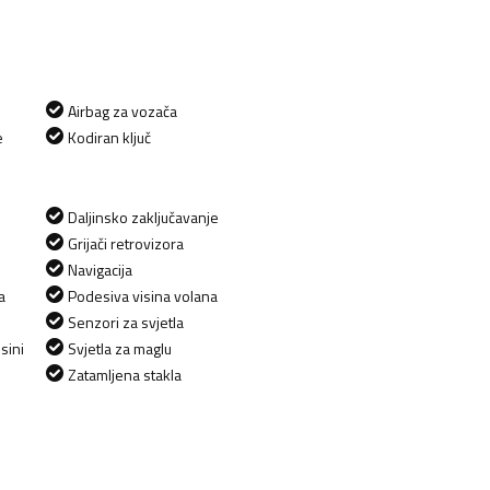
Airbag za vozača
e
Kodiran ključ
Daljinsko zaključavanje
Grijači retrovizora
Navigacija
a
Podesiva visina volana
Senzori za svjetla
sini
Svjetla za maglu
Zatamljena stakla