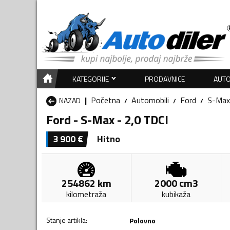
KATEGORIJE
PRODAVNICE
AUTO
Početna
Automobili
Ford
S-Max
NAZAD
Ford - S-Max - 2,0 TDCI
3 900
€
Hitno
254862
km
2000
cm3
kilometraža
kubikaža
Stanje artikla
:
Polovno