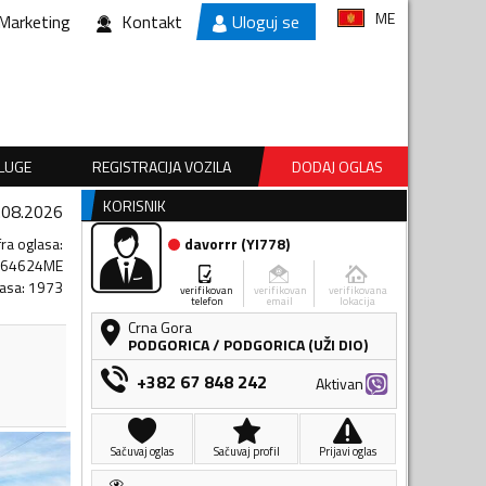
ME
Marketing
Kontakt
Uloguj se
SLUGE
REGISTRACIJA VOZILA
DODAJ OGLAS
KORISNIK
.08.2026
fra oglasa
:
davorrr
(
YI778
)
764624ME
lasa
:
1973
verifikovan
verifikovan
verifikovana
telefon
email
lokacija
Crna Gora
PODGORICA
/
PODGORICA (UŽI DIO)
+382 67 848 242
Aktivan
Sačuvaj oglas
Sačuvaj profil
Prijavi oglas