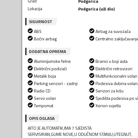
Grad
Podgorica
Lokacija
Podgorica (uži dio)
SIGURNOST
ABS
Airbag za suvozača
Bočni airbag
Centralno zaključavanj
DODATNA OPREMA
Aluminijumske felne
Branici u boji auta
Električni podizači
Električni retrovizori
Metalik boja
Multifunkcionalni volan
Parking senzori - zadnji
Podesiva dubina volan
Radio CD
Senzori za kišu
Servo volan
Sjedišta podesiva po vi
Tempomat
Xenon svjetla
OPIS OGLASA
AITO JE AUTOMATIK,IMA 7 SJEDISTA
SERVISIRAN,GUME NOVE,U ODLIČNOM STANJU,UTEGNUT,