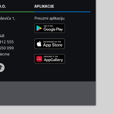
.O.
APLIKACIJE
ševića 1,
Preuzmi aplikaciju
:
448
 312 555
 550 099
ler.me