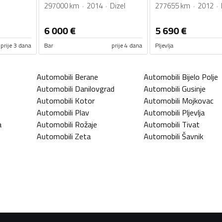
297000 km
2014
Dizel
277655 km
2012
6 000
€
5 690
€
prije 3 dana
Bar
prije 4 dana
Pljevlja
Automobili
Berane
Automobili
Bijelo Polje
Automobili
Danilovgrad
Automobili
Gusinje
Automobili
Kotor
Automobili
Mojkovac
Automobili
Plav
Automobili
Pljevlja
a
Automobili
Rožaje
Automobili
Tivat
Automobili
Zeta
Automobili
Šavnik