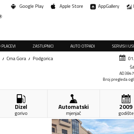
Google Play
Apple Store
AppGallery
 PLACEVI
ZASTUPNICI
AUTO OTPADI
SERVISI I U
Crna Gora
Podgorica
01
Ši
AD384
Broj pregleda og
Dizel
Automatski
2009
gorivo
mjenjač
godište