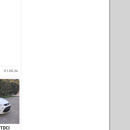
01.06.24
 TDCI