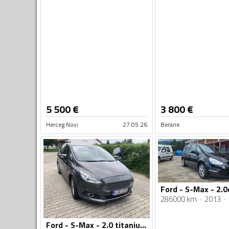
5 500
€
3 800
€
Herceg Novi
27.05.26
Berane
Ford - S-Max - 2.0
286000 km
2013
Ford - S-Max - 2.0 titanium