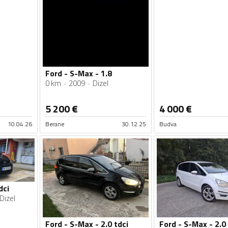
Ford - S-Max - 1.8
0 km
2009
Dizel
5 200
€
4 000
€
10.04.26
Berane
30.12.25
Budva
dci
Dizel
Ford - S-Max - 2.0 tdci
Ford - S-Max - 2.0