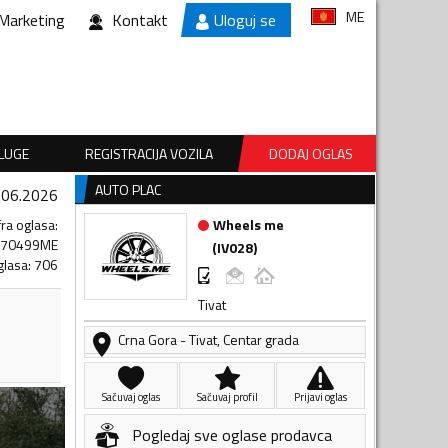
ME
Marketing
Kontakt
Uloguj se
SLUGE
REGISTRACIJA VOZILA
DODAJ OGLAS
AUTO PLAC
.06.2026
fra oglasa
:
Wheels me
870499ME
(
IV028
)
glasa
:
706
Tivat
Crna Gora
-
Tivat
,
Centar grada
Sačuvaj oglas
Sačuvaj profil
Prijavi oglas
Pogledaj sve oglase prodavca