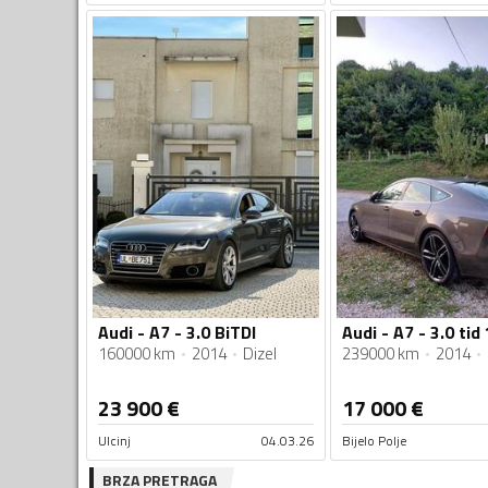
Audi - A7 - 3.0 BiTDI
Audi - A7 - 3.0 tid
160000 km
2014
Dizel
239000 km
2014
23 900
€
17 000
€
Ulcinj
04.03.26
Bijelo Polje
BRZA PRETRAGA