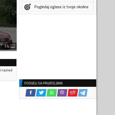
Pogledaj oglase iz tvoje okoline
14
ki razred
PODIJELI SA PRIJATELJIMA