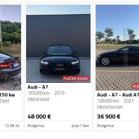
PLAĆEN OGLAS
PLA
Audi - A7
165000 km
2019
 150 kw
Audi - A7 - Audi A
Hibrid dizel
Dizel
128000 km
2021
Hibrid benzin
48 000
€
36 900
€
12.08.24
Podgorica
prije 1 dan
Podgorica