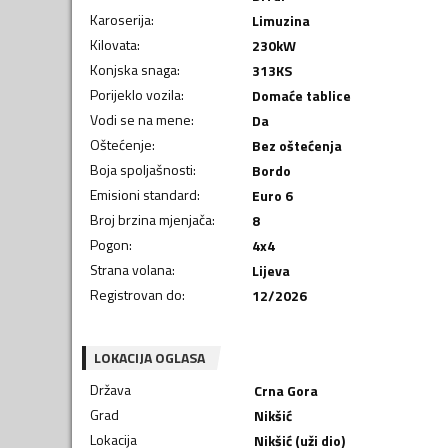
Karoserija
:
Limuzina
Kilovata
:
230
kW
Konjska snaga
:
313
KS
Porijeklo vozila
:
Domaće tablice
Vodi se na mene
:
Da
Oštećenje
:
Bez oštećenja
Boja spoljašnosti
:
Bordo
Emisioni standard
:
Euro 6
Broj brzina mjenjača
:
8
Pogon
:
4x4
Strana volana
:
Lijeva
Registrovan do
:
12/2026
LOKACIJA OGLASA
Država
Crna Gora
Grad
Nikšić
Lokacija
Nikšić (uži dio)