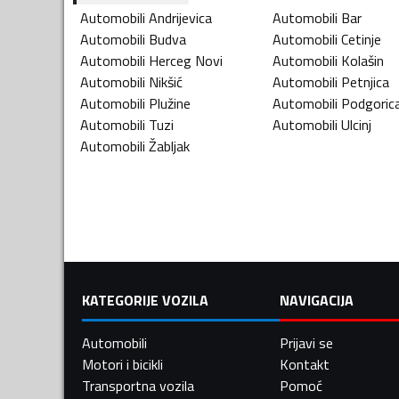
Automobili
Andrijevica
Automobili
Bar
Automobili
Budva
Automobili
Cetinje
Automobili
Herceg Novi
Automobili
Kolašin
Automobili
Nikšić
Automobili
Petnjica
Automobili
Plužine
Automobili
Podgoric
Automobili
Tuzi
Automobili
Ulcinj
Automobili
Žabljak
KATEGORIJE VOZILA
NAVIGACIJA
Automobili
Prijavi se
Motori i bicikli
Kontakt
Transportna vozila
Pomoć