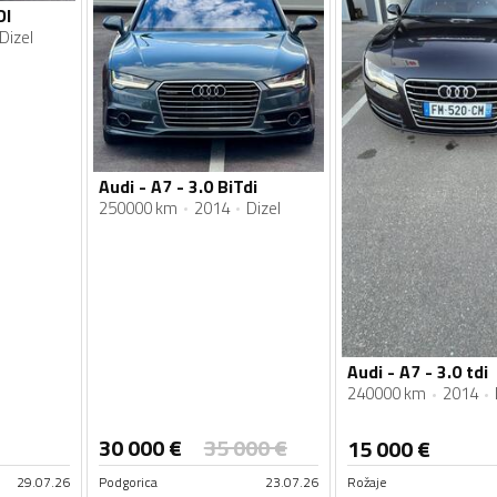
DI
Dizel
Audi - A7 - 3.0 BiTdi
250000 km
2014
Dizel
Audi - A7 - 3.0 tdi
240000 km
2014
30 000
€
35 000
€
15 000
€
29.07.26
Podgorica
23.07.26
Rožaje