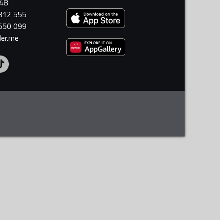
448
 312 555
 550 099
ler.me