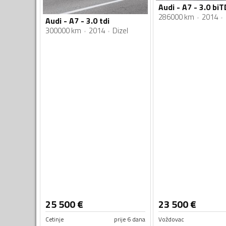
Audi - A7 - 3.0 biT
286000 km
2014
Audi - A7 - 3.0 tdi
300000 km
2014
Dizel
25 500
€
23 500
€
Cetinje
prije 6 dana
Voždovac