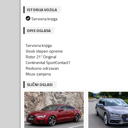
ISTORIJA VOZILA
Servisna knjiga
OPIS OGLASA
Servisna knjiga
Visok stepen opreme
Rotor 21” Original
Continental SportContact7
Redovno odrzavan
SLIČNI OGLASI