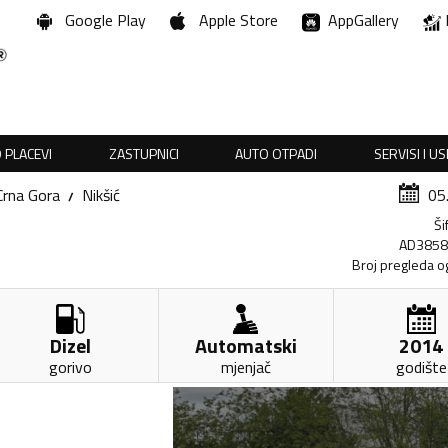
Google Play
Apple Store
AppGallery
 PLACEVI
ZASTUPNICI
AUTO OTPADI
SERVISI I U
Crna Gora
Nikšić
05
Ši
AD385
Broj pregleda o
Dizel
Automatski
2014
gorivo
mjenjač
godište