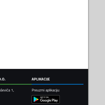
.O.
APLIKACIJE
ševića 1,
Preuzmi aplikaciju
: