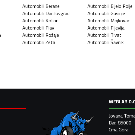
Automobili
Berane
Automobili
Bijelo Polje
Automobili
Danilovgrad
Automobili
Gusinje
Automobili
Kotor
Automobili
Mojkovac
Automobili
Plav
Automobili
Pljevlja
a
Automobili
Rožaje
Automobili
Tivat
Automobili
Zeta
Automobili
Šavnik
WEBLAB D.O
Jovana Toma
Bar, 85000
Crna Gora