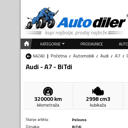
KATEGORIJE
PRODAVNICE
AUTO
Početna
Automobili
Audi
A7
NAZAD
Audi - A7 - BiTdi
320000
km
2998
cm3
kilometraža
kubikaža
Stanje artikla
:
Polovno
Oznaka
:
BiTdi