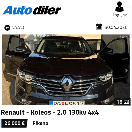
Uloguj se
30.04.2026
NAZAD
1 od 16
16
Renault - Koleos - 2.0 130kv 4x4
26 000
€
Fiksno