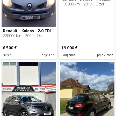
103000 km
2017
Dizel
Renault - Koleos - 2.0 TDI
220000 km
2009
Dizel
6 500
€
19 000
€
Nikšić
prije 17 h
Podgorica
prije 2 dana