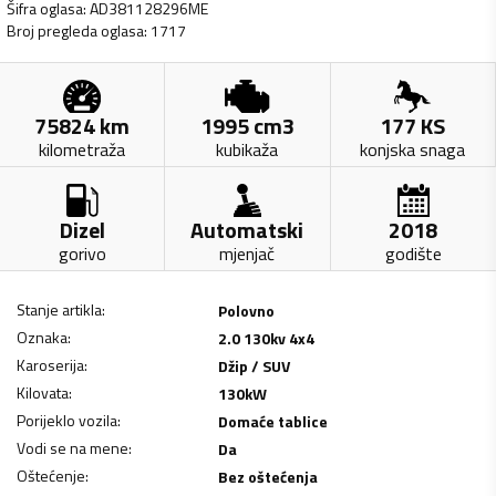
Šifra oglasa
:
AD381128296ME
Broj pregleda oglasa
:
1717
75824
km
1995
cm3
177
KS
kilometraža
kubikaža
konjska snaga
Dizel
Automatski
2018
gorivo
mjenjač
godište
Stanje artikla
:
Polovno
Oznaka
:
2.0 130kv 4x4
Karoserija
:
Džip / SUV
Kilovata
:
130
kW
Porijeklo vozila
:
Domaće tablice
Vodi se na mene
:
Da
Oštećenje
:
Bez oštećenja