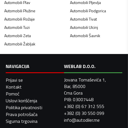
Automobili
Plav
Automobili
Pljevlja
Automobili
Plužine
Automobili
Podgorica
Automobili
Rožaje
Automobili
Tivat
Automobili
Tuzi
Automobili
Ulcinj
Automobili
Zeta
Automobili
Šavnik
Automobili
Žabljak
NAVIGACIJA
WEBLAB D.O.O.
Jovana Tomaševića 1,
Prijavi se
Bar, 85000
Kontakt
Crna Gora
Pomoć
PIB: 03007448
Uslovi korišćenja
+382 (0) 67 312 555
Politika privatnosti
+382 (0) 30 550 099
Prava potrošača
info@autodiler.me
Sigurna trgovina