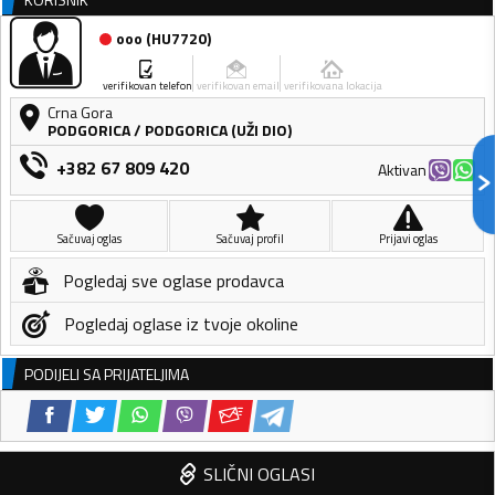
ooo
(
HU7720
)
verifikovan telefon
verifikovan email
verifikovana lokacija
Crna Gora
PODGORICA
/
PODGORICA (UŽI DIO)
+382 67 809 420
Aktivan
Sačuvaj oglas
Sačuvaj profil
Prijavi oglas
Pogledaj sve oglase prodavca
Pogledaj oglase iz tvoje okoline
PODIJELI SA PRIJATELJIMA
SLIČNI OGLASI