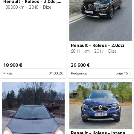
Renault - Koleos - 2.0dci,4×4,Automatic
188000 km
2018
Dizel
Renault - Koleos - 2.0dci
98111 km
2017
Dizel
18 900
€
20 600
€
Nikšić
31.03.26
Podgorica
prije 16 h
Renault - Koleos - Intense Energy 175 dci 4x4 decembar /2017