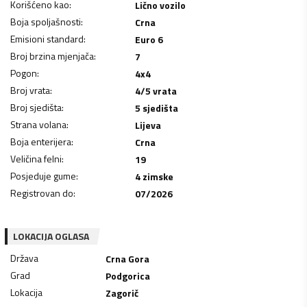
Korišćeno kao
:
Lično vozilo
Boja spoljašnosti
:
Crna
Emisioni standard
:
Euro 6
Broj brzina mjenjača
:
7
Pogon
:
4x4
Broj vrata
:
4/5 vrata
Broj sjedišta
:
5 sjedišta
Strana volana
:
Lijeva
Boja enterijera
:
Crna
Veličina felni
:
19
Posjeduje gume
:
4 zimske
Registrovan do
:
07/2026
LOKACIJA OGLASA
Država
Crna Gora
Grad
Podgorica
Lokacija
Zagorič