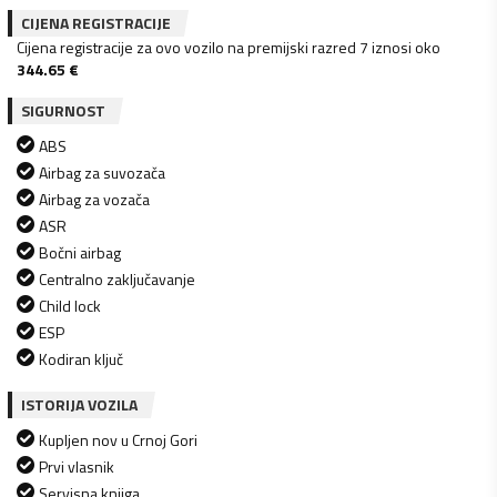
CIJENA REGISTRACIJE
Cijena registracije za ovo vozilo na premijski razred 7 iznosi oko
344.65
€
SIGURNOST
ABS
Airbag za suvozača
Airbag za vozača
ASR
Bočni airbag
Centralno zaključavanje
Child lock
ESP
Kodiran ključ
ISTORIJA VOZILA
Kupljen nov u Crnoj Gori
Prvi vlasnik
Servisna knjiga