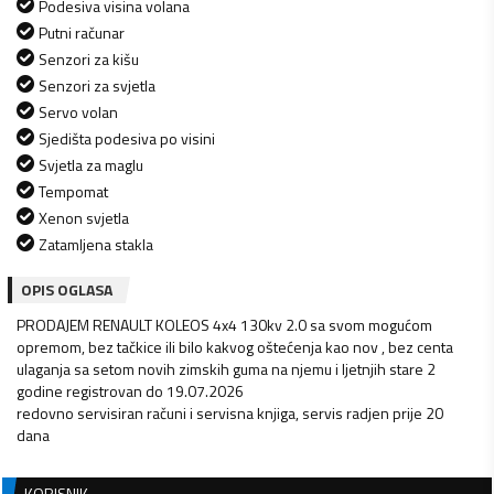
Podesiva visina volana
Putni računar
Senzori za kišu
Senzori za svjetla
Servo volan
Sjedišta podesiva po visini
Svjetla za maglu
Tempomat
Xenon svjetla
Zatamljena stakla
OPIS OGLASA
PRODAJEM RENAULT KOLEOS 4x4 130kv 2.0 sa svom mogućom
opremom, bez tačkice ili bilo kakvog oštećenja kao nov , bez centa
ulaganja sa setom novih zimskih guma na njemu i ljetnjih stare 2
godine registrovan do 19.07.2026
redovno servisiran računi i servisna knjiga, servis radjen prije 20
dana
KORISNIK