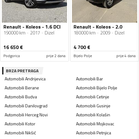
Renault - Koleos - 1.6 DCI
Renault - Koleos - 2.0
190000 km
2017
Dizel
180000 km
2009
Dizel
16 650
€
4 700
€
Podgorica
prije 2 dana
Bijelo Polje
prije 4 dana
BRZA PRETRAGA
Automobili
Andrijevica
Automobili
Bar
Automobili
Berane
Automobili
Bijelo Polje
Automobili
Budva
Automobili
Cetinje
Automobili
Danilovgrad
Automobili
Gusinje
Automobili
Herceg Novi
Automobili
Kolašin
Automobili
Kotor
Automobili
Mojkovac
Automobili
Nikšić
Automobili
Petnjica