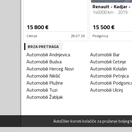
Renault - Kadjar - 
149300 km
2019
15 800
€
15 500
€
Cetinje
28.07.26
Podgorica
BRZA PRETRAGA
Automobili
Andrijevica
Automobili
Bar
Automobili
Budva
Automobili
Cetinje
Automobili
Herceg Novi
Automobili
Kolašin
Automobili
Nikšić
Automobili
Petnjica
Automobili
Plužine
Automobili
Podgoric
Automobili
Tuzi
Automobili
Ulcinj
Automobili
Žabljak
AutoDiler
koristi kolačiće za pružanje boljeg