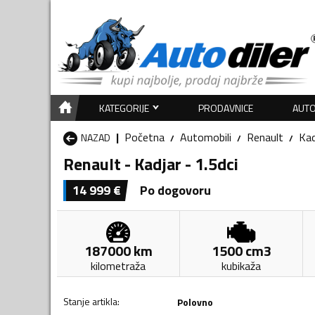
KATEGORIJE
PRODAVNICE
AUTO
Početna
Automobili
Renault
Kad
NAZAD
Renault - Kadjar - 1.5dci
14 999
€
Po dogovoru
187000
km
1500
cm3
kilometraža
kubikaža
Stanje artikla
:
Polovno