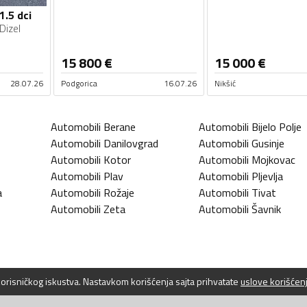
1.5 dci
Dizel
15 800
€
15 000
€
28.07.26
Podgorica
16.07.26
Nikšić
Automobili
Berane
Automobili
Bijelo Polje
Automobili
Danilovgrad
Automobili
Gusinje
Automobili
Kotor
Automobili
Mojkovac
Automobili
Plav
Automobili
Pljevlja
a
Automobili
Rožaje
Automobili
Tivat
Automobili
Zeta
Automobili
Šavnik
 korisničkog iskustva. Nastavkom korišćenja sajta prihvatate
uslove korišćen