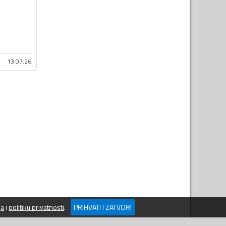
13.07.26
ja
i
politiku privatnosti
.
PRIHVATI I ZATVORI