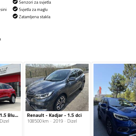
Senzori za svjetla
sini
Svjetla za maglu
Zatamljena stakla
a
Renault - Kadjar - 1.5 BlueDci Automatik Business Energy 116 KS - FACELIFT
Renault - Kadjar - 1.5 dci
Dizel
108500 km
2019
Dizel