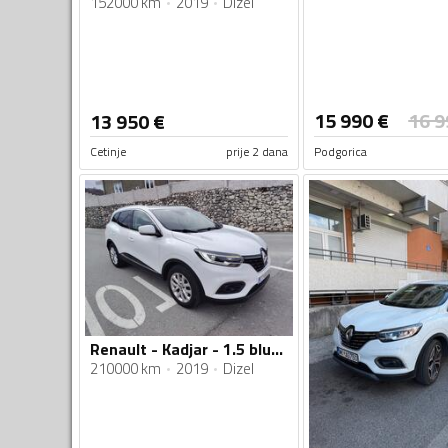
152000 km
2019
Dizel
15 990
€
16 9
13 950
€
Cetinje
prije 2 dana
Podgorica
Renault - Kadjar - 1.5 blue dci
210000 km
2019
Dizel