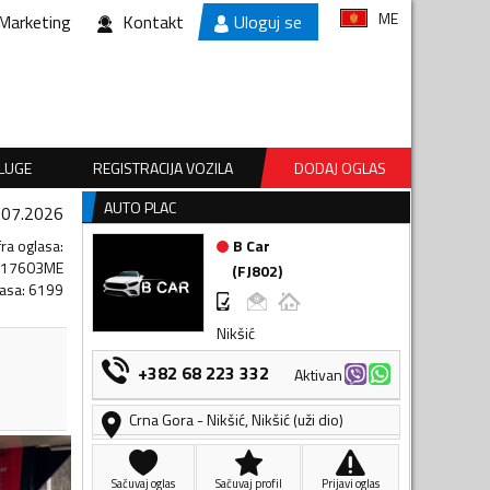
ME
Marketing
Kontakt
Uloguj se
SLUGE
REGISTRACIJA VOZILA
DODAJ OGLAS
AUTO PLAC
.07.2026
fra oglasa
:
B Car
017603ME
(
FJ802
)
lasa
:
6199
Nikšić
+382 68 223 332
Aktivan
Crna Gora
-
Nikšić
,
Nikšić (uži dio)
Sačuvaj oglas
Sačuvaj profil
Prijavi oglas