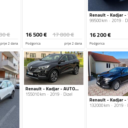
Renault - Kadjar - 
99500 km
2019
D
90
€
16 500
€
17 800
€
16 200
€
prije 2 dana
Podgorica
prije 2 dana
Podgorica
Renault - Kadjar - AUTOMATIK
155010 km
2019
Dizel
Renault - Kadjar - 
132000 km
2019