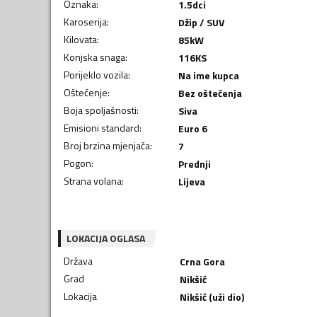
Oznaka
:
1.5dci
Karoserija
:
Džip / SUV
Kilovata
:
85
kW
Konjska snaga
:
116
KS
Porijeklo vozila
:
Na ime kupca
Oštećenje
:
Bez oštećenja
Boja spoljašnosti
:
Siva
Emisioni standard
:
Euro 6
Broj brzina mjenjača
:
7
Pogon
:
Prednji
Strana volana
:
Lijeva
LOKACIJA OGLASA
Država
Crna Gora
Grad
Nikšić
Lokacija
Nikšić (uži dio)