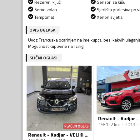
Rezervni ključ
Senzori za kišu
Servo volan
Sjedišta podesiva po vi
Tempomat
Xenon svjetla
OPIS OGLASA
Uvoz Francuska ocarinjen na ime kupca, bez ikakvih ulaganj
Mogucnost kupovine na lizing!
SLIČNI OGLASI
158122 km
2019
PLAĆEN OGLAS
Renault - Kadjar - VELIKI SERVIS/AUTOMATIK