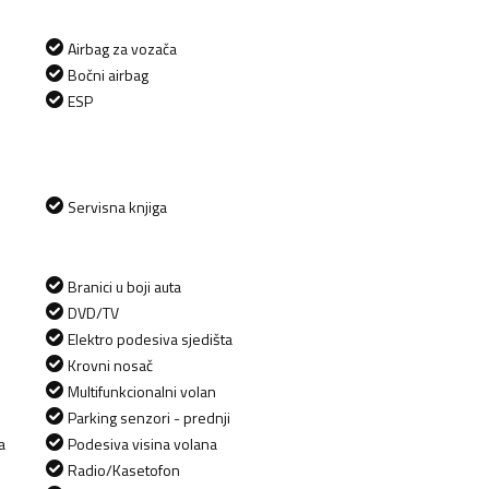
Airbag za vozača
Bočni airbag
ESP
Servisna knjiga
Branici u boji auta
DVD/TV
Elektro podesiva sjedišta
Krovni nosač
Multifunkcionalni volan
Parking senzori - prednji
a
Podesiva visina volana
Radio/Kasetofon