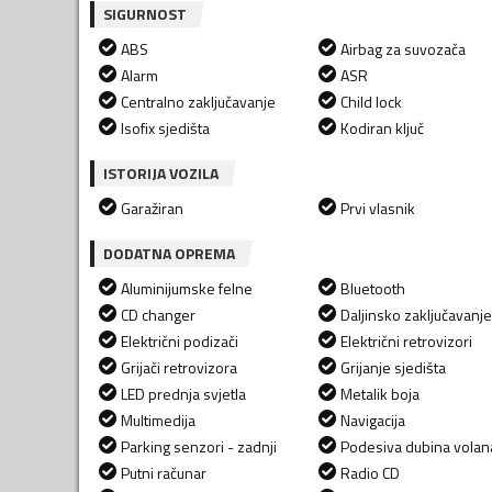
SIGURNOST
ABS
Airbag za suvozača
Alarm
ASR
Centralno zaključavanje
Child lock
Isofix sjedišta
Kodiran ključ
ISTORIJA VOZILA
Garažiran
Prvi vlasnik
DODATNA OPREMA
Aluminijumske felne
Bluetooth
CD changer
Daljinsko zaključavanje
Električni podizači
Električni retrovizori
Grijači retrovizora
Grijanje sjedišta
LED prednja svjetla
Metalik boja
Multimedija
Navigacija
Parking senzori - zadnji
Podesiva dubina volan
Putni računar
Radio CD