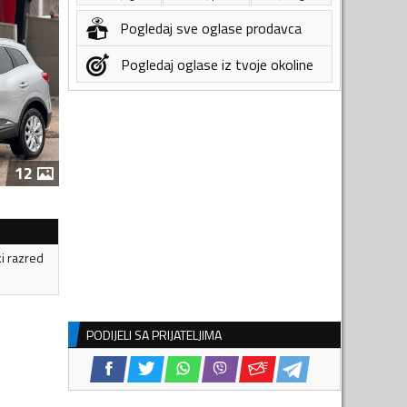
Pogledaj sve oglase prodavca
Pogledaj oglase iz tvoje okoline
12
ki razred
PODIJELI SA PRIJATELJIMA