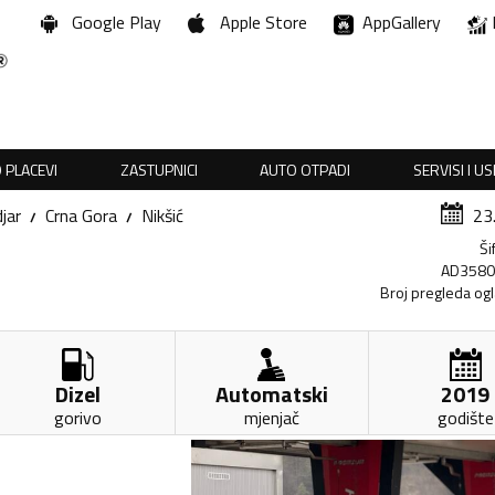
Google Play
Apple Store
AppGallery
 PLACEVI
ZASTUPNICI
AUTO OTPADI
SERVISI I U
jar
Crna Gora
Nikšić
23
Ši
AD358
Broj pregleda og
Dizel
Automatski
2019
gorivo
mjenjač
godište