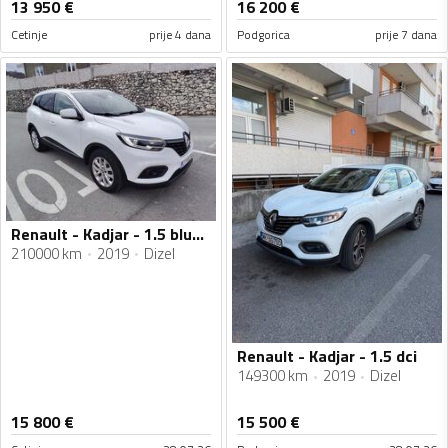
13 950
€
16 200
€
Cetinje
prije 4 dana
Podgorica
prije 7 dana
Renault - Kadjar - 1.5 blue dci
210000 km
2019
Dizel
Renault - Kadjar - 1.5 dci
149300 km
2019
Dizel
15 800
€
15 500
€