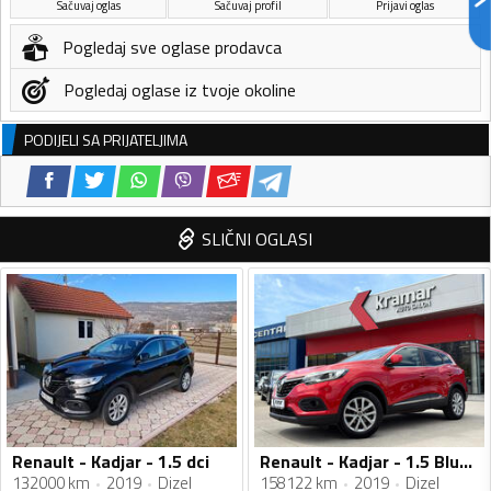
Sačuvaj oglas
Sačuvaj profil
Prijavi oglas
Pogledaj sve oglase prodavca
Pogledaj oglase iz tvoje okoline
PODIJELI SA PRIJATELJIMA
SLIČNI OGLASI
Renault - Kadjar - 1.5 dci
Renault - Kadjar - 1.5 BlueDci Automatik Business Energy 116 KS - FACELIFT
132000 km
2019
Dizel
158122 km
2019
Dizel