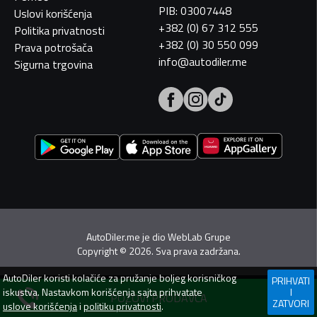
PIB: 03007448
Uslovi korišćenja
+382 (0) 67 312 555
Politika privatnosti
+382 (0) 30 550 099
Prava potrošača
info@autodiler.me
Sigurna trgovina
AutoDiler.me je dio
WebLab Grupe
Copyright
©
2026. Sva prava zadržana.
AutoDiler
koristi kolačiće za pružanje boljeg korisničkog
PRIHVATI
iskustva. Nastavkom korišćenja sajta prihvatate
I
POZOVI PRODAVCA
ZATVORI
uslove korišćenja
i
politiku privatnosti
.