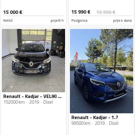
15 990
€
15 000
€
16 990
€
Nikšić
prije 8 h
Podgorica
prije 4 dana
Renault - Kadjar - VELIKI SERVIS/AUTOMATIK
152000 km
2019
Dizel
Renault - Kadjar - 1.7
99500 km
2019
Dizel