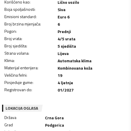
Korišćeno kao
:
Lično vozilo
Boja spoljašnosti
:
Siva
Emisioni standard
:
Euro 6
Broj brzina mjenjača
:
6
Pogon
:
Prednji
Broj vrata
:
4/5 vrata
Broj sjedišta
:
5 sjedišta
Strana volana
:
Lijeva
Klima
:
Automatska klima
Materijal enterijera
:
Kombinovana koža
Veličina felni
:
19
Posjeduje gume
:
4 ljetnje
Registrovan do
:
01/2027
LOKACIJA OGLASA
Država
Crna Gora
Grad
Podgorica