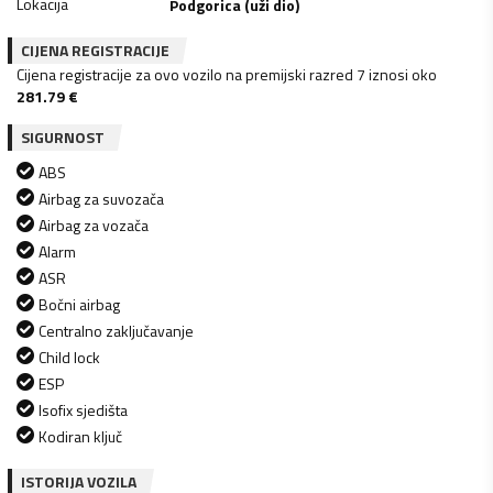
Lokacija
Podgorica (uži dio)
CIJENA REGISTRACIJE
Cijena registracije za ovo vozilo na premijski razred 7 iznosi oko
281.79
€
SIGURNOST
ABS
Airbag za suvozača
Airbag za vozača
Alarm
ASR
Bočni airbag
Centralno zaključavanje
Child lock
ESP
Isofix sjedišta
Kodiran ključ
ISTORIJA VOZILA