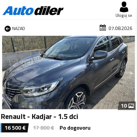
Uloguj se
07.08.2026
NAZAD
1 od 10
10
Renault - Kadjar - 1.5 dci
16 500
€
17 800
€
Po dogovoru