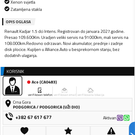
Xenon svjetla
Zatamljena stakla
OPIS OGLASA
Renault Kadjar 1.5 dci Intens. Registrovan do januara 2027.godine.
Presao 109.600Km. Uradjen veliki servis na 91000km, mali servis na
108.000km.Redovno odrzavan. Novi akumulator, prednje i zadnje
disk plocice. Kupljen u Alliance.Auto u besprekornom stanju, bez
dodatnih ulaganja.
KORISNIK
Aco
(
CA0483
)
verifikovan telefon
verifikovan email
verifikovana lokacija
Crna Gora
PODGORICA
/
PODGORICA (UŽI DIO)
+382 67 617 677
Aktivan