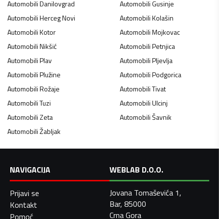
Automobili
Danilovgrad
Automobili
Gusinje
Automobili
Herceg Novi
Automobili
Kolašin
Automobili
Kotor
Automobili
Mojkovac
Automobili
Nikšić
Automobili
Petnjica
Automobili
Plav
Automobili
Pljevlja
Automobili
Plužine
Automobili
Podgorica
Automobili
Rožaje
Automobili
Tivat
Automobili
Tuzi
Automobili
Ulcinj
Automobili
Zeta
Automobili
Šavnik
Automobili
Žabljak
NAVIGACIJA
WEBLAB D.O.O.
Jovana Tomaševića 1,
Prijavi se
Bar, 85000
Kontakt
Crna Gora
Pomoć