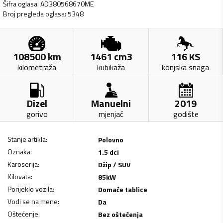
Šifra oglasa
:
AD380568670ME
Broj pregleda oglasa
:
5348
108500
km
1461
cm3
116
KS
kilometraža
kubikaža
konjska snaga
Dizel
Manuelni
2019
gorivo
mjenjač
godište
Stanje artikla
:
Polovno
Oznaka
:
1.5 dci
Karoserija
:
Džip / SUV
Kilovata
:
85
kW
Porijeklo vozila
:
Domaće tablice
Vodi se na mene
:
Da
Oštećenje
:
Bez oštećenja