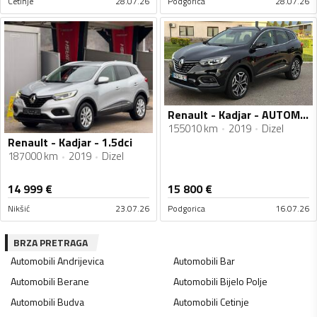
Cetinje
28.07.26
Podgorica
28.07.26
Renault - Kadjar - AUTOMATIK
155010 km
2019
Dizel
Renault - Kadjar - 1.5dci
187000 km
2019
Dizel
14 999
€
15 800
€
Nikšić
23.07.26
Podgorica
16.07.26
BRZA PRETRAGA
Automobili
Andrijevica
Automobili
Bar
Automobili
Berane
Automobili
Bijelo Polje
Automobili
Budva
Automobili
Cetinje