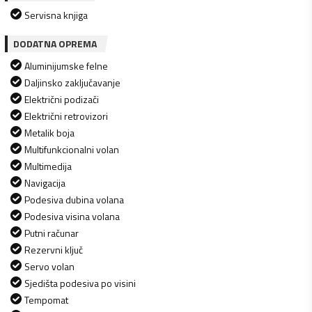
Servisna knjiga
DODATNA OPREMA
Aluminijumske felne
Daljinsko zaključavanje
Električni podizači
Električni retrovizori
Metalik boja
Multifunkcionalni volan
Multimedija
Navigacija
Podesiva dubina volana
Podesiva visina volana
Putni računar
Rezervni ključ
Servo volan
Sjedišta podesiva po visini
Tempomat