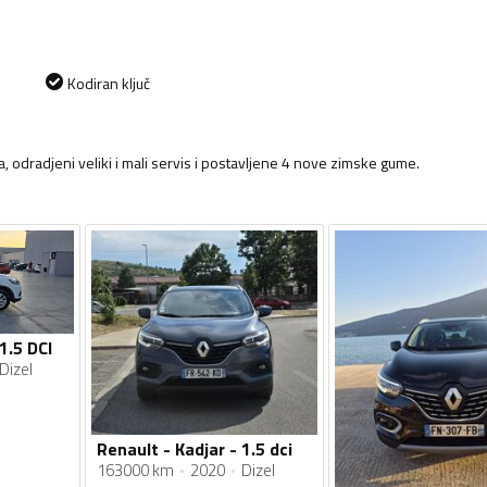
Kodiran ključ
, odradjeni veliki i mali servis i postavljene 4 nove zimske gume.
1.5 DCI
Dizel
Renault - Kadjar - 1.5 dci
163000 km
2020
Dizel