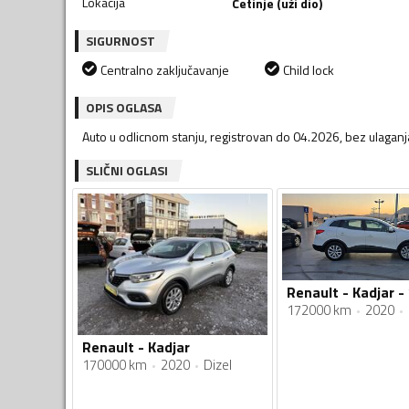
Lokacija
Cetinje (uži dio)
SIGURNOST
Centralno zaključavanje
Child lock
OPIS OGLASA
Auto u odlicnom stanju, registrovan do 04.2026, bez ulaganja
SLIČNI OGLASI
Renault - Kadjar - 
172000 km
2020
Renault - Kadjar
170000 km
2020
Dizel