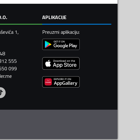
.O.
APLIKACIJE
ševića 1,
Preuzmi aplikaciju
:
448
 312 555
 550 099
ler.me