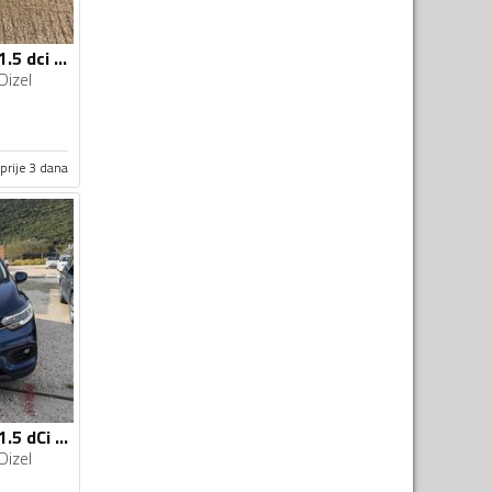
Renault - Kadjar - 1.5 dci intes
Dizel
prije 3 dana
Renault - Kadjar - 1.5 dCi AUTOMATIK 12/2020g
Dizel