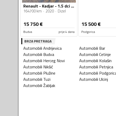
Renault - Kadjar - 1.5 dci Automatic
164700 km
2020
Dizel
15 750
€
15 500
€
Budva
prije 4 dana
Podgorica
BRZA PRETRAGA
Automobili
Andrijevica
Automobili
Bar
Automobili
Budva
Automobili
Cetinje
Automobili
Herceg Novi
Automobili
Kolašin
Automobili
Nikšić
Automobili
Petnjica
Automobili
Plužine
Automobili
Podgoric
Automobili
Tuzi
Automobili
Ulcinj
Automobili
Žabljak