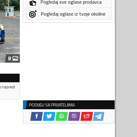
Pogledaj sve oglase prodavca
Pogledaj oglase iz tvoje okoline
8
ki razred
PODIJELI SA PRIJATELJIMA