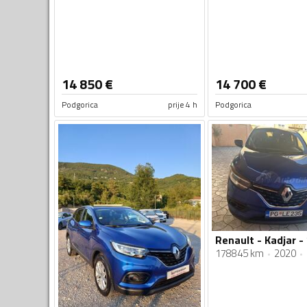
14 850
€
14 700
€
Podgorica
prije 4 h
Podgorica
Renault - Kadjar -
178845 km
2020