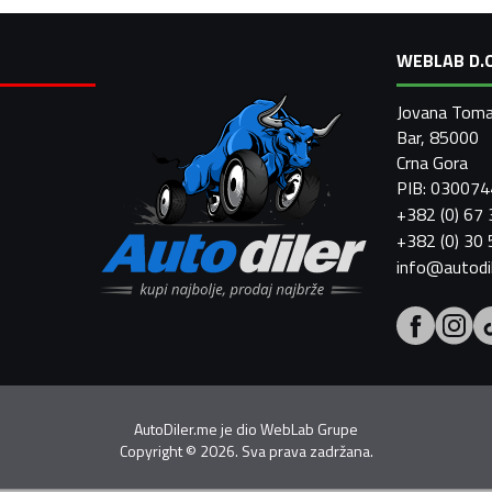
WEBLAB D.O
Jovana Toma
Bar, 85000
Crna Gora
PIB: 03007
+382 (0) 67
+382 (0) 30
info@autodi
AutoDiler.me je dio
WebLab Grupe
Copyright
©
2026. Sva prava zadržana.