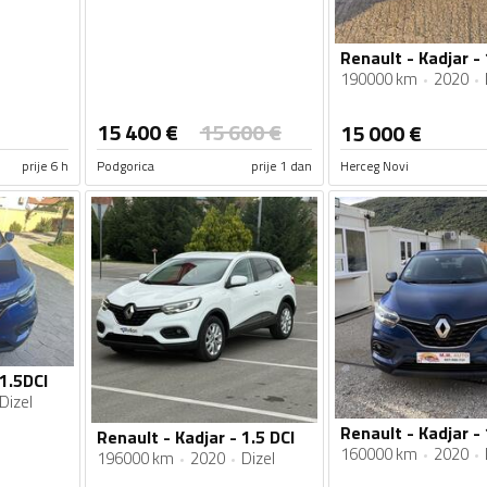
190000 km
2020
15 400
€
15 600
€
15 000
€
prije 6 h
Podgorica
prije 1 dan
Herceg Novi
 1.5DCI
Dizel
Renault - Kadjar - 1.5 DCI
160000 km
2020
196000 km
2020
Dizel