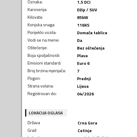
Oznaka
:
1.5 DCI
Karoserija
:
Džip / SUV
Kilovata
:
85
kW
Konjska snaga
:
116
KS
Porijeklo vozila
:
Domaće tablice
Vodi se na mene
:
Da
Oštećenje
:
Bez oštećenja
Boja spoljašnosti
:
Plava
Emisioni standard
:
Euro 6
Broj brzina mjenjača
:
7
Pogon
:
Prednji
Strana volana
:
Lijeva
Registrovan do
:
04/2026
LOKACIJA OGLASA
Država
Crna Gora
Grad
Cetinje