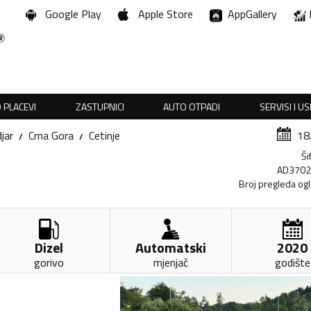
Google Play
Apple Store
AppGallery
 PLACEVI
ZASTUPNICI
AUTO OTPADI
SERVISI I U
jar
Crna Gora
Cetinje
18
Ši
AD370
Broj pregleda og
Dizel
Automatski
2020
gorivo
mjenjač
godište