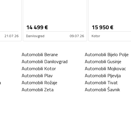
14 499
€
15 950
€
21.07.26
Danilovgrad
09.07.26
Kotor
Automobili
Berane
Automobili
Bijelo Polje
Automobili
Danilovgrad
Automobili
Gusinje
Automobili
Kotor
Automobili
Mojkovac
Automobili
Plav
Automobili
Pljevlja
a
Automobili
Rožaje
Automobili
Tivat
Automobili
Zeta
Automobili
Šavnik