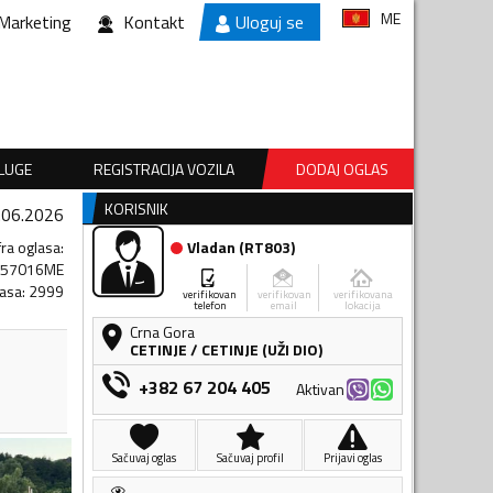
ME
Marketing
Kontakt
Uloguj se
SLUGE
REGISTRACIJA VOZILA
DODAJ OGLAS
KORISNIK
.06.2026
fra oglasa
:
Vladan
(
RT803
)
257016ME
lasa
:
2999
verifikovan
verifikovan
verifikovana
telefon
email
lokacija
Crna Gora
CETINJE
/
CETINJE (UŽI DIO)
+382 67 204 405
Aktivan
Sačuvaj oglas
Sačuvaj profil
Prijavi oglas