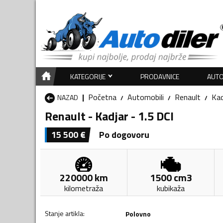
KATEGORIJE
PRODAVNICE
AUTO
Početna
Automobili
Renault
Kad
NAZAD
Renault - Kadjar - 1.5 DCI
15 500
€
Po dogovoru
220000
km
1500
cm3
kilometraža
kubikaža
Stanje artikla
:
Polovno