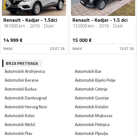
Renault - Kadjar - 1.5dci
Renault - Kadjar - 1.5 dci
187000 km
2019
Dizel
132000 km
2019
Dizel
14 999
€
15 000
€
Nikšić
23.07.26
Nikšić
13.07.26
BRZA PRETRAGA
Automobili
Andrijevica
Automobili
Bar
Automobili
Berane
Automobili
Bijelo Polje
Automobili
Budva
Automobili
Cetinje
Automobili
Danilovgrad
Automobili
Gusinje
Automobili
Herceg Novi
Automobili
Kolašin
Automobili
Kotor
Automobili
Mojkovac
Automobili
Nikšić
Automobili
Petnjica
Automobili
Plav
Automobili
Pljevlja