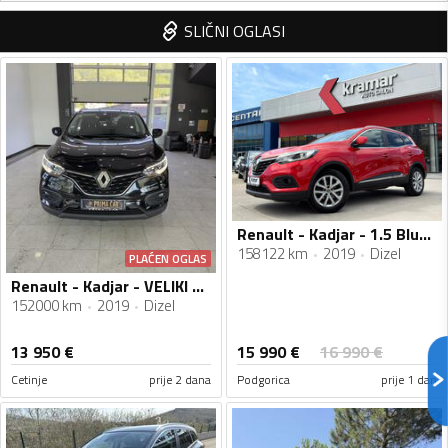
SLIČNI OGLASI
Renault - Kadjar - 1.5 BlueDci Automatik Business Energy 116 KS - FACELIFT
158122 km
2019
Dizel
PLAĆEN OGLAS
Renault - Kadjar - VELIKI SERVIS/AUTOMATIK
152000 km
2019
Dizel
15 990
€
13 950
€
16 990
€
Cetinje
prije 2 dana
Podgorica
prije 1 dan