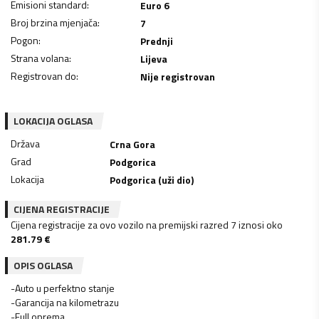
Emisioni standard
:
Euro 6
Broj brzina mjenjača
:
7
Pogon
:
Prednji
Strana volana
:
Lijeva
Registrovan do
:
Nije registrovan
LOKACIJA OGLASA
Država
Crna Gora
Grad
Podgorica
Lokacija
Podgorica (uži dio)
CIJENA REGISTRACIJE
Cijena registracije za ovo vozilo na premijski razred 7 iznosi oko
281.79
€
OPIS OGLASA
-Auto u perfektno stanje
-Garancija na kilometrazu
-Full oprema