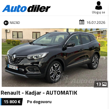
Uloguj se
16.07.2026
NAZAD
1 od 13
13
Renault - Kadjar - AUTOMATIK
15 800
€
Po dogovoru