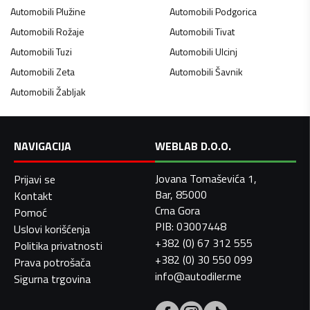
Automobili
Plužine
Automobili
Podgorica
Automobili
Rožaje
Automobili
Tivat
Automobili
Tuzi
Automobili
Ulcinj
Automobili
Zeta
Automobili
Šavnik
Automobili
Žabljak
NAVIGACIJA
WEBLAB D.O.O.
Jovana Tomaševića 1,
Prijavi se
Bar, 85000
Kontakt
Crna Gora
Pomoć
PIB: 03007448
Uslovi korišćenja
+382 (0) 67 312 555
Politika privatnosti
+382 (0) 30 550 099
Prava potrošača
info@autodiler.me
Sigurna trgovina