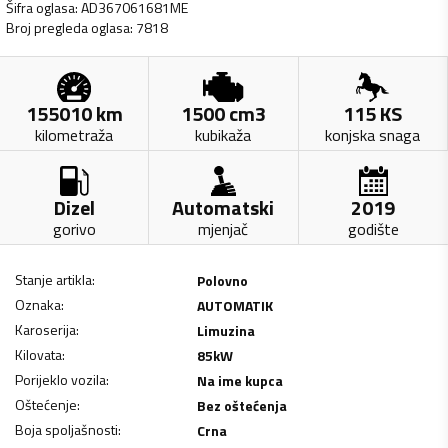
Šifra oglasa
:
AD367061681ME
Broj pregleda oglasa
:
7818
155010
km
1500
cm3
115
KS
kilometraža
kubikaža
konjska snaga
Dizel
Automatski
2019
gorivo
mjenjač
godište
Stanje artikla
:
Polovno
Oznaka
:
AUTOMATIK
Karoserija
:
Limuzina
Kilovata
:
85
kW
Porijeklo vozila
:
Na ime kupca
Oštećenje
:
Bez oštećenja
Boja spoljašnosti
:
Crna