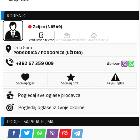
KORISNIK
Zeljko
(
NA549
)
verifikovan telefon
verifikovan email
verifikovana lokacija
Crna Gora
PODGORICA
/
PODGORICA (UŽI DIO)
+382 67 359 009
Aktivan
Sačuvaj oglas
Sačuvaj profil
Prijavi oglas
Pogledaj sve oglase prodavca
Pogledaj oglase iz tvoje okoline
PODIJELI SA PRIJATELJIMA