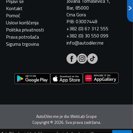
Jovana Tomaševića 1,
Prijavi se
Bar, 85000
Kontakt
Crna Gora
Pomoć
PIB: 03007448
Uslovi korišćenja
+382 (0) 67 312 555
Politika privatnosti
+382 (0) 30 550 099
Prava potrošača
info@autodiler.me
Sigurna trgovina
AutoDiler.me je dio
WebLab Grupe
Copyright
©
2026. Sva prava zadržana.