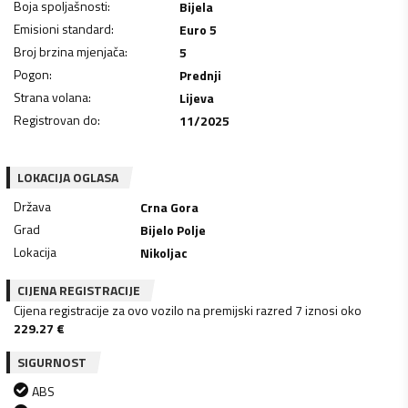
Boja spoljašnosti
:
Bijela
Emisioni standard
:
Euro 5
Broj brzina mjenjača
:
5
Pogon
:
Prednji
Strana volana
:
Lijeva
Registrovan do
:
11/2025
LOKACIJA OGLASA
Država
Crna Gora
Grad
Bijelo Polje
Lokacija
Nikoljac
CIJENA REGISTRACIJE
Cijena registracije za ovo vozilo na premijski razred 7 iznosi oko
229.27
€
SIGURNOST
ABS