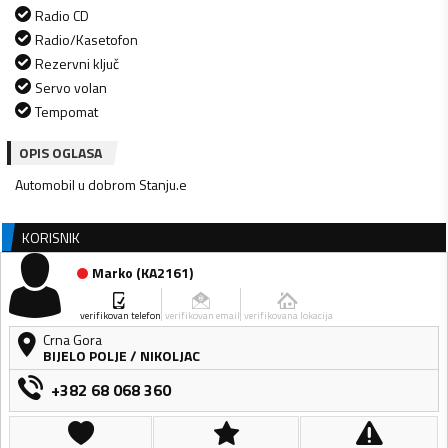
Radio CD
Radio/Kasetofon
Rezervni ključ
Servo volan
Tempomat
OPIS OGLASA
Automobil u dobrom Stanju.e
KORISNIK
Marko
(
KA2161
)
verifikovan telefon
verifikovan email
verifikovana lokacija
Crna Gora
BIJELO POLJE
/
NIKOLJAC
+382 68 068 360