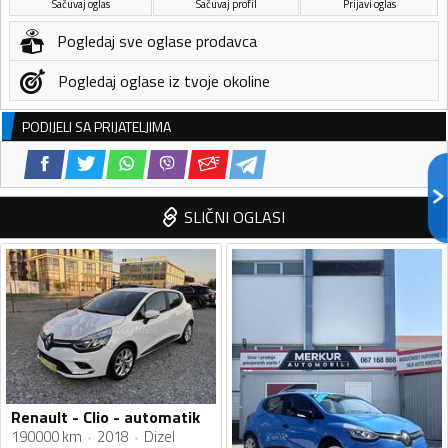
Sačuvaj oglas
Sačuvaj profil
Prijavi oglas
Pogledaj sve oglase prodavca
Pogledaj oglase iz tvoje okoline
PODIJELI SA PRIJATELJIMA
SLIČNI OGLASI
Renault - Clio - automatik
190000 km
2018
Dizel