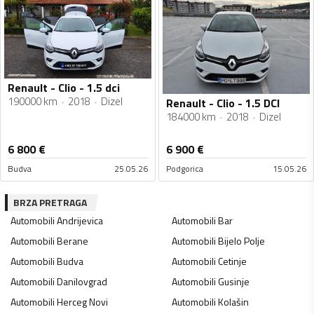
Renault - Clio - 1.5 dci
190000 km
2018
Dizel
Renault - Clio - 1.5 DCI
184000 km
2018
Dizel
6 800
€
6 900
€
Budva
25.05.26
Podgorica
15.05.26
BRZA PRETRAGA
Automobili
Andrijevica
Automobili
Bar
Automobili
Berane
Automobili
Bijelo Polje
Automobili
Budva
Automobili
Cetinje
Automobili
Danilovgrad
Automobili
Gusinje
Automobili
Herceg Novi
Automobili
Kolašin