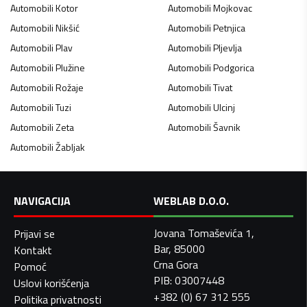
Automobili
Kotor
Automobili
Mojkovac
Automobili
Nikšić
Automobili
Petnjica
Automobili
Plav
Automobili
Pljevlja
Automobili
Plužine
Automobili
Podgorica
Automobili
Rožaje
Automobili
Tivat
Automobili
Tuzi
Automobili
Ulcinj
Automobili
Zeta
Automobili
Šavnik
Automobili
Žabljak
NAVIGACIJA
WEBLAB D.O.O.
Jovana Tomaševića 1,
Prijavi se
Bar, 85000
Kontakt
Crna Gora
Pomoć
PIB: 03007448
Uslovi korišćenja
+382 (0) 67 312 555
Politika privatnosti