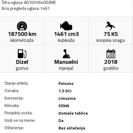
Šifra oglasa
:
AD355564003ME
Broj pregleda oglasa
:
1461
187500
km
1461
cm3
75
KS
kilometraža
kubikaža
konjska snaga
Dizel
Manuelni
2018
gorivo
mjenjač
godište
Stanje artikla
:
Polovno
Oznaka
:
1.5 DCI
Karoserija
:
Limuzina
Kilovata
:
55
kW
Porijeklo vozila
:
Domaće tablice
Vodi se na mene
:
Da
Oštećenje
:
Bez oštećenja