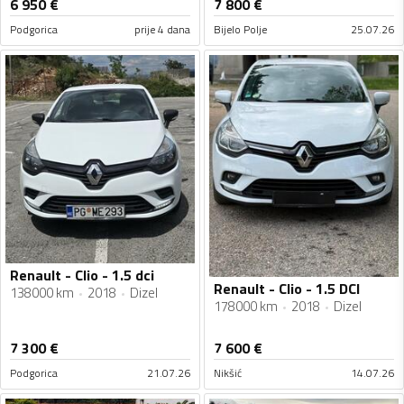
6 950
€
7 800
€
Podgorica
prije 4 dana
Bijelo Polje
25.07.26
Renault - Clio - 1.5 dci
Renault - Clio - 1.5 DCI
138000 km
2018
Dizel
178000 km
2018
Dizel
7 300
€
7 600
€
Podgorica
21.07.26
Nikšić
14.07.26