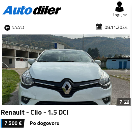
Uloguj se
08.11.2024
NAZAD
1 od 7
7
Renault - Clio - 1.5 DCI
7 500
€
Po dogovoru