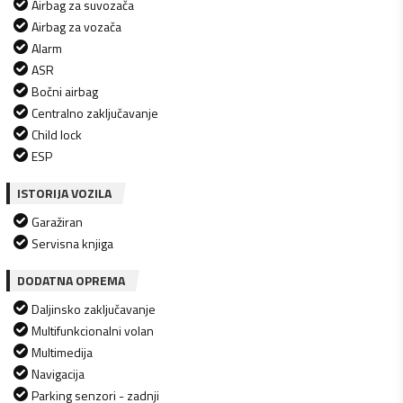
Airbag za suvozača
Airbag za vozača
Alarm
ASR
Bočni airbag
Centralno zaključavanje
Child lock
ESP
ISTORIJA VOZILA
Garažiran
Servisna knjiga
DODATNA OPREMA
Daljinsko zaključavanje
Multifunkcionalni volan
Multimedija
Navigacija
Parking senzori - zadnji