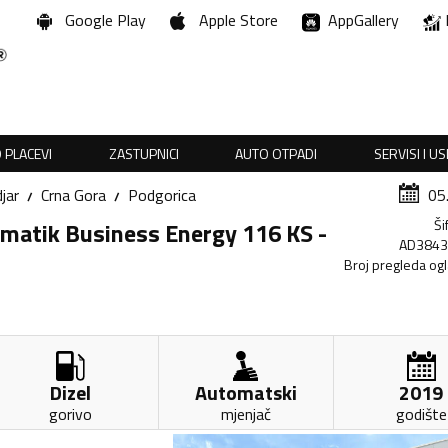
Google Play
Apple Store
AppGallery
 PLACEVI
ZASTUPNICI
AUTO OTPADI
SERVISI I U
jar
Crna Gora
Podgorica
05
Ši
tomatik Business Energy 116 KS -
AD384
Broj pregleda og
Dizel
Automatski
2019
gorivo
mjenjač
godište