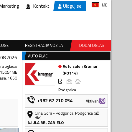
ME
Marketing
Kontakt
Uloguj se
SLUGE
REGISTRACIJA VOZILA
DODAJ OGLAS
AUTO PLAC
.08.2026
fra oglasa
:
Auto salon Kramar
315054ME
(
PO114
)
lasa
:
1660
Podgorica
+382 67 210 054
Aktivan
Crna Gora
-
Podgorica
,
Podgorica (uži
dio)
4.JULA BB, ZABJELO