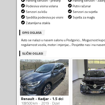
Parking senzori - prednji
Parking senzori - zadnj
Podesiva visina volana
Putni računar
Senzori za kišu
Senzori za svjetla
Sjedišta podesiva po visini
Svjetla za maglu
Zatamljena stakla
OPIS OGLASA
Auto se nalazi u nasem salonu u Podgorici... Mogucnost kupov
regularnost vozila, motor i mjenjac... Posjetite nas i na n
SLIČNI OGLASI
Renault - Kadjar - 1.5 dci
108500 km
2019
Dizel