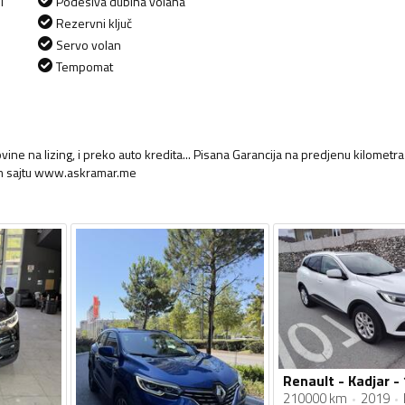
i
Podesiva dubina volana
Rezervni ključ
Servo volan
Tempomat
ine na lizing, i preko auto kredita... Pisana Garancija na predjenu kilometra
asem sajtu www.askramar.me
210000 km
2019