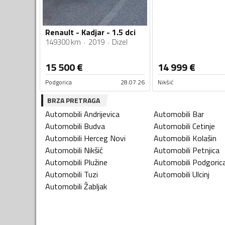
Renault - Kadjar - 1.5 dci
149300 km
2019
Dizel
15 500
€
14 999
€
Podgorica
28.07.26
Nikšić
BRZA PRETRAGA
Automobili
Andrijevica
Automobili
Bar
Automobili
Budva
Automobili
Cetinje
Automobili
Herceg Novi
Automobili
Kolašin
Automobili
Nikšić
Automobili
Petnjica
Automobili
Plužine
Automobili
Podgoric
Automobili
Tuzi
Automobili
Ulcinj
Automobili
Žabljak