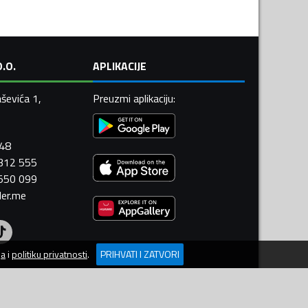
.O.
APLIKACIJE
ševića 1,
Preuzmi aplikaciju
:
448
 312 555
 550 099
ler.me
ja
i
politiku privatnosti
.
PRIHVATI I ZATVORI