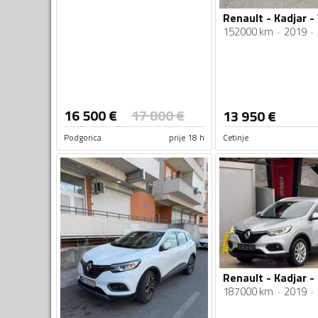
152000 km
2019
16 500
€
17 800
€
13 950
€
Podgorica
prije 18 h
Cetinje
Renault - Kadjar - 
187000 km
2019