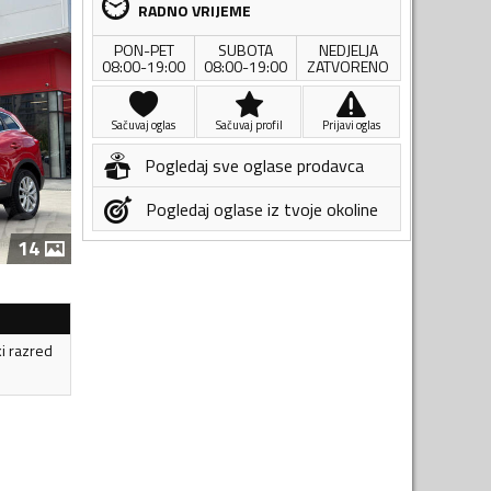
RADNO VRIJEME
PON-PET
SUBOTA
NEDJELJA
08:00-19:00
08:00-19:00
ZATVORENO
Sačuvaj oglas
Sačuvaj profil
Prijavi oglas
Pogledaj sve oglase prodavca
Pogledaj oglase iz tvoje okoline
14
ki razred