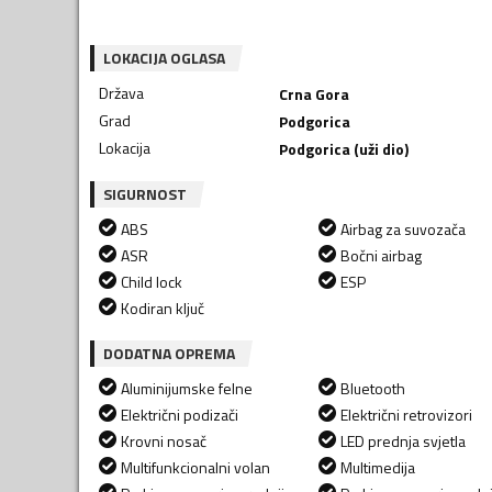
LOKACIJA OGLASA
Država
Crna Gora
Grad
Podgorica
Lokacija
Podgorica (uži dio)
SIGURNOST
ABS
Airbag za suvozača
ASR
Bočni airbag
Child lock
ESP
Kodiran ključ
DODATNA OPREMA
Aluminijumske felne
Bluetooth
Električni podizači
Električni retrovizori
Krovni nosač
LED prednja svjetla
Multifunkcionalni volan
Multimedija