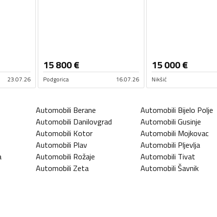
15 800
€
15 000
€
23.07.26
Podgorica
16.07.26
Nikšić
Automobili
Berane
Automobili
Bijelo Polje
Automobili
Danilovgrad
Automobili
Gusinje
Automobili
Kotor
Automobili
Mojkovac
Automobili
Plav
Automobili
Pljevlja
a
Automobili
Rožaje
Automobili
Tivat
Automobili
Zeta
Automobili
Šavnik