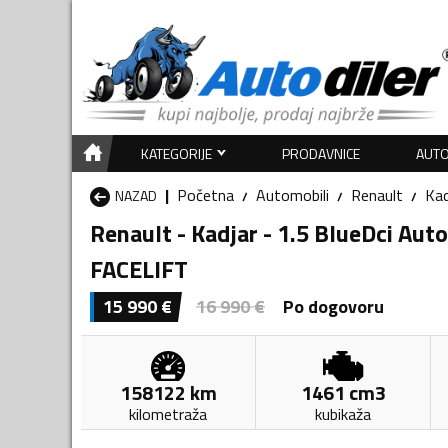
KATEGORIJE
PRODAVNICE
AUTO
Početna
Automobili
Renault
Kad
NAZAD
Renault - Kadjar - 1.5 BlueDci Au
FACELIFT
15 990
€
16 990
€
Po dogovoru
158122
km
1461
cm3
kilometraža
kubikaža