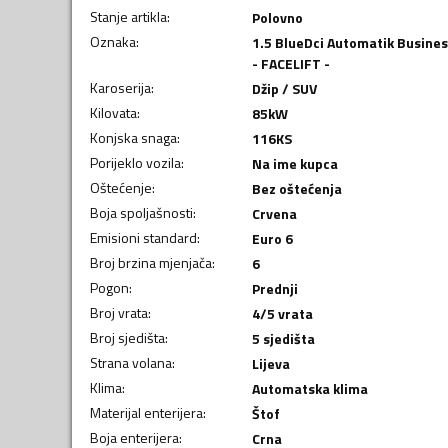
Stanje artikla
:
Polovno
Oznaka
:
1.5 BlueDci Automatik Busines
- FACELIFT -
Karoserija
:
Džip / SUV
Kilovata
:
85
kW
Konjska snaga
:
116
KS
Porijeklo vozila
:
Na ime kupca
Oštećenje
:
Bez oštećenja
Boja spoljašnosti
:
Crvena
Emisioni standard
:
Euro 6
Broj brzina mjenjača
:
6
Pogon
:
Prednji
Broj vrata
:
4/5 vrata
Broj sjedišta
:
5 sjedišta
Strana volana
:
Lijeva
Klima
:
Automatska klima
Materijal enterijera
:
Štof
Boja enterijera
:
Crna