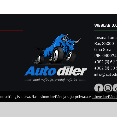
WEBLAB D.O
Jovana Toma
Bar, 85000
Crna Gora
PIB: 03007
+382 (0) 67
+382 (0) 30
info@autodi
 korisničkog iskustva. Nastavkom korišćenja sajta prihvatate
uslove korišćen
AutoDiler.me je dio
WebLab Grupe