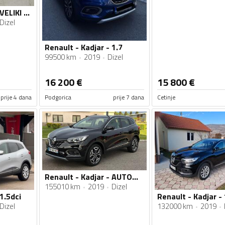
Renault - Kadjar - VELIKI SERVIS/AUTOMATIK
Dizel
Renault - Kadjar - 1.7
99500 km
2019
Dizel
16 200
€
15 800
€
prije 4 dana
Podgorica
prije 7 dana
Cetinje
Renault - Kadjar - AUTOMATIK
155010 km
2019
Dizel
1.5dci
Renault - Kadjar - 
Dizel
132000 km
2019