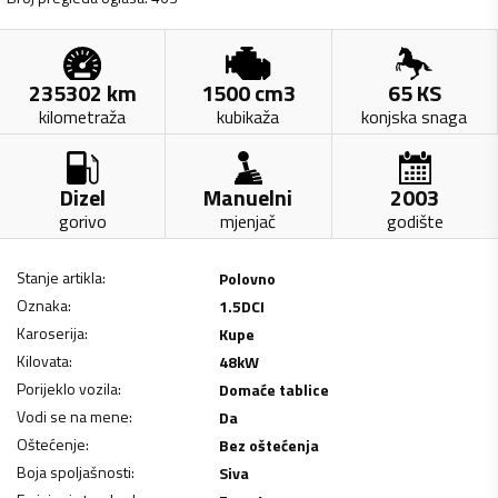
235302
km
1500
cm3
65
KS
kilometraža
kubikaža
konjska snaga
Dizel
Manuelni
2003
gorivo
mjenjač
godište
Stanje artikla
:
Polovno
Oznaka
:
1.5DCI
Karoserija
:
Kupe
Kilovata
:
48
kW
Porijeklo vozila
:
Domaće tablice
Vodi se na mene
:
Da
Oštećenje
:
Bez oštećenja
Boja spoljašnosti
:
Siva