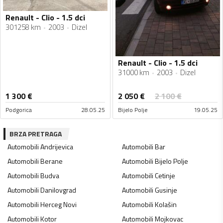
Renault - Clio - 1.5 dci
301258 km
2003
Dizel
Renault - Clio - 1.5 dci
31000 km
2003
Dizel
2 050
€
1 300
€
2 100
€
Podgorica
28.05.25
Bijelo Polje
19.05.25
BRZA PRETRAGA
Automobili
Andrijevica
Automobili
Bar
Automobili
Berane
Automobili
Bijelo Polje
Automobili
Budva
Automobili
Cetinje
Automobili
Danilovgrad
Automobili
Gusinje
Automobili
Herceg Novi
Automobili
Kolašin
Automobili
Kotor
Automobili
Mojkovac