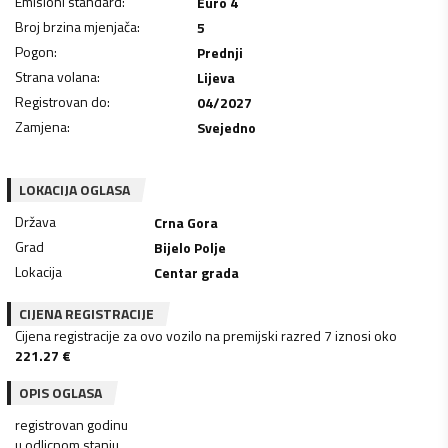
Emisioni standard
:
Euro 4
Broj brzina mjenjača
:
5
Pogon
:
Prednji
Strana volana
:
Lijeva
Registrovan do
:
04/2027
Zamjena
:
Svejedno
LOKACIJA OGLASA
Država
Crna Gora
Grad
Bijelo Polje
Lokacija
Centar grada
CIJENA REGISTRACIJE
Cijena registracije za ovo vozilo na premijski razred 7 iznosi oko
221.27
€
OPIS OGLASA
registrovan godinu
u odlicnom stanju