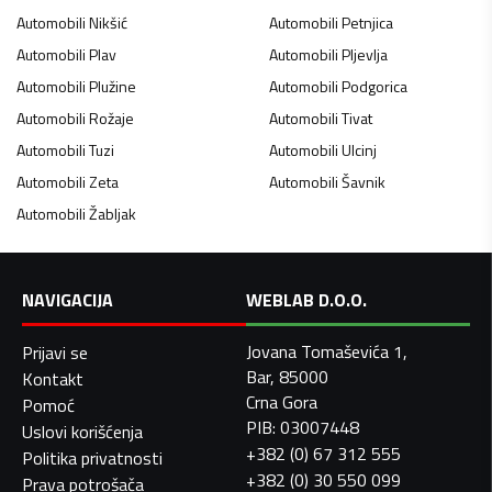
Automobili
Nikšić
Automobili
Petnjica
Automobili
Plav
Automobili
Pljevlja
Automobili
Plužine
Automobili
Podgorica
Automobili
Rožaje
Automobili
Tivat
Automobili
Tuzi
Automobili
Ulcinj
Automobili
Zeta
Automobili
Šavnik
Automobili
Žabljak
NAVIGACIJA
WEBLAB D.O.O.
Jovana Tomaševića 1,
Prijavi se
Bar, 85000
Kontakt
Crna Gora
Pomoć
PIB: 03007448
Uslovi korišćenja
+382 (0) 67 312 555
Politika privatnosti
+382 (0) 30 550 099
Prava potrošača