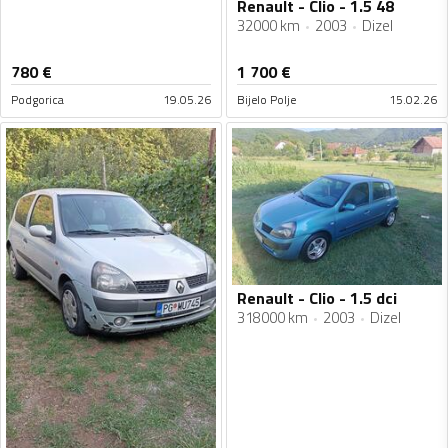
Renault - Clio - 1.5 48
32000 km
2003
Dizel
780
€
1 700
€
Podgorica
19.05.26
Bijelo Polje
15.02.26
Renault - Clio - 1.5 dci
318000 km
2003
Dizel