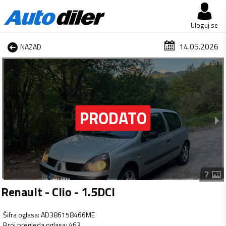
Uloguj se
14.05.2026
NAZAD
1 od 7
7
Renault - Clio - 1.5DCI
Šifra oglasa
:
AD386158466ME
Broj pregleda oglasa
:
463