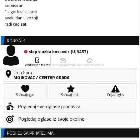
servisiran
12 godina vlasnik
svaki dan u voznji
radi kao sat
KORISNIK
slep sluzba boskovic
(
UJ9457
)
verifikovan telefon
verifikovan email
verifikovana lokacija
Crna Gora
MOJKOVAC
/
CENTAR GRADA
Sačuvaj oglas
Sačuvaj profil
Prijavi oglas
Pogledaj sve oglase prodavca
Pogledaj oglase iz tvoje okoline
PODIJELI SA PRIJATELJIMA