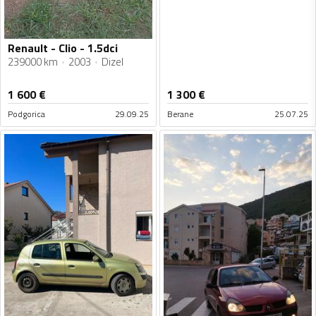
Renault - Clio - 1.5dci
239000 km
2003
Dizel
1 600
€
1 300
€
Podgorica
29.09.25
Berane
25.07.25