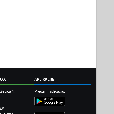
.O.
APLIKACIJE
ševića 1,
Preuzmi aplikaciju
:
448