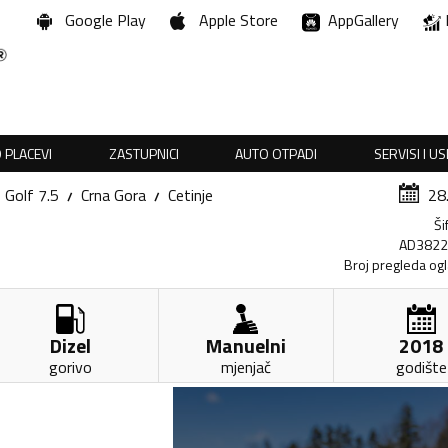
Google Play
Apple Store
AppGallery
 PLACEVI
ZASTUPNICI
AUTO OTPADI
SERVISI I U
Golf 7.5
Crna Gora
Cetinje
28
Ši
AD382
Broj pregleda og
Dizel
Manuelni
2018
gorivo
mjenjač
godište