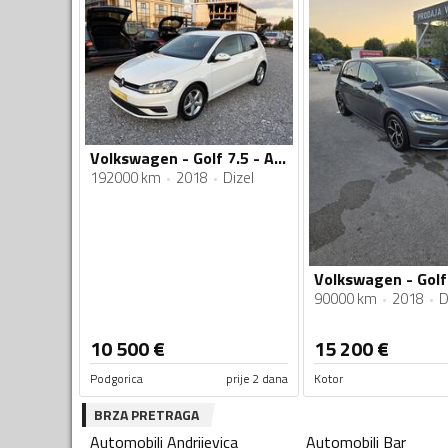
Volkswagen - Golf 7.5 - Automatik
192000 km
2018
Dizel
90000 km
2018
D
10 500
€
15 200
€
Podgorica
prije 2 dana
Kotor
BRZA PRETRAGA
Automobili
Andrijevica
Automobili
Bar