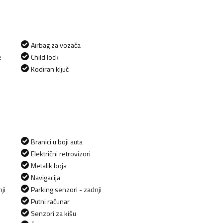
Airbag za vozača
e
Child lock
Kodiran ključ
Branici u boji auta
Električni retrovizori
Metalik boja
Navigacija
ji
Parking senzori - zadnji
Putni računar
Senzori za kišu