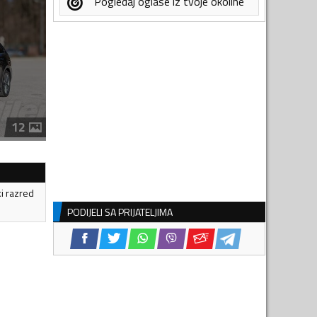
Pogledaj oglase iz tvoje okoline
12
ki razred
PODIJELI SA PRIJATELJIMA