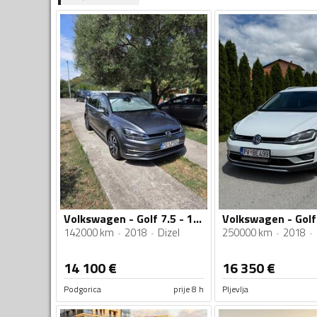
Volkswagen - Golf 7.5 - 1.6 TDI
142000 km
2018
Dizel
250000 km
2018
14 100
€
16 350
€
Podgorica
prije 8 h
Pljevlja