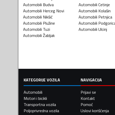
Automobili
Budva
Automobili
Cetinje
Automobili
Herceg Novi
Automobili
Kolašin
Automobili
Nikšić
Automobili
Petnjica
Automobili
Plužine
Automobili
Podgoric
Automobili
Tuzi
Automobili
Ulcinj
Automobili
Žabljak
KATEGORIJE VOZILA
NAVIGACIJA
Automobili
Prijavi se
Motori i bicikli
Kontakt
Transportna vozila
Pomoć
Poljoprivredna vozila
Uslovi korišćenja