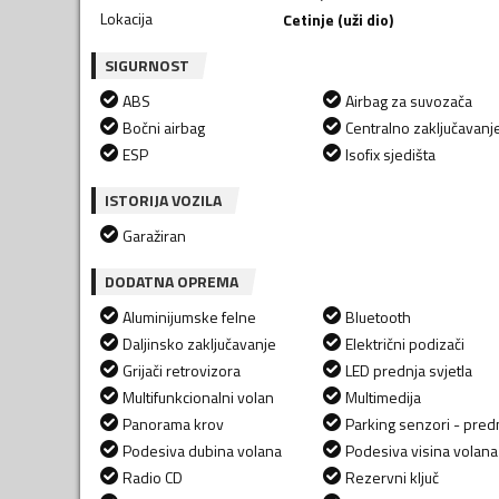
Lokacija
Cetinje (uži dio)
SIGURNOST
ABS
Airbag za suvozača
Bočni airbag
Centralno zaključavanj
ESP
Isofix sjedišta
ISTORIJA VOZILA
Garažiran
DODATNA OPREMA
Aluminijumske felne
Bluetooth
Daljinsko zaključavanje
Električni podizači
Grijači retrovizora
LED prednja svjetla
Multifunkcionalni volan
Multimedija
Panorama krov
Parking senzori - predn
Podesiva dubina volana
Podesiva visina volana
Radio CD
Rezervni ključ