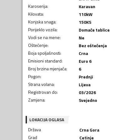
Karoserija
:
Karavan
Kilovata
:
110
kW
Konjska snaga
:
150
KS
Porijeklo vozila
:
Domaće tablice
Vodi se na mene
:
Ne
Oštećenje
:
Bez oštećenja
Boja spoljašnosti
:
Crna
Emisioni standard
:
Euro 6
Broj brzina mjenjača
:
6
Pogon
:
Prednji
Strana volana
:
Lijeva
Registrovan do
:
03/2026
Zamjena
:
Svejedno
LOKACIJA OGLASA
Država
Crna Gora
Grad
Cetinje