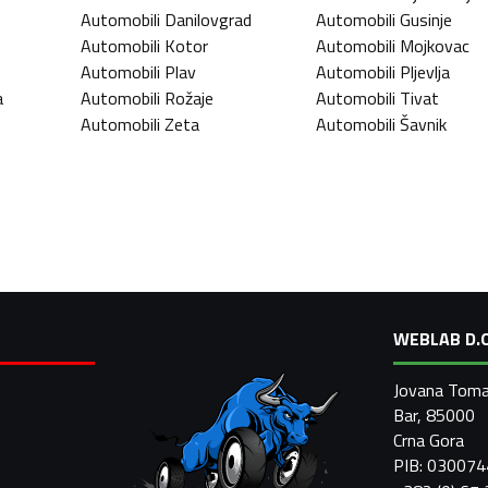
Automobili
Danilovgrad
Automobili
Gusinje
Automobili
Kotor
Automobili
Mojkovac
Automobili
Plav
Automobili
Pljevlja
a
Automobili
Rožaje
Automobili
Tivat
Automobili
Zeta
Automobili
Šavnik
WEBLAB D.O
Jovana Toma
Bar, 85000
Crna Gora
PIB: 03007