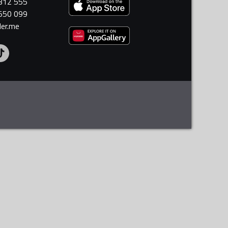
 312 555
 550 099
ler.me