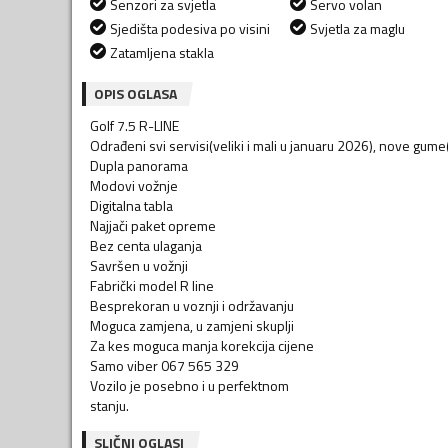
Senzori za svjetla
Servo volan
Sjedišta podesiva po visini
Svjetla za maglu
Zatamljena stakla
OPIS OGLASA
Golf 7.5 R-LINE
Odrađeni svi servisi(veliki i mali u januaru 2026), nove gume
Dupla panorama
Modovi vožnje
Digitalna tabla
Najjači paket opreme
Bez centa ulaganja
Savršen u vožnji
Fabrički model R line
Besprekoran u voznji i održavanju
Moguca zamjena, u zamjeni skuplji
Za kes moguca manja korekcija cijene
Samo viber 067 565 329
Vozilo je posebno i u perfektnom
stanju.
SLIČNI OGLASI