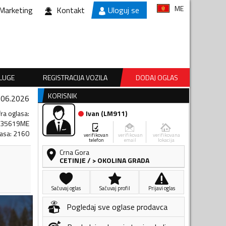
ME
Marketing
Kontakt
Uloguj se
SLUGE
REGISTRACIJA VOZILA
DODAJ OGLAS
KORISNIK
.06.2026
fra oglasa
:
Ivan
(
LM911
)
235619ME
lasa
:
2160
verifikovan
verifikovan
verifikovana
telefon
email
lokacija
Crna Gora
CETINJE
/
> OKOLINA GRADA
Sačuvaj oglas
Sačuvaj profil
Prijavi oglas
Pogledaj sve oglase prodavca