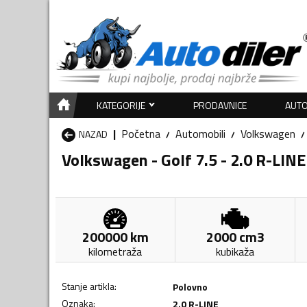
KATEGORIJE
PRODAVNICE
AUTO
Početna
Automobili
Volkswagen
NAZAD
Volkswagen - Golf 7.5 - 2.0 R-LINE
200000
km
2000
cm3
kilometraža
kubikaža
Stanje artikla
:
Polovno
Oznaka
:
2.0 R-LINE