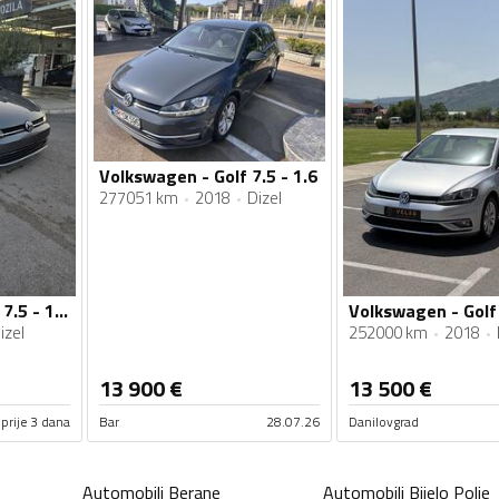
Volkswagen - Golf 7.5 - 1.6
277051 km
2018
Dizel
Volkswagen - Golf 7.5 - 1.6 TDI
Volkswagen - Golf 
izel
252000 km
2018
13 900
€
13 500
€
prije 3 dana
Bar
28.07.26
Danilovgrad
Automobili
Berane
Automobili
Bijelo Polje