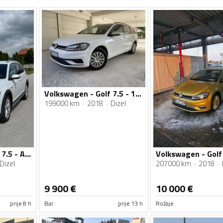
Volkswagen - Golf 7.5 - 1.6 TDI
199000 km
2018
Dizel
Volkswagen - Golf 7.5 - ALLTRACK 2.0 135KW 4MOTION
Dizel
207000 km
2018
9 900
€
10 000
€
prije 8 h
Bar
prije 13 h
Rožaje