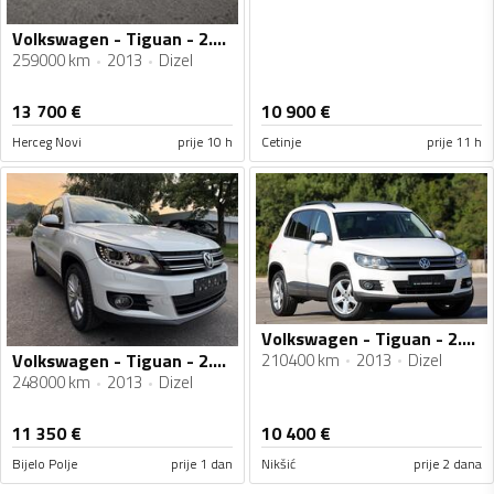
Volkswagen - Tiguan - 2.0 R-line
259000 km
2013
Dizel
13 700
€
10 900
€
Herceg Novi
prije 10 h
Cetinje
prije 11 h
Volkswagen - Tiguan - 2.0 Tdi
210400 km
2013
Dizel
Volkswagen - Tiguan - 2.0tdi-103kw 4motion
248000 km
2013
Dizel
11 350
€
10 400
€
Bijelo Polje
prije 1 dan
Nikšić
prije 2 dana