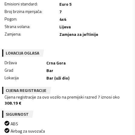
Emisioni standard
:
Euro 5
Broj brzina mjenjača
:
7
Pogon
:
4x4
Strana volana
:
Lijeva
Zamjena
:
Zamjena za jeftinije
LOKACIJA OGLASA
Država
Crna Gora
Grad
Bar
Lokacija
Bar (uži dio)
CIJENA REGISTRACIJE
Cijena registracije za ovo vozilo na premijski razred 7 iznosi oko
308.19
€
SIGURNOST
ABS
Airbag za suvozača