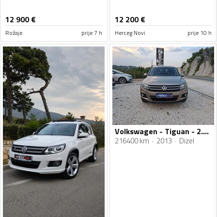
12 900
€
12 200
€
Rožaje
prije 7 h
Herceg Novi
prije 10 h
Volkswagen - Tiguan - 2.0 TDI
216400 km
2013
Dizel