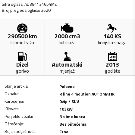
Šifra oglasa
:
AD384134654ME
Broj pregleda oglasa
:
2620
290500
km
2000
cm3
140
KS
kilometraža
kubikaža
konjska snaga
Dizel
Automatski
2013
gorivo
mjenjač
godište
Stanje artikla
:
Polovno
Oznaka
:
R line 4 moution AUTOMATIK
Karoserija
:
Džip / SUV
Kilovata
:
103
kW
Porijeklo vozila
:
Na ime kupca
Oštećenje
:
Bez oštećenja
Boja spoljašnosti
:
Crna