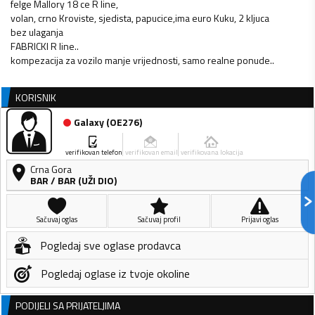
felge Mallory 18 ce R line,
volan, crno Kroviste, sjedista, papucice,ima euro Kuku, 2 kljuca
bez ulaganja
FABRICKI R line..
kompezacija za vozilo manje vrijednosti, samo realne ponude..
KORISNIK
Galaxy
(
OE276
)
verifikovan telefon
verifikovan email
verifikovana lokacija
Crna Gora
BAR
/
BAR (UŽI DIO)
Sačuvaj oglas
Sačuvaj profil
Prijavi oglas
Pogledaj sve oglase prodavca
Pogledaj oglase iz tvoje okoline
PODIJELI SA PRIJATELJIMA