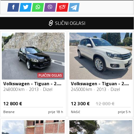
SLIČNI OGLASI
PLAĆEN OGLAS
Volkswagen - Tiguan - 2.0tdi
Volkswagen - Tiguan - 2.0tdi 4x4 DSG
248000 km
2013
Dizel
245000 km
2013
Dizel
12 300
€
12 800
€
12 800
€
Berane
prije 18 h
Nikšić
prije 5 h