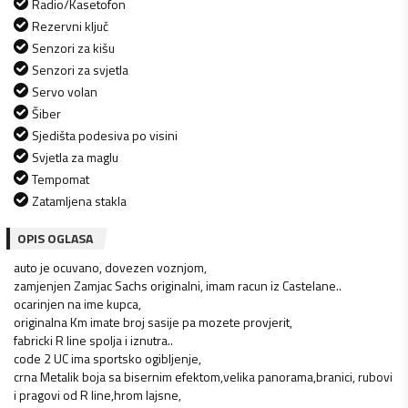
Radio/Kasetofon
Rezervni ključ
Senzori za kišu
Senzori za svjetla
Servo volan
Šiber
Sjedišta podesiva po visini
Svjetla za maglu
Tempomat
Zatamljena stakla
OPIS OGLASA
auto je ocuvano, dovezen voznjom,
zamjenjen Zamjac Sachs originalni, imam racun iz Castelane..
ocarinjen na ime kupca,
originalna Km imate broj sasije pa mozete provjerit,
fabricki R line spolja i iznutra..
code 2 UC ima sportsko ogibljenje,
crna Metalik boja sa bisernim efektom,velika panorama,branici, rubovi
i pragovi od R line,hrom lajsne,