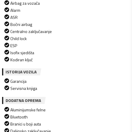
Airbag za vozača
Alarm
ASR
Bočni airbag
Centralno zaključavanje
Child lock
ESP
Isofix sjedišta
Kodiran ključ
ISTORIJA VOZILA
Garancija
Servisna knjiga
DODATNA OPREMA
Aluminijumske felne
Bluetooth
Branici u boji auta
Daljinsko zaključavanje