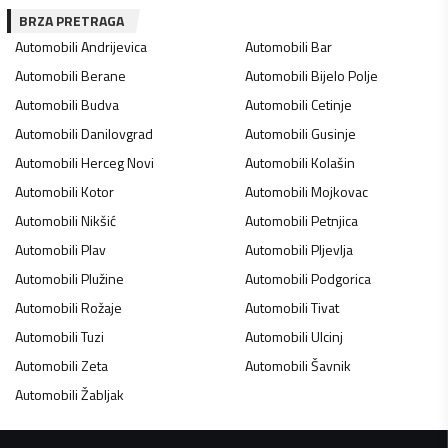
BRZA PRETRAGA
Automobili
Andrijevica
Automobili
Bar
Automobili
Berane
Automobili
Bijelo Polje
Automobili
Budva
Automobili
Cetinje
Automobili
Danilovgrad
Automobili
Gusinje
Automobili
Herceg Novi
Automobili
Kolašin
Automobili
Kotor
Automobili
Mojkovac
Automobili
Nikšić
Automobili
Petnjica
Automobili
Plav
Automobili
Pljevlja
Automobili
Plužine
Automobili
Podgorica
Automobili
Rožaje
Automobili
Tivat
Automobili
Tuzi
Automobili
Ulcinj
Automobili
Zeta
Automobili
Šavnik
Automobili
Žabljak