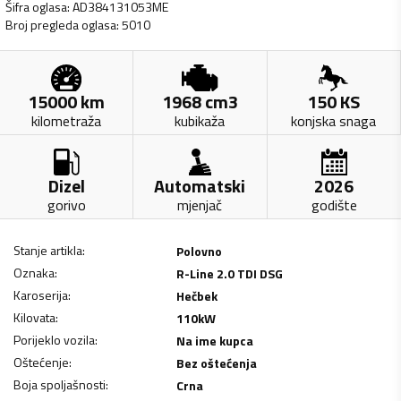
Šifra oglasa
:
AD384131053ME
Broj pregleda oglasa
:
5010
15000
km
1968
cm3
150
KS
kilometraža
kubikaža
konjska snaga
Dizel
Automatski
2026
gorivo
mjenjač
godište
Stanje artikla
:
Polovno
Oznaka
:
R-Line 2.0 TDI DSG
Karoserija
:
Hečbek
Kilovata
:
110
kW
Porijeklo vozila
:
Na ime kupca
Oštećenje
:
Bez oštećenja
Boja spoljašnosti
:
Crna