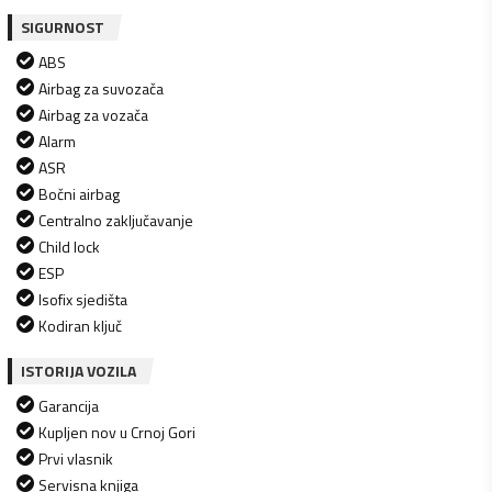
SIGURNOST
ABS
Airbag za suvozača
Airbag za vozača
Alarm
ASR
Bočni airbag
Centralno zaključavanje
Child lock
ESP
Isofix sjedišta
Kodiran ključ
ISTORIJA VOZILA
Garancija
Kupljen nov u Crnoj Gori
Prvi vlasnik
Servisna knjiga