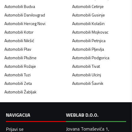
Automobili
Budva
Automobili
Cetinje
Automobili
Danilovgrad
Automobili
Gusinje
Automobili
Herceg Novi
Automobili
Kolašin
Automobili
Kotor
Automobili
Mojkovac
Automobili
Nikšić
Automobili
Petnjica
Automobili
Plav
Automobili
Pljevlja
Automobili
Plužine
Automobili
Podgorica
Automobili
Rožaje
Automobili
Tivat
Automobili
Tuzi
Automobili
Ulcinj
Automobili
Zeta
Automobili
Šavnik
Automobili
Žabljak
NAVIGACIJA
WEBLAB D.O.O.
Jovana Tomaševića 1,
Prijavi se