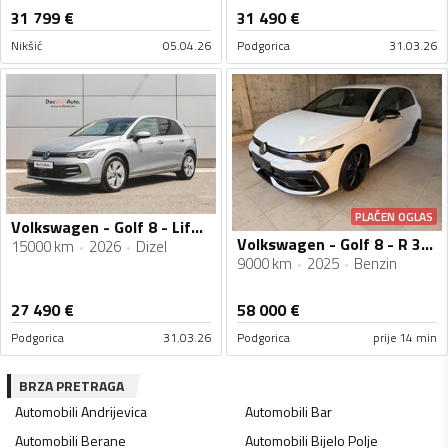
31 799
€
31 490
€
Nikšić
05.04.26
Podgorica
31.03.26
PLAĆEN OGLAS
Volkswagen - Golf 8 - Life 2.0 TDI DSG
Volkswagen - Golf 8 - R 333ks
15000 km
2026
Dizel
9000 km
2025
Benzin
27 490
€
58 000
€
Podgorica
31.03.26
Podgorica
prije 14 min
BRZA PRETRAGA
Automobili
Andrijevica
Automobili
Bar
Automobili
Berane
Automobili
Bijelo Polje