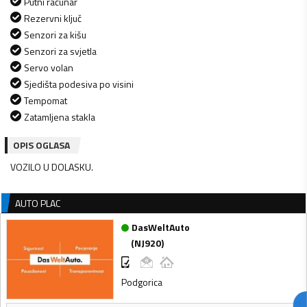
Putni računar
Rezervni ključ
Senzori za kišu
Senzori za svjetla
Servo volan
Sjedišta podesiva po visini
Tempomat
Zatamljena stakla
OPIS OGLASA
VOZILO U DOLASKU.
AUTO PLAC
DasWeltAuto
(
NJ920
)
Podgorica