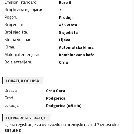
Emisioni standard
:
Euro 6
Broj brzina mjenjača
:
7
Pogon
:
Prednji
Broj vrata
:
4/5 vrata
Broj sjedišta
:
5 sjedišta
Strana volana
:
Lijeva
Klima
:
Automatska klima
Materijal enterijera
:
Kombinovana koža
Boja enterijera
:
Crna
LOKACIJA OGLASA
Država
Crna Gora
Grad
Podgorica
Lokacija
Podgorica (uži dio)
CIJENA REGISTRACIJE
Cijena registracije za ovo vozilo na premijski razred 7 iznosi oko
337.69
€