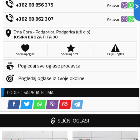
+382 68 856 375
Aktivan
+382 68 862 307
Aktivan
Crna Gora
-
Podgorica
,
Podgorica (uži dio)
JOSIPA BROZA TITA 30
Sačuvaj oglas
Sačuvaj profil
Prijavi oglas
Pogledaj sve oglase prodavca
Pogledaj oglase iz tvoje okoline
PODIJELI SA PRIJATELJIMA
SLIČNI OGLASI