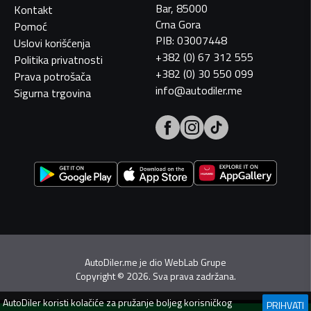
Bar, 85000
Kontakt
Crna Gora
Pomoć
PIB: 03007448
Uslovi korišćenja
+382 (0) 67 312 555
Politika privatnosti
+382 (0) 30 550 099
Prava potrošača
info@autodiler.me
Sigurna trgovina
AutoDiler.me je dio
WebLab Grupe
Copyright
©
2026. Sva prava zadržana.
AutoDiler
koristi kolačiće za pružanje boljeg korisničkog
PRIHVATI