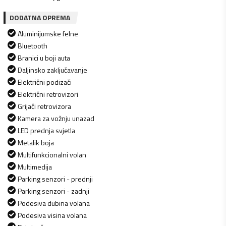
DODATNA OPREMA
Aluminijumske felne
Bluetooth
Branici u boji auta
Daljinsko zaključavanje
Električni podizači
Električni retrovizori
Grijači retrovizora
Kamera za vožnju unazad
LED prednja svjetla
Metalik boja
Multifunkcionalni volan
Multimedija
Parking senzori - prednji
Parking senzori - zadnji
Podesiva dubina volana
Podesiva visina volana