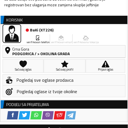
registrovan bez ulaganja moze zamjena skuplje jeftinije
KORISNIK
BaKi
(
XT226
)
verifikovan telefon
verifikovan email
verifikovana lokacija
Crna Gora
PODGORICA
/
> OKOLINA GRADA
Sačuvaj oglas
Sačuvaj profil
Prijavi oglas
Pogledaj sve oglase prodavca
Pogledaj oglase iz tvoje okoline
PODIJELI SA PRIJATELJIMA