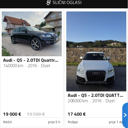
SLIČNI OGLASI
Audi - Q5 - 2.0TDI Quattro S-line
140000 km
2016
Dizel
Audi - Q5 - 2.0TDI QUATTRO(allroad)
208000 km
2016
Dizel
19 000
€
19 500
€
17 400
€
Nikšić
prije 5 h
Rožaje
prije 1 dan