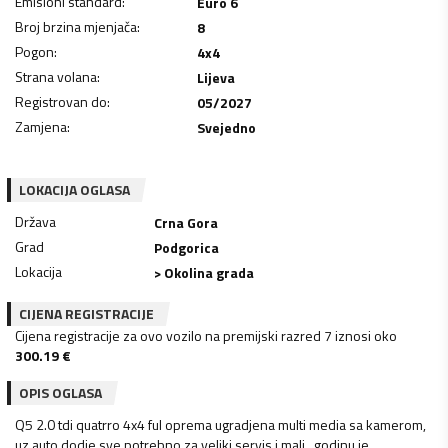
Emisioni standard
:
Euro 6
Broj brzina mjenjača
:
8
Pogon
:
4x4
Strana volana
:
Lijeva
Registrovan do
:
05/2027
Zamjena
:
Svejedno
LOKACIJA OGLASA
Država
Crna Gora
Grad
Podgorica
Lokacija
> Okolina grada
CIJENA REGISTRACIJE
Cijena registracije za ovo vozilo na premijski razred 7 iznosi oko
300.19
€
OPIS OGLASA
Q5 2.0 tdi quatrro 4x4 ful oprema ugradjena multi media sa kamerom,
uz auto dodje sve potrebno za veliki servis i mali , godinu je