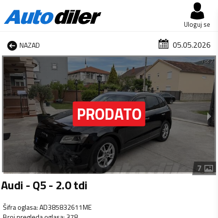
Uloguj se
05.05.2026
NAZAD
1 od 7
7
Audi - Q5 - 2.0 tdi
Šifra oglasa
:
AD385832611ME
Broj pregleda oglasa
:
378