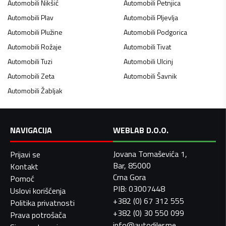
Automobili
Nikšić
Automobili
Petnjica
Automobili
Plav
Automobili
Pljevlja
Automobili
Plužine
Automobili
Podgorica
Automobili
Rožaje
Automobili
Tivat
Automobili
Tuzi
Automobili
Ulcinj
Automobili
Zeta
Automobili
Šavnik
Automobili
Žabljak
NAVIGACIJA
WEBLAB D.O.O.
Jovana Tomaševića 1,
Prijavi se
Bar, 85000
Kontakt
Crna Gora
Pomoć
PIB: 03007448
Uslovi korišćenja
+382 (0) 67 312 555
Politika privatnosti
+382 (0) 30 550 099
Prava potrošača
info@autodiler.me