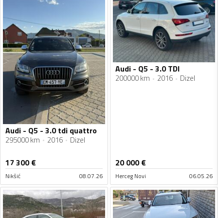
Audi - Q5 - 3.0 TDI
200000 km
2016
Dizel
Audi - Q5 - 3.0 tdi quattro
295000 km
2016
Dizel
17 300
€
20 000
€
Nikšić
08.07.26
Herceg Novi
06.05.26