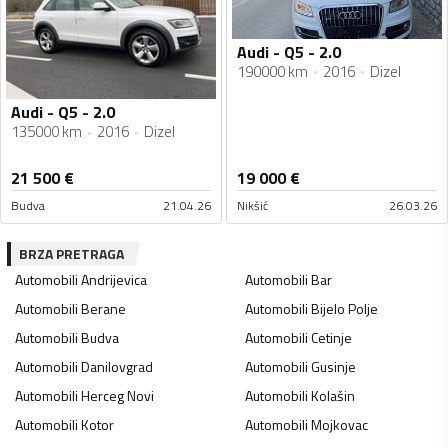
Audi - Q5 - 2.0
190000 km
2016
Dizel
Audi - Q5 - 2.0
135000 km
2016
Dizel
21 500
€
19 000
€
Budva
21.04.26
Nikšić
26.03.26
BRZA PRETRAGA
Automobili
Andrijevica
Automobili
Bar
Automobili
Berane
Automobili
Bijelo Polje
Automobili
Budva
Automobili
Cetinje
Automobili
Danilovgrad
Automobili
Gusinje
Automobili
Herceg Novi
Automobili
Kolašin
Automobili
Kotor
Automobili
Mojkovac