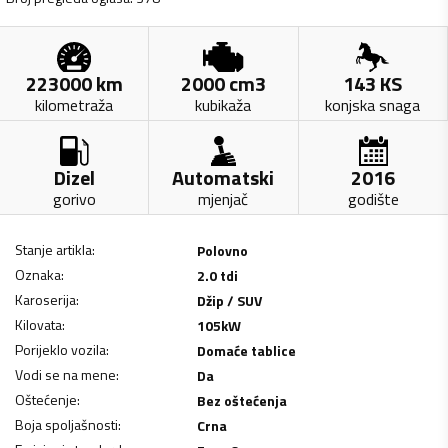
223000
km
2000
cm3
143
KS
kilometraža
kubikaža
konjska snaga
Dizel
Automatski
2016
gorivo
mjenjač
godište
Stanje artikla
:
Polovno
Oznaka
:
2.0 tdi
Karoserija
:
Džip / SUV
Kilovata
:
105
kW
Porijeklo vozila
:
Domaće tablice
Vodi se na mene
:
Da
Oštećenje
:
Bez oštećenja
Boja spoljašnosti
:
Crna