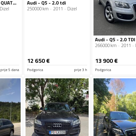
Audi - Q5 - 2.0 TDI QUATTRO
Audi - Q5 - 2.0 tdi
Dizel
250000 km
2011
Dizel
266000 km
2011
12 650
€
13 900
€
prije 5 dana
Podgorica
prije 3 h
Podgorica