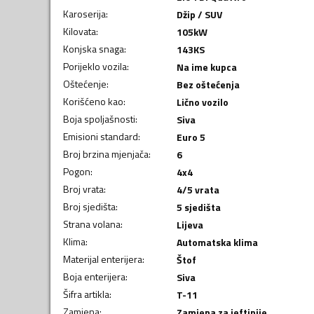
Karoserija
:
Džip / SUV
Kilovata
:
105
kW
Konjska snaga
:
143
KS
Porijeklo vozila
:
Na ime kupca
Oštećenje
:
Bez oštećenja
Korišćeno kao
:
Lično vozilo
Boja spoljašnosti
:
Siva
Emisioni standard
:
Euro 5
Broj brzina mjenjača
:
6
Pogon
:
4x4
Broj vrata
:
4/5 vrata
Broj sjedišta
:
5 sjedišta
Strana volana
:
Lijeva
Klima
:
Automatska klima
Materijal enterijera
:
Štof
Boja enterijera
:
Siva
Šifra artikla
:
T-11
Zamjena
:
Zamjena za jeftinije