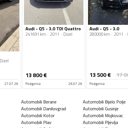
Audi - Q5 - 3.0 TDI Quattro
Audi - Q5 - 3.0
241691 km
2011
Dizel
280000 km
2011
Dizel
13 500
€
17 0
13 800
€
27.07.26
Podgorica
26.07.26
Podgorica
Automobili
Berane
Automobili
Bijelo Polje
Automobili
Danilovgrad
Automobili
Gusinje
Automobili
Kotor
Automobili
Mojkovac
Automobili
Plav
Automobili
Pljevlja