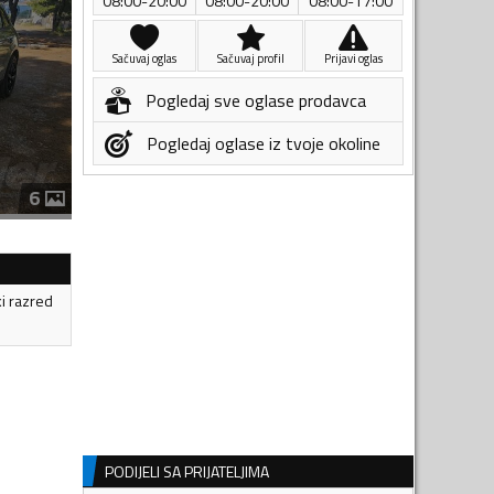
08:00-20:00
08:00-20:00
08:00-17:00
Sačuvaj oglas
Sačuvaj profil
Prijavi oglas
Pogledaj sve oglase prodavca
Pogledaj oglase iz tvoje okoline
6
ki razred
PODIJELI SA PRIJATELJIMA