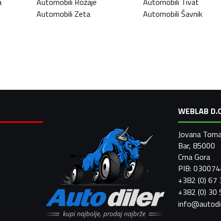
a
Automobili
Rožaje
Automobili
Tivat
Automobili
Zeta
Automobili
Šavnik
WEBLAB D.O
Jovana Toma
Bar, 85000
Crna Gora
PIB: 03007
+382 (0) 67
+382 (0) 30
info@autodi