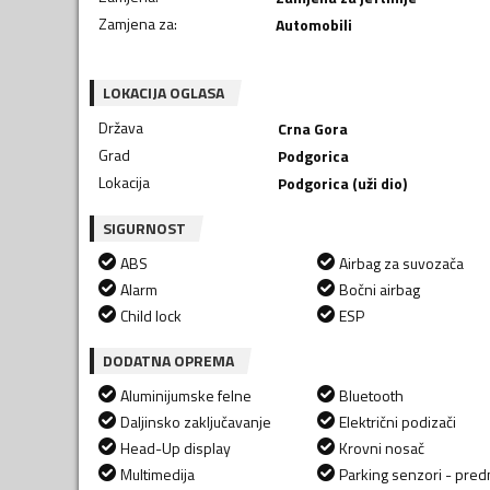
Zamjena za
:
Automobili
LOKACIJA OGLASA
Država
Crna Gora
Grad
Podgorica
Lokacija
Podgorica (uži dio)
SIGURNOST
ABS
Airbag za suvozača
Alarm
Bočni airbag
Child lock
ESP
DODATNA OPREMA
Aluminijumske felne
Bluetooth
Daljinsko zaključavanje
Električni podizači
Head-Up display
Krovni nosač
Multimedija
Parking senzori - predn