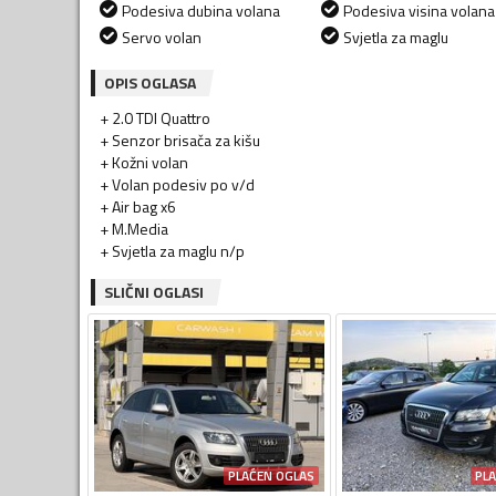
Podesiva dubina volana
Podesiva visina volana
Servo volan
Svjetla za maglu
OPIS OGLASA
+ 2.0 TDI Quattro
+ Senzor brisača za kišu
+ Kožni volan
+ Volan podesiv po v/d
+ Air bag x6
+ M.Media
+ Svjetla za maglu n/p
SLIČNI OGLASI
PLAĆEN OGLAS
PL