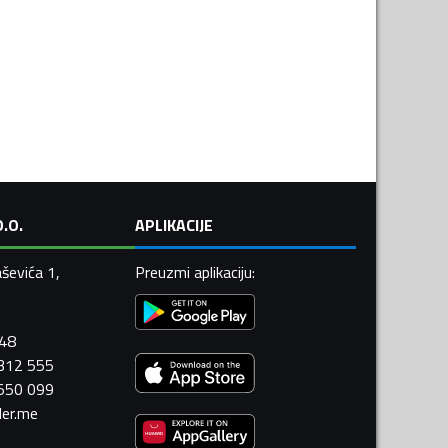
.O.
APLIKACIJE
ševića 1,
Preuzmi aplikaciju
:
448
 312 555
 550 099
ler.me