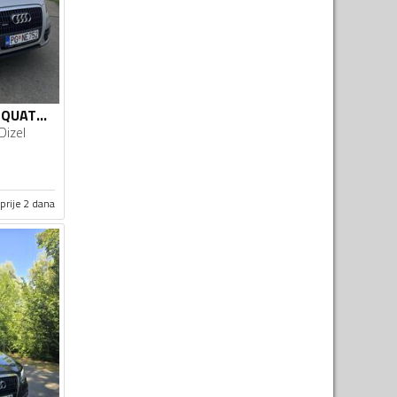
Audi - Q5 - 2.0 TDI QUATTRO 3 x S-line
Dizel
prije 2 dana