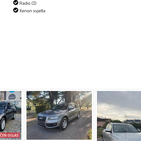
Radio CD
Xenon svjetla
AĆEN OGLAS