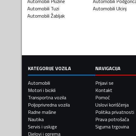
Automobili
Plužine
Automobili
Podgoric
Automobili
Tuzi
Automobili
Ulcinj
Automobili
Žabljak
KATEGORIJE VOZILA
NAVIGACIJA
Automobili
Prijavi se
Motori i bicikli
Kontakt
Transportna vozila
Pomoć
Poljoprivredna vozila
Uslovi korišćenja
Radne mašine
Politika privatnosti
Nautika
Prava potrošača
Servis i usluge
Sigurna trgovina
Djelovi i oprema