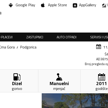
Google Play
Apple Store
AppGallery
 PLACEVI
ZASTUPNICI
AUTO OTPADI
SERVISI I U
Crna Gora
Podgorica
11
Ši
AD387
Broj pregleda o
Dizel
Manuelni
2011
gorivo
mjenjač
godište