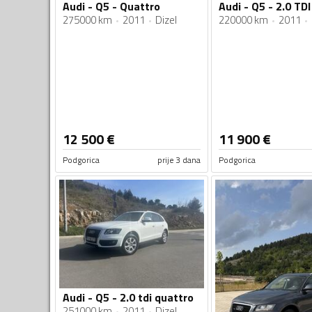
Audi - Q5 - Quattro
275000 km
2011
Dizel
220000 km
2011
12 500
€
11 900
€
Podgorica
prije 3 dana
Podgorica
Audi - Q5 - 2.0 tdi quattro
251000 km
2011
Dizel