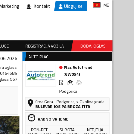
ME
Marketing
Kontakt
Uloguj se
SLUGE
REGISTRACIJA VOZILA
DODAJ OGLAS
AUTO PLAC
.06.2026
fra oglasa
:
Plac Autotrend
501646ME
(
GW054
)
glasa
:
567
Podgorica
Crna Gora
-
Podgorica
,
> Okolina grada
BULEVAR JOSIPA BROZA TITA
RADNO VRIJEME
PON-PET
SUBOTA
NEDJELJA