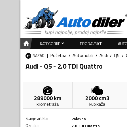
KATEGORIJE
PRODAVNICE
AUTO
Početna
Automobili
Audi
Q5
NAZAD
Audi - Q5 - 2.0 TDI Quattro
289000
km
2000
cm3
kilometraža
kubikaža
Stanje artikla
:
Polovno
Oznaka
:
2.0 TDI Quattro