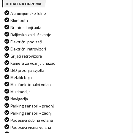
DODATNA OPREMA
Aluminijumske felne
Bluetooth
Branici u boji auta
Daljinsko zaključavanje
Električni podizači
Električni retrovizori
Grijači retrovizora
Kamera za vožnju unazad
LED prednja svjetla
Metalik boja
Multifunkcionalni volan
Multimedija
Navigacija
Parking senzori - prednji
Parking senzori - zadnji
Podesiva dubina volana
Podesiva visina volana