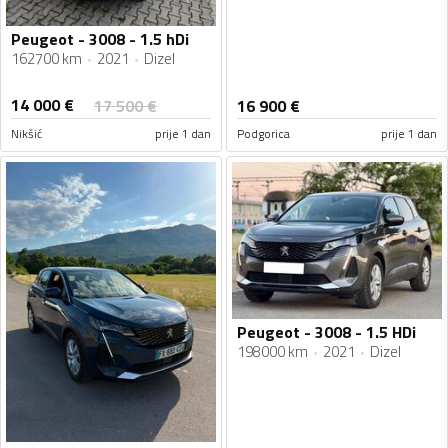
Peugeot - 3008 - 1.5 hDi
162700 km
2021
Dizel
14 000
€
17 500
€
16 900
€
Nikšić
prije 1 dan
Podgorica
prije 1 dan
Peugeot - 3008 - 1.5 HDi
198000 km
2021
Dizel