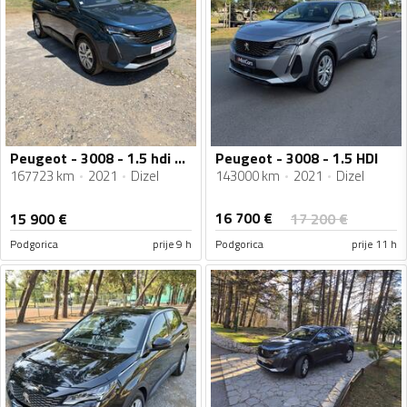
Peugeot - 3008 - 1.5 hdi Automatik
Peugeot - 3008 - 1.5 HDI
167723 km
2021
Dizel
143000 km
2021
Dizel
16 700
€
15 900
€
17 200
€
Podgorica
prije 9 h
Podgorica
prije 11 h