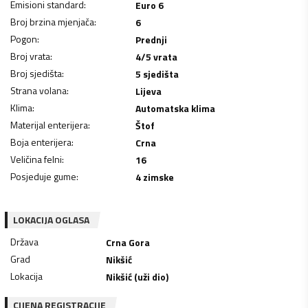
Emisioni standard
:
Euro 6
Broj brzina mjenjača
:
6
Pogon
:
Prednji
Broj vrata
:
4/5 vrata
Broj sjedišta
:
5 sjedišta
Strana volana
:
Lijeva
Klima
:
Automatska klima
Materijal enterijera
:
Štof
Boja enterijera
:
Crna
Veličina felni
:
16
Posjeduje gume
:
4 zimske
LOKACIJA OGLASA
Država
Crna Gora
Grad
Nikšić
Lokacija
Nikšić (uži dio)
CIJENA REGISTRACIJE