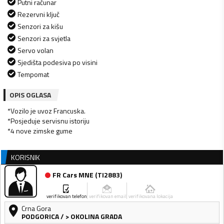
Putni računar
Rezervni ključ
Senzori za kišu
Senzori za svjetla
Servo volan
Sjedišta podesiva po visini
Tempomat
OPIS OGLASA
*Vozilo je uvoz Francuska.
*Posjeduje servisnu istoriju
*4 nove zimske gume
KORISNIK
FR Cars MNE
(
TI2883
)
verifikovan telefon
verifikovan email
verifikovana lokacija
Crna Gora
PODGORICA
/
> OKOLINA GRADA