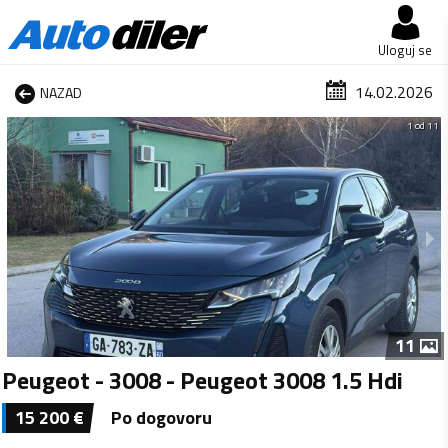
Uloguj se
14.02.2026
NAZAD
1 od 11
11
Peugeot - 3008 - Peugeot 3008 1.5 Hdi
15 200
€
Po dogovoru