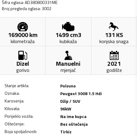
Šifra oglasa
:
AD380800331ME
Broj pregleda oglasa
:
3002
169000
km
1499
cm3
131
KS
kilometraža
kubikaža
konjska snaga
Dizel
Manuelni
2021
gorivo
mjenjač
godište
Stanje artikla
:
Polovno
Oznaka
:
Peugeot 3008 1.5 Hdi
Karoserija
:
Džip / SUV
Kilovata
:
96
kW
Porijeklo vozila
:
Na ime kupca
Oštećenje
:
Bez oštećenja
Boja spoljašnosti
:
Tirkiz