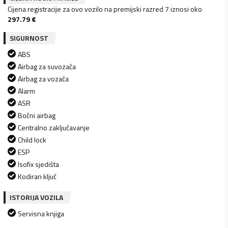
Cijena registracije za ovo vozilo na premijski razred 7 iznosi oko
297.79
€
SIGURNOST
ABS
Airbag za suvozača
Airbag za vozača
Alarm
ASR
Bočni airbag
Centralno zaključavanje
Child lock
ESP
Isofix sjedišta
Kodiran ključ
ISTORIJA VOZILA
Servisna knjiga