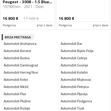
Peugeot - 3008 - 1.5 BlueHDI
157900 km
2021
Dizel
16 800
€
17 400
€
16 800
€
Podgorica
prije 2 dana
Podgorica
prije 4 dana
BRZA PRETRAGA
Automobili
Andrijevica
Automobili
Bar
Automobili
Berane
Automobili
Bijelo Polje
Automobili
Budva
Automobili
Cetinje
Automobili
Danilovgrad
Automobili
Gusinje
Automobili
Herceg Novi
Automobili
Kolašin
Automobili
Kotor
Automobili
Mojkovac
Automobili
Nikšić
Automobili
Petnjica
Automobili
Plav
Automobili
Pljevlja
Automobili
Plužine
Automobili
Podgorica
Automobili
Rožaje
Automobili
Tivat