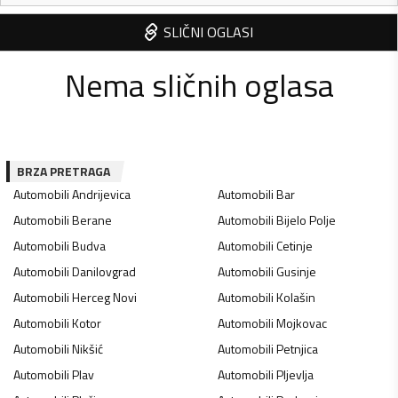
SLIČNI OGLASI
Nema sličnih oglasa
BRZA PRETRAGA
Automobili
Andrijevica
Automobili
Bar
Automobili
Berane
Automobili
Bijelo Polje
Automobili
Budva
Automobili
Cetinje
Automobili
Danilovgrad
Automobili
Gusinje
Automobili
Herceg Novi
Automobili
Kolašin
Automobili
Kotor
Automobili
Mojkovac
Automobili
Nikšić
Automobili
Petnjica
Automobili
Plav
Automobili
Pljevlja