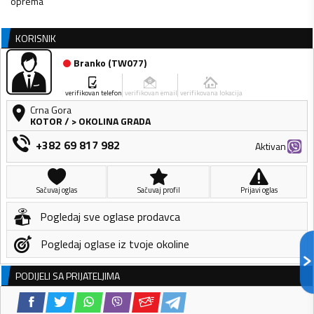
oprema
KORISNIK
Branko
(
TW077
)
verifikovan telefon
verifikovan email
verifikovana lokacija
Crna Gora
KOTOR
/
> OKOLINA GRADA
+382 69 817 982
Aktivan
Sačuvaj oglas
Sačuvaj profil
Prijavi oglas
Pogledaj sve oglase prodavca
Pogledaj oglase iz tvoje okoline
PODIJELI SA PRIJATELJIMA