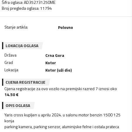
Šifra oglasa
:
AD352731250ME
Broj pregleda oglasa
:
11794
Stanje artikla
:
Polovno
LOKACIJA OGLASA
Država
Crna Gora
Grad
Kotor
Lokacija
Kotor (uži dio)
CIJENA REGISTRACIJE
Cijena registracije za ovo vozilo na premijski razred 7 iznosi oko
14.50
€
OPIS OGLASA
Yaris cross kupljen u aprilu 2024. u salonu motor benzin 1500 125
konja
parking kamera, parking senzor, aluminijske felne i ostala prateca