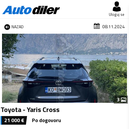
Uloguj se
08.11.2024
NAZAD
1 od 3
3
Toyota - Yaris Cross
21 000
€
Po dogovoru