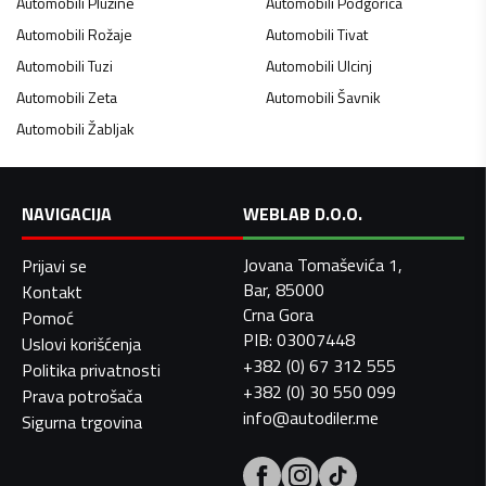
Automobili
Plužine
Automobili
Podgorica
Automobili
Rožaje
Automobili
Tivat
Automobili
Tuzi
Automobili
Ulcinj
Automobili
Zeta
Automobili
Šavnik
Automobili
Žabljak
NAVIGACIJA
WEBLAB D.O.O.
Jovana Tomaševića 1,
Prijavi se
Bar, 85000
Kontakt
Crna Gora
Pomoć
PIB: 03007448
Uslovi korišćenja
+382 (0) 67 312 555
Politika privatnosti
+382 (0) 30 550 099
Prava potrošača
info@autodiler.me
Sigurna trgovina