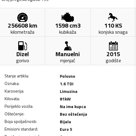
256608
km
1598
cm3
110
KS
kilometraža
kubikaža
konjska snaga
Dizel
Manuelni
2015
gorivo
mjenjač
godište
Stanje artikla
:
Polovno
Oznaka
:
1.6 TDI
Karoserija
:
Limuzina
Kilovata
:
81
kW
Porijeklo vozila
:
Na ime kupca
Oštećenje
:
Bez oštećenja
Boja spoljašnosti
:
Bijela
Emisioni standard
:
Euro 5