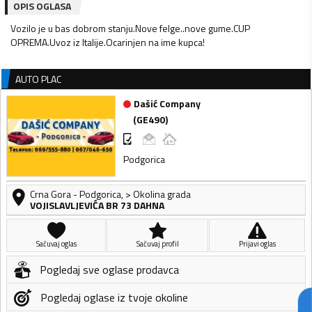
OPIS OGLASA
Vozilo je u bas dobrom stanju.Nove felge..nove gume.CUP
OPREMA.Uvoz iz Italije.Ocarinjen na ime kupca!
AUTO PLAC
Dašić Company
(
GE490
)
Podgorica
Crna Gora
-
Podgorica
,
> Okolina grada
VOJISLAVLJEVIĆA BR 73 DAHNA
Sačuvaj oglas
Sačuvaj profil
Prijavi oglas
Pogledaj sve oglase prodavca
Pogledaj oglase iz tvoje okoline