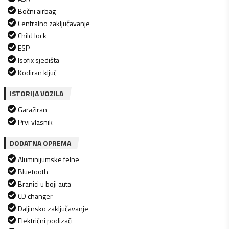
Bočni airbag
Centralno zaključavanje
Child lock
ESP
Isofix sjedišta
Kodiran ključ
ISTORIJA VOZILA
Garažiran
Prvi vlasnik
DODATNA OPREMA
Aluminijumske felne
Bluetooth
Branici u boji auta
CD changer
Daljinsko zaključavanje
Električni podizači