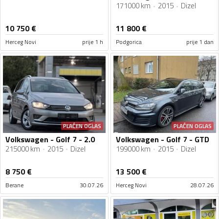
171000 km
2015
Dizel
10 750
€
11 800
€
Herceg Novi
prije 1 h
Podgorica
prije 1 dan
PLAĆEN OGLAS
PLAĆEN OGLAS
Volkswagen - Golf 7 - 2.0
Volkswagen - Golf 7 - GTD
215000 km
2015
Dizel
199000 km
2015
Dizel
8 750
€
13 500
€
Berane
30.07.26
Herceg Novi
28.07.26