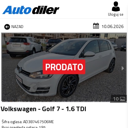
Uloguj se
10.06.2026
NAZAD
1 od 10
10
Volkswagen - Golf 7 - 1.6 TDI
Šifra oglasa
:
AD387467506ME
Broj pregleda oglasa
:
195