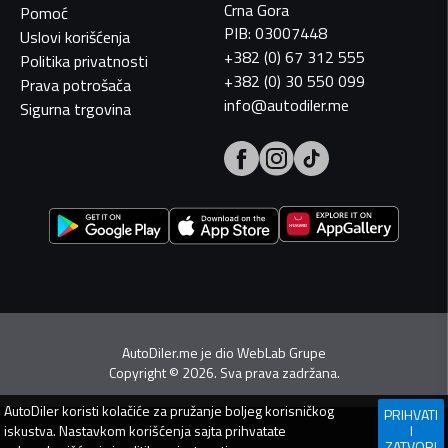
Crna Gora
Pomoć
PIB: 03007448
Uslovi korišćenja
+382 (0) 67 312 555
Politika privatnosti
+382 (0) 30 550 099
Prava potrošača
info@autodiler.me
Sigurna trgovina
AutoDiler.me je dio
WebLab Grupe
Copyright
©
2026. Sva prava zadržana.
AutoDiler
koristi kolačiće za pružanje boljeg korisničkog
PRIHVATI
iskustva. Nastavkom korišćenja sajta prihvatate
I
ZATVORI