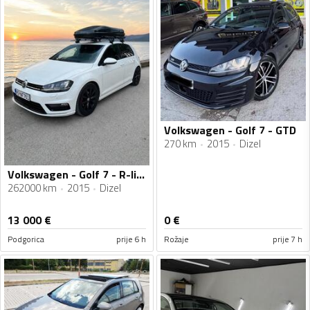
Volkswagen - Golf 7 - GTD
270 km
2015
Dizel
Volkswagen - Golf 7 - R-line 2.0
262000 km
2015
Dizel
13 000
€
0
€
Podgorica
prije 6 h
Rožaje
prije 7 h