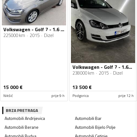
Volkswagen - Golf 7 - 1.6 TDI EXCLUSIVE DSG
225000 km
2015
Dizel
Volkswagen - Golf 7 - 1.6TDI BlueMotion
238000 km
2015
Dizel
15 000
€
13 500
€
Nikšić
prije 9 h
Podgorica
prije 12 h
BRZA PRETRAGA
Automobili
Andrijevica
Automobili
Bar
Automobili
Berane
Automobili
Bijelo Polje
Automobili
Budva
Automobili
Cetinje