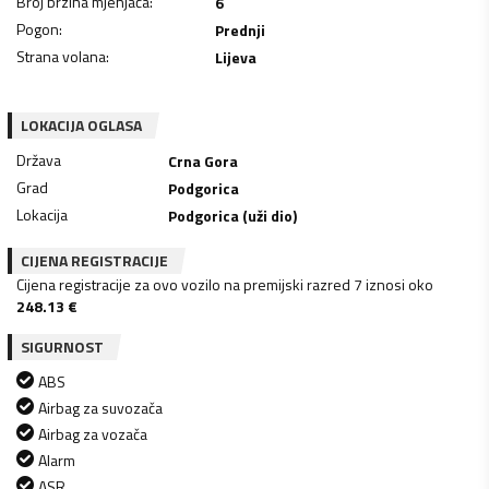
Broj brzina mjenjača
:
6
Pogon
:
Prednji
Strana volana
:
Lijeva
LOKACIJA OGLASA
Država
Crna Gora
Grad
Podgorica
Lokacija
Podgorica (uži dio)
CIJENA REGISTRACIJE
Cijena registracije za ovo vozilo na premijski razred 7 iznosi oko
248.13
€
SIGURNOST
ABS
Airbag za suvozača
Airbag za vozača
Alarm
ASR