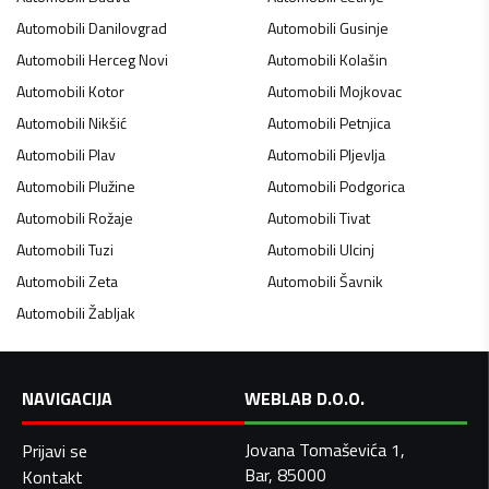
Automobili
Danilovgrad
Automobili
Gusinje
Automobili
Herceg Novi
Automobili
Kolašin
Automobili
Kotor
Automobili
Mojkovac
Automobili
Nikšić
Automobili
Petnjica
Automobili
Plav
Automobili
Pljevlja
Automobili
Plužine
Automobili
Podgorica
Automobili
Rožaje
Automobili
Tivat
Automobili
Tuzi
Automobili
Ulcinj
Automobili
Zeta
Automobili
Šavnik
Automobili
Žabljak
NAVIGACIJA
WEBLAB D.O.O.
Jovana Tomaševića 1,
Prijavi se
Bar, 85000
Kontakt