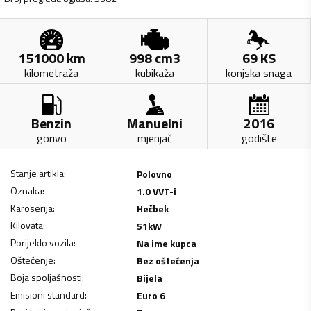
151000
km
998
cm3
69
KS
kilometraža
kubikaža
konjska snaga
Benzin
Manuelni
2016
gorivo
mjenjač
godište
Stanje artikla
:
Polovno
Oznaka
:
1.0 VVT-i
Karoserija
:
Hečbek
Kilovata
:
51
kW
Porijeklo vozila
:
Na ime kupca
Oštećenje
:
Bez oštećenja
Boja spoljašnosti
:
Bijela
Emisioni standard
:
Euro 6