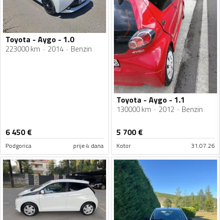
Toyota - Aygo - 1.0
223000 km
2014
Benzin
Toyota - Aygo - 1.1
130000 km
2012
Benzin
6 450
€
5 700
€
Podgorica
prije 4 dana
Kotor
31.07.26