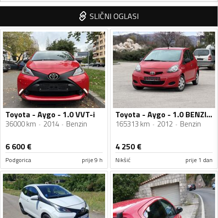
SLIČNI OGLASI
Toyota - Aygo - 1.0 VVT-i
Toyota - Aygo - 1.0 BENZIN ODRADJEN SERVIS GUME NOVE MICHELIN
36000 km
2014
Benzin
165313 km
2012
Benzin
6 600
€
4 250
€
Podgorica
prije 9 h
Nikšić
prije 1 dan