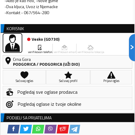
-Auto je kao nov, -Nove gume
-Dva kljuca, Uvoz iz Njemacke
-Kontakt - 067/564-280
KORISNIK
Vesko
(
GD730
)
verifikovan telefon
verifikovan email
verifikovana lokacija
Crna Gora
PODGORICA
/
PODGORICA (UŽI DIO)
Sačuvaj oglas
Sačuvaj profil
Prijavi oglas
Pogledaj sve oglase prodavca
Pogledaj oglase iz tvoje okoline
PODIJELI SA PRIJATELJIMA