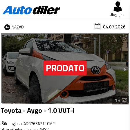
Uloguj se
04.07.2026
NAZAD
1 od 13
13
Toyota - Aygo - 1.0 VVT-i
Šifra oglasa
:
AD376662110ME
Broj pregleda oglasa
:
5382