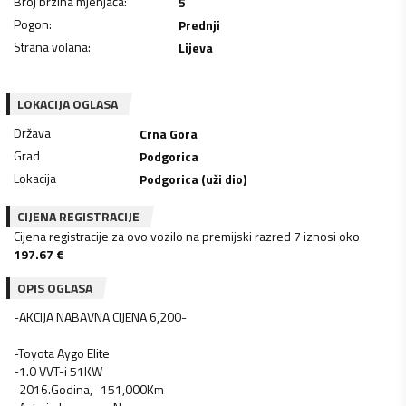
Broj brzina mjenjača
:
5
Pogon
:
Prednji
Strana volana
:
Lijeva
LOKACIJA OGLASA
Država
Crna Gora
Grad
Podgorica
Lokacija
Podgorica (uži dio)
CIJENA REGISTRACIJE
Cijena registracije za ovo vozilo na premijski razred 7 iznosi oko
197.67
€
OPIS OGLASA
-AKCIJA NABAVNA CIJENA 6,200-
-Toyota Aygo Elite
-1.0 VVT-i 51KW
-2016.Godina, -151,000Km