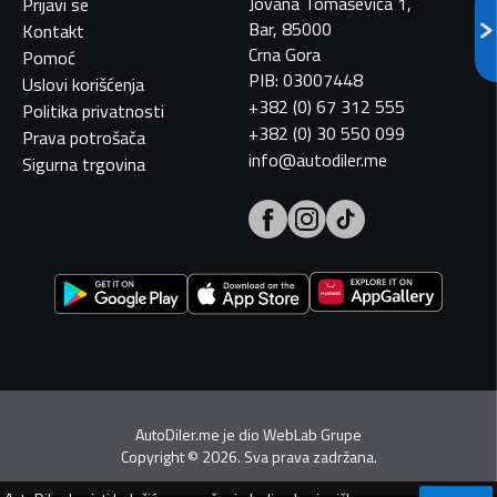
Jovana Tomaševića 1,
Prijavi se
Bar, 85000
Kontakt
Crna Gora
Pomoć
PIB: 03007448
Uslovi korišćenja
+382 (0) 67 312 555
Politika privatnosti
+382 (0) 30 550 099
Prava potrošača
info@autodiler.me
Sigurna trgovina
AutoDiler.me je dio
WebLab Grupe
Copyright
©
2026. Sva prava zadržana.