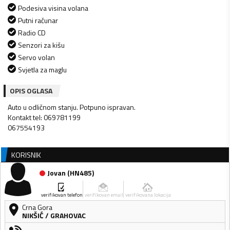
Podesiva visina volana
Putni računar
Radio CD
Senzori za kišu
Servo volan
Svjetla za maglu
OPIS OGLASA
Auto u odličnom stanju. Potpuno ispravan.
Kontakt tel: 069781199
067554193
KORISNIK
Jovan
(
HN485
)
verifikovan telefon
verifikovan email
verifikovana lokacija
Crna Gora
NIKŠIĆ
/
GRAHOVAC