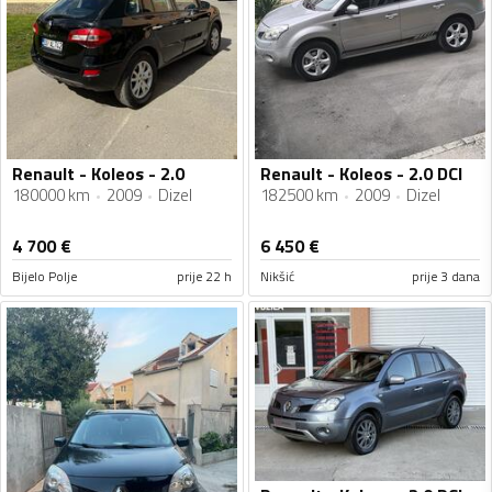
Renault - Koleos - 2.0
Renault - Koleos - 2.0 DCI
180000 km
2009
Dizel
182500 km
2009
Dizel
4 700
€
6 450
€
Bijelo Polje
prije 22 h
Nikšić
prije 3 dana