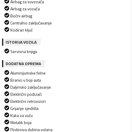
Airbag za suvozača
Airbag za vozača
Bočni airbag
Centralno zaključavanje
Kodiran ključ
ISTORIJA VOZILA
Servisna knjiga
DODATNA OPREMA
Aluminijumske felne
Branici u boji auta
Daljinsko zaključavanje
Električni podizači
Električni retrovizori
Grijanje sjedišta
Kuka za vuču
Metalik boja
Podesiva dubina volana