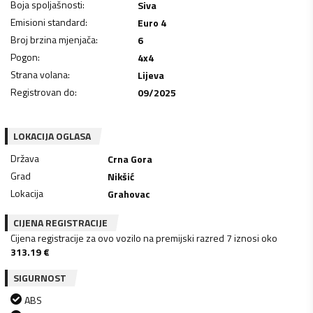
Boja spoljašnosti
:
Siva
Emisioni standard
:
Euro 4
Broj brzina mjenjača
:
6
Pogon
:
4x4
Strana volana
:
Lijeva
Registrovan do
:
09/2025
LOKACIJA OGLASA
Država
Crna Gora
Grad
Nikšić
Lokacija
Grahovac
CIJENA REGISTRACIJE
Cijena registracije za ovo vozilo na premijski razred 7 iznosi oko
313.19
€
SIGURNOST
ABS