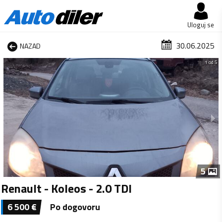
Uloguj se
30.06.2025
NAZAD
1 od 5
5
Renault - Koleos - 2.0 TDI
6 500
€
Po dogovoru