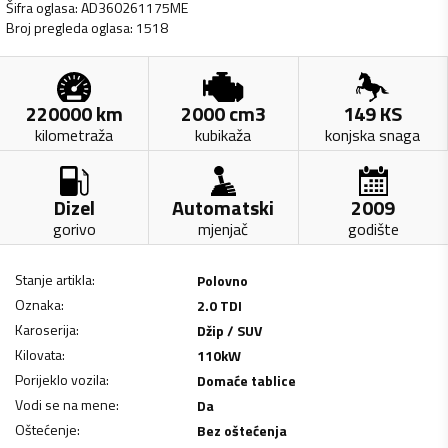
Šifra oglasa
:
AD360261175ME
Broj pregleda oglasa
:
1518
220000
km
2000
cm3
149
KS
kilometraža
kubikaža
konjska snaga
Dizel
Automatski
2009
gorivo
mjenjač
godište
Stanje artikla
:
Polovno
Oznaka
:
2.0 TDI
Karoserija
:
Džip / SUV
Kilovata
:
110
kW
Porijeklo vozila
:
Domaće tablice
Vodi se na mene
:
Da
Oštećenje
:
Bez oštećenja