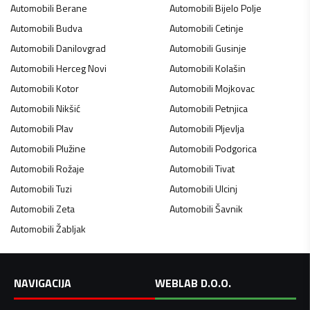
Automobili
Berane
Automobili
Bijelo Polje
Automobili
Budva
Automobili
Cetinje
Automobili
Danilovgrad
Automobili
Gusinje
Automobili
Herceg Novi
Automobili
Kolašin
Automobili
Kotor
Automobili
Mojkovac
Automobili
Nikšić
Automobili
Petnjica
Automobili
Plav
Automobili
Pljevlja
Automobili
Plužine
Automobili
Podgorica
Automobili
Rožaje
Automobili
Tivat
Automobili
Tuzi
Automobili
Ulcinj
Automobili
Zeta
Automobili
Šavnik
Automobili
Žabljak
NAVIGACIJA
WEBLAB D.O.O.