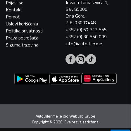
Jovana Tomaševića 1,
Prijavi se
Bar, 85000
Kontakt
Crna Gora
Pomoć
PIB: 03007448
Uslovi korišćenja
+382 (0) 67 312 555
Politika privatnosti
+382 (0) 30 550 099
Prava potrošača
info@autodiler.me
Sigurna trgovina
AutoDiler.me je dio
WebLab Grupe
Copyright
©
2026. Sva prava zadržana.