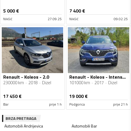
5 000
€
7 400
€
Nikšić
27.09.25
Nikšić
09.02.25
Renault - Koleos - 2.0
Renault - Koleos - Intense Energy 175 dci 4x4 decembar /2017
230000 km
2018
Dizel
101000 km
2017
Dizel
17 450
€
19 000
€
Bar
prije 1 h
Podgorica
prije 21 h
BRZA PRETRAGA
Automobili
Andrijevica
Automobili
Bar