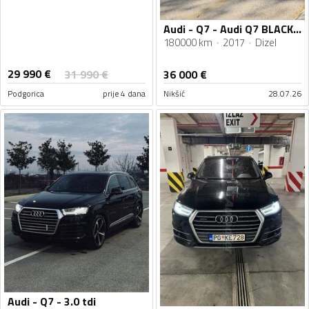
Audi - Q7 - Audi Q7 BLACK EDITION S LINE
180000 km
2017
Dizel
29 990
€
31 990
€
36 000
€
Podgorica
prije 4 dana
Nikšić
28.07.26
Audi - Q7 - 3.0 tdi