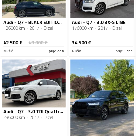
Audi - Q7 - BLACK EDITION - 3X S LINE
Audi - Q7 - 3.0 3X-S LINE
126000 km
2017
Dizel
176000 km
2017
Dizel
42 500
€
48 000
€
34 500
€
Nikšić
prije 22 h
Nikšić
prije 1 dan
Audi - Q7 - 3.0 TDI Quattro Tiptronic 3x S-Line LINE VIRTUAL COCKPIT
236000 km
2017
Dizel