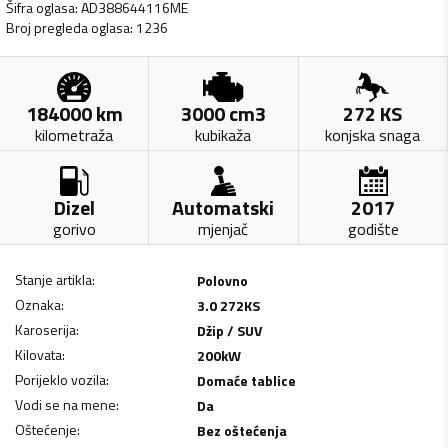
Šifra oglasa
:
AD388644116ME
Broj pregleda oglasa
:
1236
184000
km
3000
cm3
272
KS
kilometraža
kubikaža
konjska snaga
Dizel
Automatski
2017
gorivo
mjenjač
godište
Stanje artikla
:
Polovno
Oznaka
:
3.0 272KS
Karoserija
:
Džip / SUV
Kilovata
:
200
kW
Porijeklo vozila
:
Domaće tablice
Vodi se na mene
:
Da
Oštećenje
:
Bez oštećenja