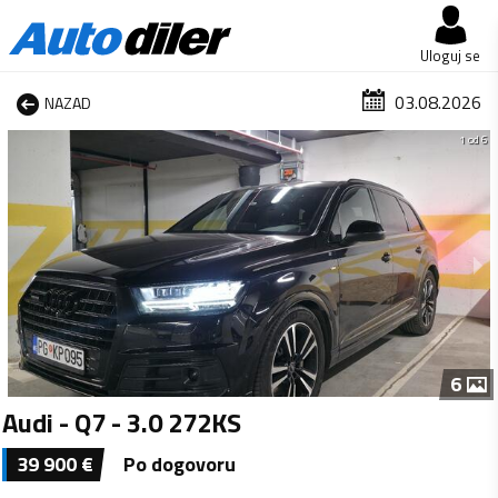
Uloguj se
03.08.2026
NAZAD
1 od 6
6
Audi - Q7 - 3.0 272KS
39 900
€
Po dogovoru