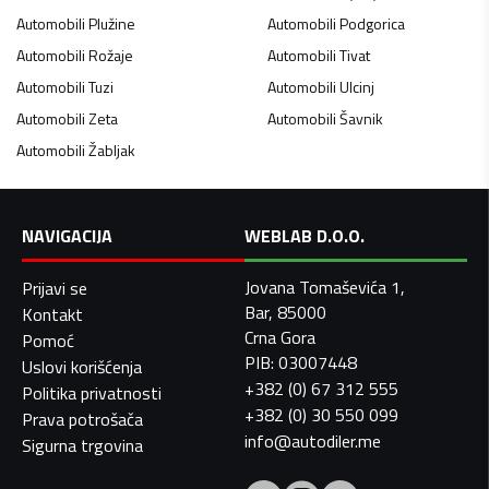
Automobili
Plužine
Automobili
Podgorica
Automobili
Rožaje
Automobili
Tivat
Automobili
Tuzi
Automobili
Ulcinj
Automobili
Zeta
Automobili
Šavnik
Automobili
Žabljak
NAVIGACIJA
WEBLAB D.O.O.
Jovana Tomaševića 1,
Prijavi se
Bar, 85000
Kontakt
Crna Gora
Pomoć
PIB: 03007448
Uslovi korišćenja
+382 (0) 67 312 555
Politika privatnosti
+382 (0) 30 550 099
Prava potrošača
info@autodiler.me
Sigurna trgovina