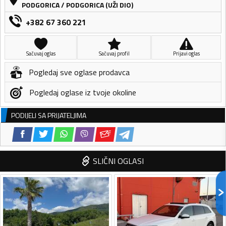
PODGORICA
/
PODGORICA (UŽI DIO)
+382 67 360 221
Sačuvaj oglas
Sačuvaj profil
Prijavi oglas
Pogledaj sve oglase prodavca
Pogledaj oglase iz tvoje okoline
PODIJELI SA PRIJATELJIMA
SLIČNI OGLASI