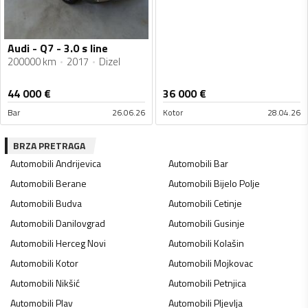
Audi - Q7 - 3.0 s line
200000 km
2017
Dizel
44 000
€
36 000
€
Bar
26.06.26
Kotor
28.04.26
BRZA PRETRAGA
Automobili
Andrijevica
Automobili
Bar
Automobili
Berane
Automobili
Bijelo Polje
Automobili
Budva
Automobili
Cetinje
Automobili
Danilovgrad
Automobili
Gusinje
Automobili
Herceg Novi
Automobili
Kolašin
Automobili
Kotor
Automobili
Mojkovac
Automobili
Nikšić
Automobili
Petnjica
Automobili
Plav
Automobili
Pljevlja