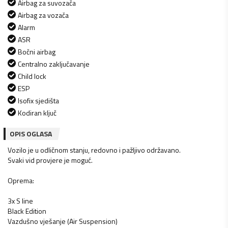
Airbag za suvozača
Airbag za vozača
Alarm
ASR
Bočni airbag
Centralno zaključavanje
Child lock
ESP
Isofix sjedišta
Kodiran ključ
OPIS OGLASA
Vozilo je u odličnom stanju, redovno i pažljivo održavano.
Svaki vid provjere je moguć.
Oprema:
3x S line
Black Edition
Vazdušno vješanje (Air Suspension)