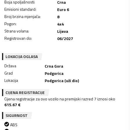
Boja spoljašnosti
:
Crna
Emisioni standard
:
Euro 6
Broj brzina mjenjača
:
8
Pogon
:
4x4
Strana volana
:
Lijeva
Registrovan do
:
06/2027
LOKACIJA OGLASA
Država
Crna Gora
Grad
Podgorica
Lokacija
Podgorica (uži dio)
CIJENA REGISTRACIJE
Cijena registracije za ovo vozilo na premijski razred 7 iznosi oko
615.67
€
SIGURNOST
ABS