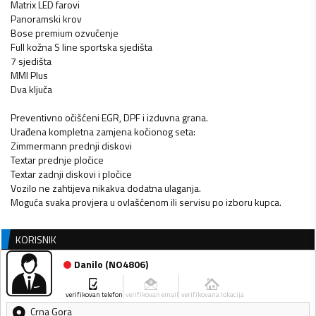
Matrix LED farovi
Panoramski krov
Bose premium ozvučenje
Full kožna S line sportska sjedišta
7 sjedišta
MMI Plus
Dva ključa
Preventivno očišćeni EGR, DPF i izduvna grana.
Urađena kompletna zamjena kočionog seta:
Zimmermann prednji diskovi
Textar prednje pločice
Textar zadnji diskovi i pločice
Vozilo ne zahtijeva nikakva dodatna ulaganja.
Moguća svaka provjera u ovlašćenom ili servisu po izboru kupca.
KORISNIK
Danilo
(
NO4806
)
verifikovan telefon
verifikovan email
verifikovana lokacija
Crna Gora