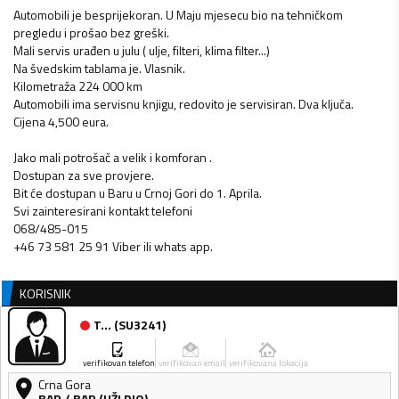
Automobili je besprijekoran. U Maju mjesecu bio na tehničkom
pregledu i prošao bez greški.
Mali servis urađen u julu ( ulje, filteri, klima filter...)
Na švedskim tablama je. Vlasnik.
Kilometraža 224 000 km
Automobili ima servisnu knjigu, redovito je servisiran. Dva ključa.
Cijena 4,500 eura.
Jako mali potrošač a velik i komforan .
Dostupan za sve provjere.
Bit će dostupan u Baru u Crnoj Gori do 1. Aprila.
Svi zainteresirani kontakt telefoni
068/485-015
+46 73 581 25 91 Viber ili whats app.
KORISNIK
T...
(
SU3241
)
verifikovan telefon
verifikovan email
verifikovana lokacija
Crna Gora
BAR
/
BAR (UŽI DIO)