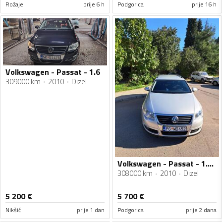
Rožaje
prije 6 h
Podgorica
prije 16 h
Volkswagen - Passat - 1.6
309000 km
2010
Dizel
Volkswagen - Passat - 1.6 TDI blue line
308000 km
2010
Dizel
5 200
€
5 700
€
Nikšić
prije 1 dan
Podgorica
prije 2 dana