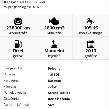
Šifra oglasa
:
AD335165267ME
Broj pregleda oglasa
:
6167
238000
km
1600
cm3
105
KS
kilometraža
kubikaža
konjska snaga
Dizel
Manuelni
2010
gorivo
mjenjač
godište
Stanje artikla
:
Polovno
Oznaka
:
1,6 TDI
Karoserija
:
Karavan
Kilovata
:
77
kW
Porijeklo vozila
:
Strane tablice
Oštećenje
:
Bez oštećenja
Boja spoljašnosti
:
Siva