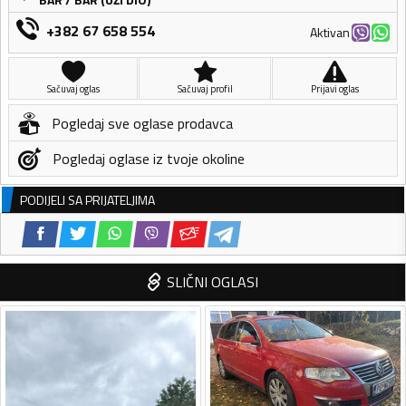
+382 67 658 554
Aktivan
Sačuvaj oglas
Sačuvaj profil
Prijavi oglas
Pogledaj sve oglase prodavca
Pogledaj oglase iz tvoje okoline
PODIJELI SA PRIJATELJIMA
SLIČNI OGLASI