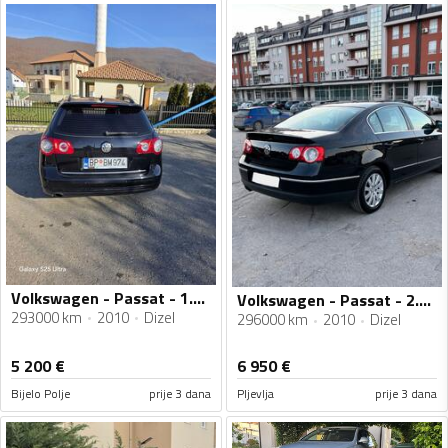
Volkswagen - Passat - 1.6 tdi
Volkswagen - Passat - 2.0 TDI
293000 km
2010
Dizel
296000 km
2010
Dizel
5 200
€
6 950
€
Bijelo Polje
prije 3 dana
Pljevlja
prije 3 dana