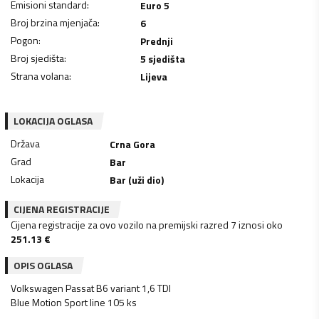
Emisioni standard
:
Euro 5
Broj brzina mjenjača
:
6
Pogon
:
Prednji
Broj sjedišta
:
5 sjedišta
Strana volana
:
Lijeva
LOKACIJA OGLASA
Država
Crna Gora
Grad
Bar
Lokacija
Bar (uži dio)
CIJENA REGISTRACIJE
Cijena registracije za ovo vozilo na premijski razred 7 iznosi oko
251.13
€
OPIS OGLASA
Volkswagen Passat B6 variant 1,6 TDI
Blue Motion Sport line 105 ks