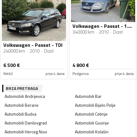
Volkswagen - Passat - 1.6 TDI
340000 km
2010
Dizel
Volkswagen - Passat - TDI
240000 km
2010
Dizel
6 500
€
4 800
€
Nikšić
prije 4 dana
Podgorica
prije 4 dana
BRZA PRETRAGA
Automobili
Andrijevica
Automobili
Bar
Automobili
Berane
Automobili
Bijelo Polje
Automobili
Budva
Automobili
Cetinje
Automobili
Danilovgrad
Automobili
Gusinje
Automobili
Herceg Novi
Automobili
Kolašin