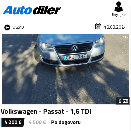
Uloguj se
18.03.2024
NAZAD
1 od 6
6
Volkswagen - Passat - 1,6 TDI
4 200
€
4 500
€
Po dogovoru