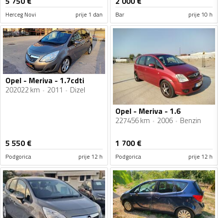
5 750
€
2 000
€
Herceg Novi
prije 1 dan
Bar
prije 10 h
Opel - Meriva - 1.7cdti
202022 km
2011
Dizel
Opel - Meriva - 1.6
227456 km
2006
Benzin
5 550
€
1 700
€
Podgorica
prije 12 h
Podgorica
prije 12 h