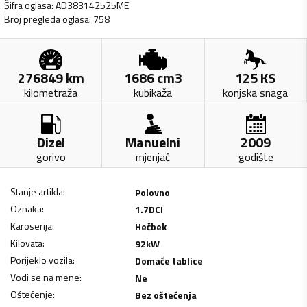
Šifra oglasa
:
AD383142525ME
Broj pregleda oglasa
:
758
276849
km
1686
cm3
125
KS
kilometraža
kubikaža
konjska snaga
Dizel
Manuelni
2009
gorivo
mjenjač
godište
Stanje artikla
:
Polovno
Oznaka
:
1.7DCI
Karoserija
:
Hečbek
Kilovata
:
92
kW
Porijeklo vozila
:
Domaće tablice
Vodi se na mene
:
Ne
Oštećenje
:
Bez oštećenja