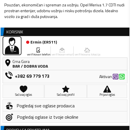
Pouzdan, ekonomičan i spreman za vožnju. Opel Meriva 1.7 CDTI nudi
prostran enterijer, udobnu vožnju i nisku potrošnju dizela. Idealno
vozilo za grad i duža putovanja.
KORISNIK
Ermin
(
ER511
)
verifikovan telefon
verifikovan email
verifikovana lokacija
Crna Gora
BAR
/
DOBRA VODA
+382 69 779 173
Aktivan
Sačuvaj oglas
Sačuvaj profil
Prijavi oglas
Pogledaj sve oglase prodavca
Pogledaj oglase iz tvoje okoline