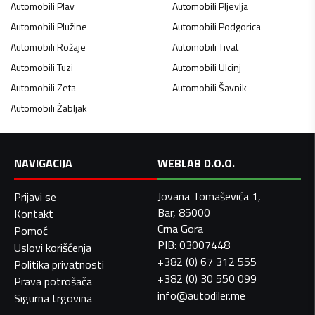
Automobili
Plav
Automobili
Pljevlja
Automobili
Plužine
Automobili
Podgorica
Automobili
Rožaje
Automobili
Tivat
Automobili
Tuzi
Automobili
Ulcinj
Automobili
Zeta
Automobili
Šavnik
Automobili
Žabljak
NAVIGACIJA
WEBLAB D.O.O.
Jovana Tomaševića 1,
Prijavi se
Bar, 85000
Kontakt
Crna Gora
Pomoć
PIB: 03007448
Uslovi korišćenja
+382 (0) 67 312 555
Politika privatnosti
+382 (0) 30 550 099
Prava potrošača
info@autodiler.me
Sigurna trgovina