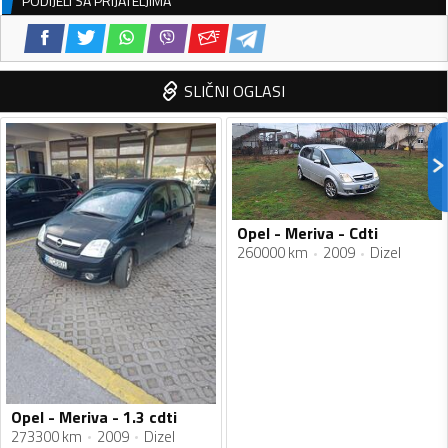
PODIJELI SA PRIJATELJIMA
SLIČNI OGLASI
Opel - Meriva - Cdti
260000 km
2009
Dizel
Opel - Meriva - 1.3 cdti
273300 km
2009
Dizel