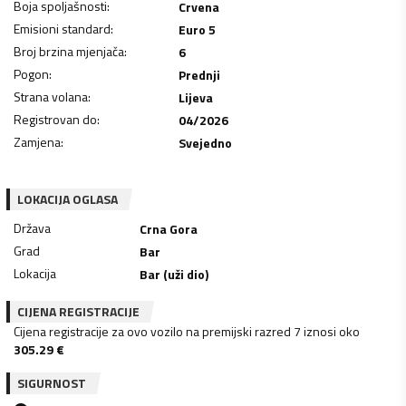
Boja spoljašnosti
:
Crvena
Emisioni standard
:
Euro 5
Broj brzina mjenjača
:
6
Pogon
:
Prednji
Strana volana
:
Lijeva
Registrovan do
:
04/2026
Zamjena
:
Svejedno
LOKACIJA OGLASA
Država
Crna Gora
Grad
Bar
Lokacija
Bar (uži dio)
CIJENA REGISTRACIJE
Cijena registracije za ovo vozilo na premijski razred 7 iznosi oko
305.29
€
SIGURNOST