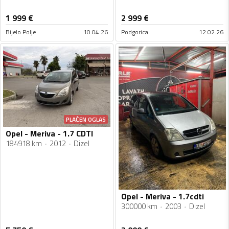
1 999
€
2 999
€
Bijelo Polje
10.04.26
Podgorica
12.02.26
PLAĆEN OGLAS
Opel - Meriva - 1.7 CDTI
184918 km
2012
Dizel
Opel - Meriva - 1.7cdti
300000 km
2003
Dizel