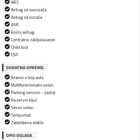
ABS
Airbag za suvozača
Airbag za vozača
ASR
Bočni airbag
Centralno zaključavanje
Child lock
ESP
DODATNA OPREMA
Branici u boji auta
Multifunkcionalni volan
Parking senzori - zadnji
Rezervni ključ
Servo volan
Tempomat
Zatamljena stakla
OPIS OGLASA