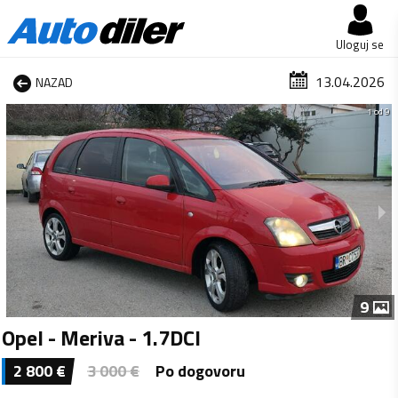
Uloguj se
13.04.2026
NAZAD
1 od 9
9
Opel - Meriva - 1.7DCI
2 800
€
3 000
€
Po dogovoru