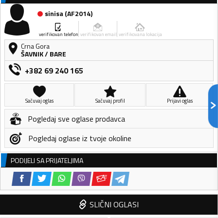
sinisa
(
AF2014
)
verifikovan telefon
verifikovan email
verifikovana lokacija
Crna Gora
ŠAVNIK
/
BARE
+382 69 240 165
Sačuvaj oglas
Sačuvaj profil
Prijavi oglas
Pogledaj sve oglase prodavca
Pogledaj oglase iz tvoje okoline
PODIJELI SA PRIJATELJIMA
SLIČNI OGLASI