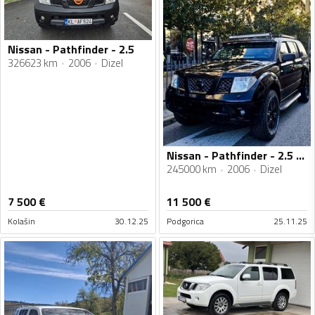
Nissan - Pathfinder - 2.5
326623 km
2006
Dizel
Nissan - Pathfinder - 2.5 126kw
245000 km
2006
Dizel
7 500
€
11 500
€
Kolašin
30.12.25
Podgorica
25.11.25