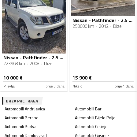
Nissan - Pathfinder - 2.5 DCI
250000 km
2012
Dizel
Nissan - Pathfinder - 2.5 dci
223968 km
2008
Dizel
10 000
€
15 900
€
Pljevlja
prije 3 dana
Nikšić
prije 4 dana
BRZA PRETRAGA
Automobili
Andrijevica
Automobili
Bar
Automobili
Berane
Automobili
Bijelo Polje
Automobili
Budva
Automobili
Cetinje
Automobili
Danilovgrad
Automobili
Gusinje