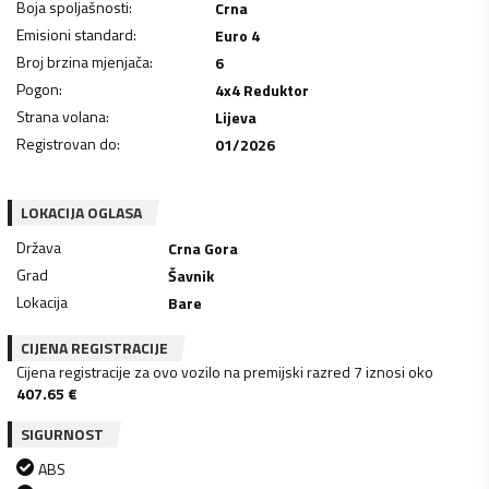
Boja spoljašnosti
:
Crna
Emisioni standard
:
Euro 4
Broj brzina mjenjača
:
6
Pogon
:
4x4 Reduktor
Strana volana
:
Lijeva
Registrovan do
:
01/2026
LOKACIJA OGLASA
Država
Crna Gora
Grad
Šavnik
Lokacija
Bare
CIJENA REGISTRACIJE
Cijena registracije za ovo vozilo na premijski razred 7 iznosi oko
407.65
€
SIGURNOST
ABS