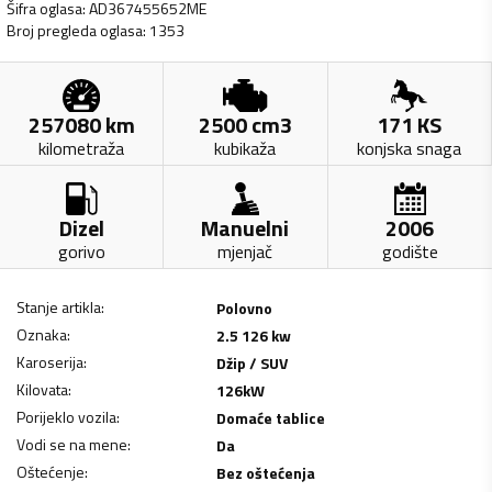
Šifra oglasa
:
AD367455652ME
Broj pregleda oglasa
:
1353
257080
km
2500
cm3
171
KS
kilometraža
kubikaža
konjska snaga
Dizel
Manuelni
2006
gorivo
mjenjač
godište
Stanje artikla
:
Polovno
Oznaka
:
2.5 126 kw
Karoserija
:
Džip / SUV
Kilovata
:
126
kW
Porijeklo vozila
:
Domaće tablice
Vodi se na mene
:
Da
Oštećenje
:
Bez oštećenja