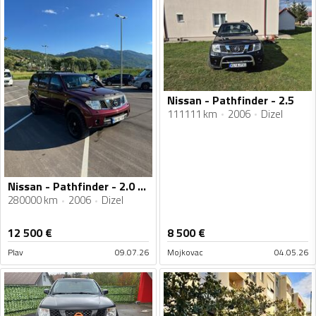
Nissan - Pathfinder - 2.5
111111 km
2006
Dizel
Nissan - Pathfinder - 2.0 126
280000 km
2006
Dizel
12 500
€
8 500
€
Plav
09.07.26
Mojkovac
04.05.26