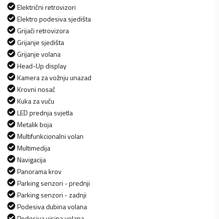
Električni retrovizori
Elektro podesiva sjedišta
Grijači retrovizora
Grijanje sjedišta
Grijanje volana
Head-Up display
Kamera za vožnju unazad
Krovni nosač
Kuka za vuču
LED prednja svjetla
Metalik boja
Multifunkcionalni volan
Multimedija
Navigacija
Panorama krov
Parking senzori - prednji
Parking senzori - zadnji
Podesiva dubina volana
Podesiva visina volana