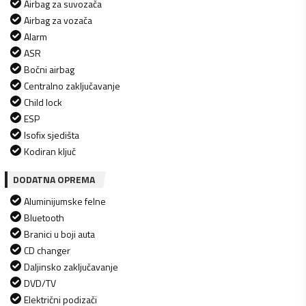
Airbag za suvozača
Airbag za vozača
Alarm
ASR
Bočni airbag
Centralno zaključavanje
Child lock
ESP
Isofix sjedišta
Kodiran ključ
DODATNA OPREMA
Aluminijumske felne
Bluetooth
Branici u boji auta
CD changer
Daljinsko zaključavanje
DVD/TV
Električni podizači