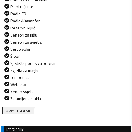
Putni računar
Radio CD
Radio/Kasetofon
Rezervni ključ
Senzori za kišu
Senzori za svjetla
Servo volan
Šiber
Sjedišta podesiva po visini
Svjetla za maglu
Tempomat
Webasto
Xenon svjetla
Zatamljena stakla
OPIS OGLASA
KORISNIK