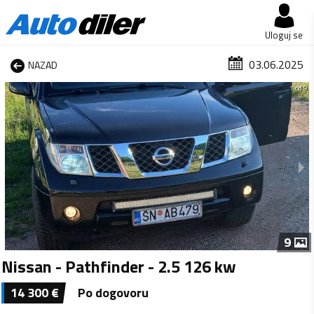
Uloguj se
03.06.2025
NAZAD
1 od 9
9
Nissan - Pathfinder - 2.5 126 kw
14 300
€
Po dogovoru