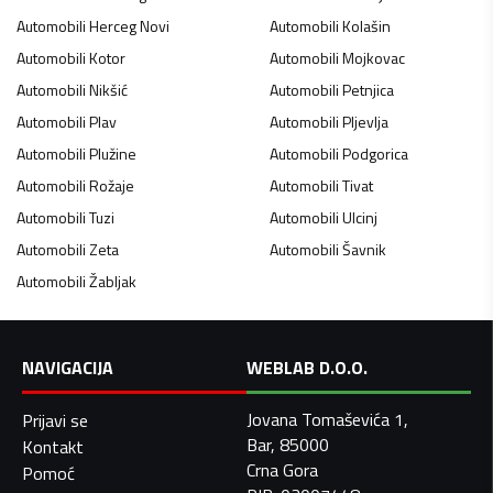
Automobili
Herceg Novi
Automobili
Kolašin
Automobili
Kotor
Automobili
Mojkovac
Automobili
Nikšić
Automobili
Petnjica
Automobili
Plav
Automobili
Pljevlja
Automobili
Plužine
Automobili
Podgorica
Automobili
Rožaje
Automobili
Tivat
Automobili
Tuzi
Automobili
Ulcinj
Automobili
Zeta
Automobili
Šavnik
Automobili
Žabljak
NAVIGACIJA
WEBLAB D.O.O.
Jovana Tomaševića 1,
Prijavi se
Bar, 85000
Kontakt
Crna Gora
Pomoć