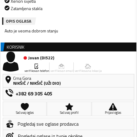
Xenon svjetla
Zatamljena stakla
OPIS OGLASA
Auto je veoma dobrom stanju
KORISNIK
Jovan
(
DI522
)
verifikovan telefon
verifikovan email
verifikovana lokacija
Crna Gora
NIKŠIĆ
/
NIKŠIĆ (UŽI DIO)
+382 69 305 405
Sačuvaj oglas
Sačuvaj profil
Prijavi oglas
Pogledaj sve oglase prodavca
Pogledaj oglase iz tvoje okoline