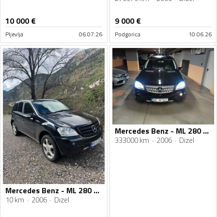
10 000
€
9 000
€
Pljevlja
06.07.26
Podgorica
10.06.26
Mercedes Benz - ML 280 - ML 280
333000 km
2006
Dizel
Mercedes Benz - ML 280 - ML 280cdi
10 km
2006
Dizel