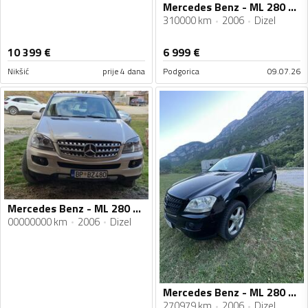
Mercedes Benz - ML 280 - 280 cdi
310000 km
2006
Dizel
10 399
€
6 999
€
Nikšić
prije 4 dana
Podgorica
09.07.26
Mercedes Benz - ML 280 - Ml
00000000 km
2006
Dizel
Mercedes Benz - ML 280 - 2.8
270979 km
2006
Dizel