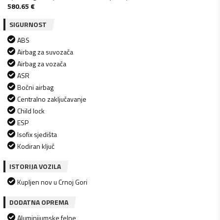
580.65
€
SIGURNOST
ABS
Airbag za suvozača
Airbag za vozača
ASR
Bočni airbag
Centralno zaključavanje
Child lock
ESP
Isofix sjedišta
Kodiran ključ
ISTORIJA VOZILA
Kupljen nov u Crnoj Gori
DODATNA OPREMA
Aluminijumske felne