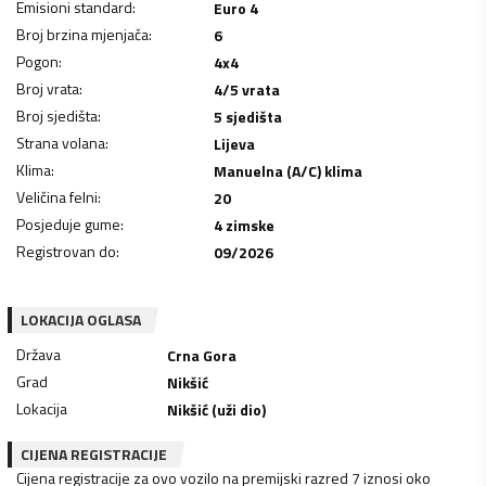
Emisioni standard
:
Euro 4
Broj brzina mjenjača
:
6
Pogon
:
4x4
Broj vrata
:
4/5 vrata
Broj sjedišta
:
5 sjedišta
Strana volana
:
Lijeva
Klima
:
Manuelna (A/C) klima
Veličina felni
:
20
Posjeduje gume
:
4 zimske
Registrovan do
:
09/2026
LOKACIJA OGLASA
Država
Crna Gora
Grad
Nikšić
Lokacija
Nikšić (uži dio)
CIJENA REGISTRACIJE
Cijena registracije za ovo vozilo na premijski razred 7 iznosi oko