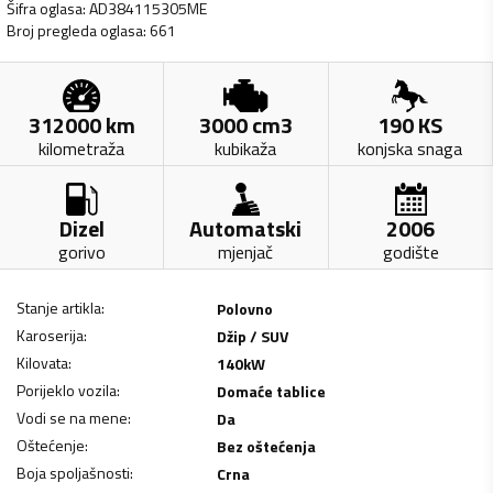
Šifra oglasa
:
AD384115305ME
Broj pregleda oglasa
:
661
312000
km
3000
cm3
190
KS
kilometraža
kubikaža
konjska snaga
Dizel
Automatski
2006
gorivo
mjenjač
godište
Stanje artikla
:
Polovno
Karoserija
:
Džip / SUV
Kilovata
:
140
kW
Porijeklo vozila
:
Domaće tablice
Vodi se na mene
:
Da
Oštećenje
:
Bez oštećenja
Boja spoljašnosti
:
Crna