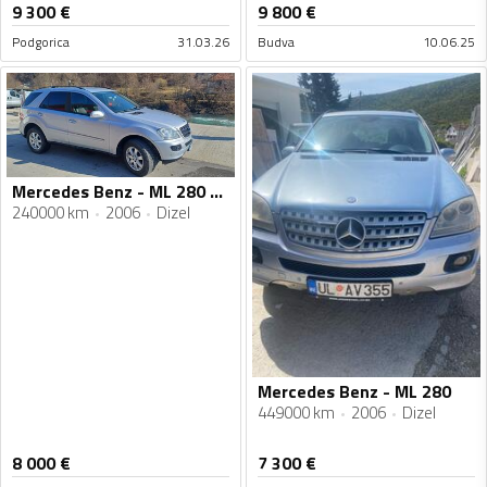
9 300
€
9 800
€
Podgorica
31.03.26
Budva
10.06.25
Mercedes Benz - ML 280 - 280
240000 km
2006
Dizel
Mercedes Benz - ML 280
449000 km
2006
Dizel
8 000
€
7 300
€