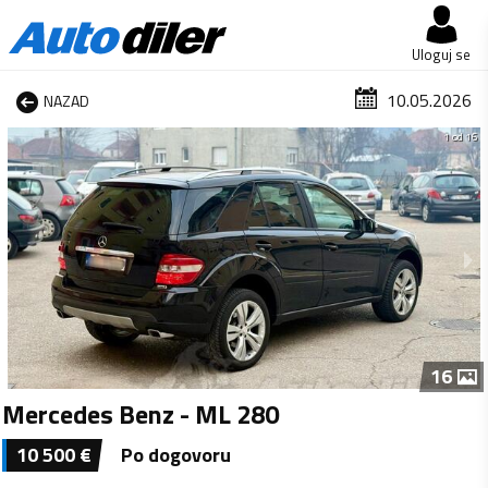
Uloguj se
10.05.2026
NAZAD
1 od 16
16
Mercedes Benz - ML 280
10 500
€
Po dogovoru