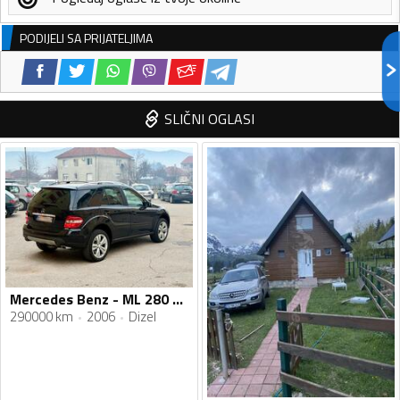
PODIJELI SA PRIJATELJIMA
SLIČNI OGLASI
Mercedes Benz - ML 280 - 3.0 cdi
290000 km
2006
Dizel