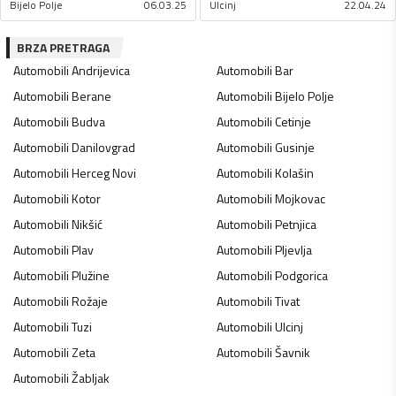
Bijelo Polje
06.03.25
Ulcinj
22.04.24
BRZA PRETRAGA
Automobili
Andrijevica
Automobili
Bar
Automobili
Berane
Automobili
Bijelo Polje
Automobili
Budva
Automobili
Cetinje
Automobili
Danilovgrad
Automobili
Gusinje
Automobili
Herceg Novi
Automobili
Kolašin
Automobili
Kotor
Automobili
Mojkovac
Automobili
Nikšić
Automobili
Petnjica
Automobili
Plav
Automobili
Pljevlja
Automobili
Plužine
Automobili
Podgorica
Automobili
Rožaje
Automobili
Tivat
Automobili
Tuzi
Automobili
Ulcinj
Automobili
Zeta
Automobili
Šavnik
Automobili
Žabljak