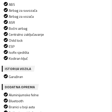
ABS
Airbag za suvozača
Airbag za vozača
ASR
Bočni airbag
Centralno zaključavanje
Child lock
ESP
Isofix sjedišta
Kodiran ključ
ISTORIJA VOZILA
Garažiran
DODATNA OPREMA
Aluminijumske felne
Bluetooth
Branici u boji auta