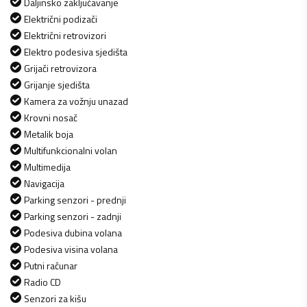
Daljinsko zaključavanje
Električni podizači
Električni retrovizori
Elektro podesiva sjedišta
Grijači retrovizora
Grijanje sjedišta
Kamera za vožnju unazad
Krovni nosač
Metalik boja
Multifunkcionalni volan
Multimedija
Navigacija
Parking senzori - prednji
Parking senzori - zadnji
Podesiva dubina volana
Podesiva visina volana
Putni računar
Radio CD
Senzori za kišu