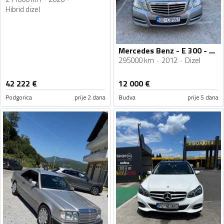
Hibrid dizel
Mercedes Benz - E 300 - CDI
295000 km
2012
Dizel
42 222
€
12 000
€
Podgorica
prije 2 dana
Budva
prije 5 dana