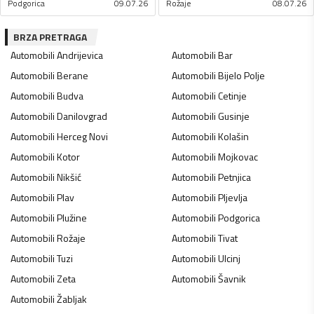
Podgorica
09.07.26
Rožaje
08.07.26
BRZA PRETRAGA
Automobili
Andrijevica
Automobili
Bar
Automobili
Berane
Automobili
Bijelo Polje
Automobili
Budva
Automobili
Cetinje
Automobili
Danilovgrad
Automobili
Gusinje
Automobili
Herceg Novi
Automobili
Kolašin
Automobili
Kotor
Automobili
Mojkovac
Automobili
Nikšić
Automobili
Petnjica
Automobili
Plav
Automobili
Pljevlja
Automobili
Plužine
Automobili
Podgorica
Automobili
Rožaje
Automobili
Tivat
Automobili
Tuzi
Automobili
Ulcinj
Automobili
Zeta
Automobili
Šavnik
Automobili
Žabljak