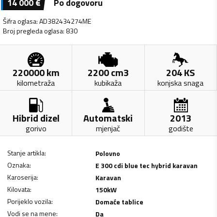
14 000
€
Po dogovoru
Šifra oglasa
:
AD382434274ME
Broj pregleda oglasa
:
830
220000
km
2200
cm3
204
KS
kilometraža
kubikaža
konjska snaga
Hibrid dizel
Automatski
2013
gorivo
mjenjač
godište
Stanje artikla
:
Polovno
Oznaka
:
E 300 cdi blue tec hybrid karavan
Karoserija
:
Karavan
Kilovata
:
150
kW
Porijeklo vozila
:
Domaće tablice
Vodi se na mene
:
Da