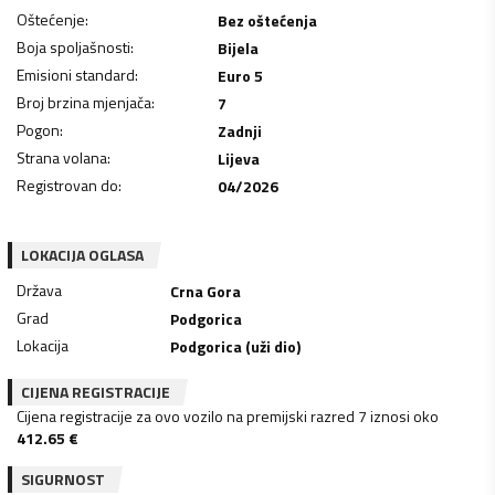
Oštećenje
:
Bez oštećenja
Boja spoljašnosti
:
Bijela
Emisioni standard
:
Euro 5
Broj brzina mjenjača
:
7
Pogon
:
Zadnji
Strana volana
:
Lijeva
Registrovan do
:
04/2026
LOKACIJA OGLASA
Država
Crna Gora
Grad
Podgorica
Lokacija
Podgorica (uži dio)
CIJENA REGISTRACIJE
Cijena registracije za ovo vozilo na premijski razred 7 iznosi oko
412.65
€
SIGURNOST