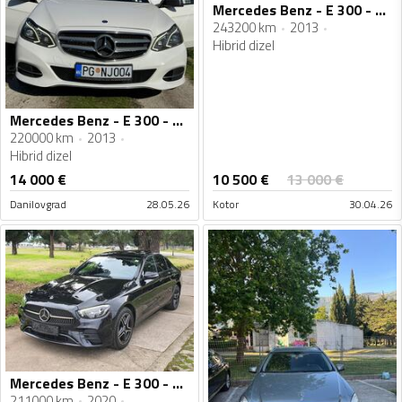
Mercedes Benz - E 300 - E 300 CDI
243200 km
2013
Hibrid dizel
Mercedes Benz - E 300 - E 300 cdi
220000 km
2013
Hibrid dizel
10 500
€
14 000
€
13 000
€
Danilovgrad
28.05.26
Kotor
30.04.26
Mercedes Benz - E 300 - E300de
211000 km
2020