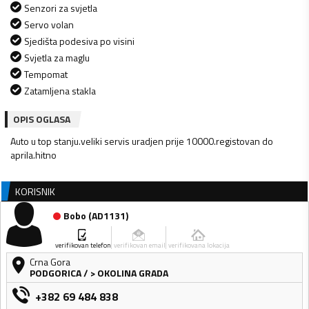
Senzori za svjetla
Servo volan
Sjedišta podesiva po visini
Svjetla za maglu
Tempomat
Zatamljena stakla
OPIS OGLASA
Auto u top stanju.veliki servis uradjen prije 10000.registovan do
aprila.hitno
KORISNIK
Bobo
(
AD1131
)
verifikovan telefon
verifikovan email
verifikovana lokacija
Crna Gora
PODGORICA
/
> OKOLINA GRADA
+382 69 484 838