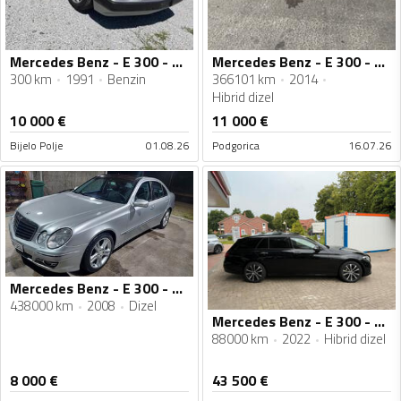
Mercedes Benz - E 300 - 300 CE 24
Mercedes Benz - E 300 - 2.2
300 km
1991
Benzin
366101 km
2014
Hibrid dizel
10 000
€
11 000
€
Bijelo Polje
01.08.26
Podgorica
16.07.26
Mercedes Benz - E 300 - 3.0
438000 km
2008
Dizel
Mercedes Benz - E 300 - 2.0
88000 km
2022
Hibrid dizel
8 000
€
43 500
€