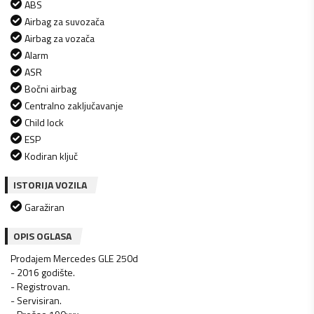
ABS
Airbag za suvozača
Airbag za vozača
Alarm
ASR
Bočni airbag
Centralno zaključavanje
Child lock
ESP
Kodiran ključ
ISTORIJA VOZILA
Garažiran
OPIS OGLASA
Prodajem Mercedes GLE 250d
- 2016 godište.
- Registrovan.
- Servisiran.