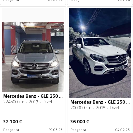
Mercedes Benz - GLE 250 - 2.2 CDI
224500 km
2017
Dizel
Mercedes Benz - GLE 250 - 4 Matic
200000 km
2018
Dizel
32 100
€
36 000
€
Podgorica
29.03.25
Podgorica
04.02.25