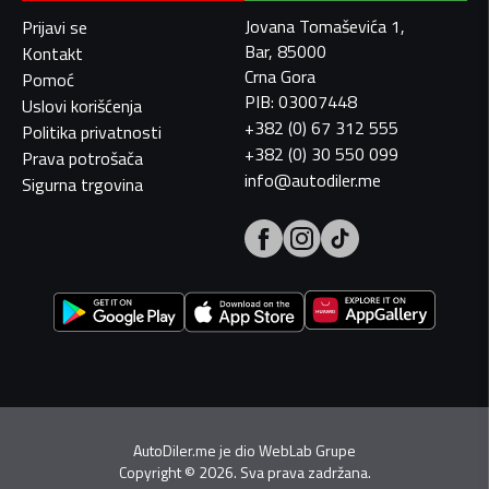
Jovana Tomaševića 1,
Prijavi se
Bar, 85000
Kontakt
Crna Gora
Pomoć
PIB: 03007448
Uslovi korišćenja
+382 (0) 67 312 555
Politika privatnosti
+382 (0) 30 550 099
Prava potrošača
info@autodiler.me
Sigurna trgovina
AutoDiler.me je dio
WebLab Grupe
Copyright
©
2026. Sva prava zadržana.