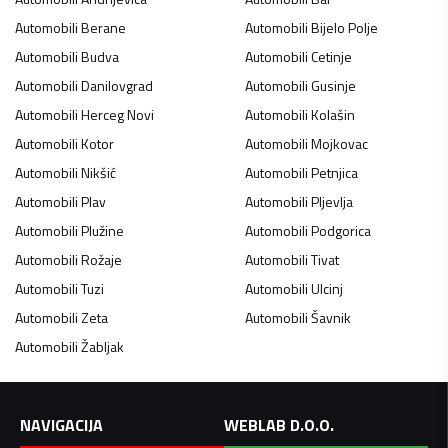
Automobili
Berane
Automobili
Bijelo Polje
Automobili
Budva
Automobili
Cetinje
Automobili
Danilovgrad
Automobili
Gusinje
Automobili
Herceg Novi
Automobili
Kolašin
Automobili
Kotor
Automobili
Mojkovac
Automobili
Nikšić
Automobili
Petnjica
Automobili
Plav
Automobili
Pljevlja
Automobili
Plužine
Automobili
Podgorica
Automobili
Rožaje
Automobili
Tivat
Automobili
Tuzi
Automobili
Ulcinj
Automobili
Zeta
Automobili
Šavnik
Automobili
Žabljak
NAVIGACIJA
WEBLAB D.O.O.