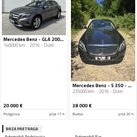
Mercedes Benz - GLA 200 - 2.2
140000 km
2016
Dizel
Mercedes Benz - S 350 - 350D
235000 km
2016
Dizel
20 000
€
38 000
€
Podgorica
prije 17 h
Budva
prije 20 h
BRZA PRETRAGA
Automobili
Andrijevica
Automobili
Bar