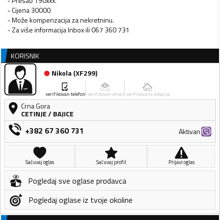
- Prešao 190xxx.
- Cijena 30000
- Može kompenzacija za nekretninu.
KORISNIK
Nikola
(
XF299
)
verifikovan telefon
verifikovan email
verifikovana lokacija
Crna Gora
CETINJE
/
BAJICE
+382 67 360 731
Aktivan
Sačuvaj oglas
Sačuvaj profil
Prijavi oglas
Pogledaj sve oglase prodavca
Pogledaj oglase iz tvoje okoline