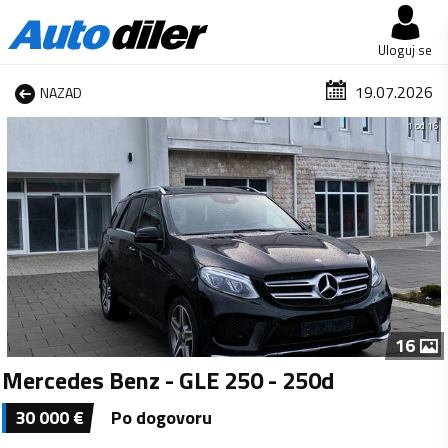
Uloguj se
19.07.2026
NAZAD
1 od 16
16
Mercedes Benz - GLE 250 - 250d
30 000
€
Po dogovoru