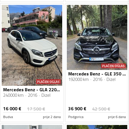
PLAĆEN OGLAS
Mercedes Benz - GLE 350 - Coupe 4 Matic
192000 km
2016
Dizel
PLAĆEN OGLAS
Mercedes Benz - GLA 220 - GLA 220D 4MATIC AMG
240000 km
2016
Dizel
16 000
€
36 900
€
17 500
€
42 500
€
Budva
prije 2 dana
Podgorica
prije 6 dana