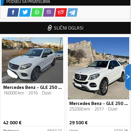
PODIJELI SA PRIJATELJIMA
SLIČNI OGLASI
Mercedes Benz - GLE 250 - 2.2
160000 km
2016
Dizel
Mercedes Benz - GLE 250 - GLE 250d
252000 km
2017
Dizel
42 000
€
29 500
€
Podgorica
03.02.22
Ulcinj
17.07.26