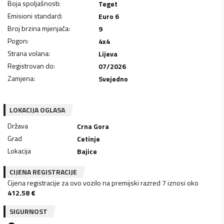
Boja spoljašnosti
:
Teget
Emisioni standard
:
Euro 6
Broj brzina mjenjača
:
9
Pogon
:
4x4
Strana volana
:
Lijeva
Registrovan do
:
07/2026
Zamjena
:
Svejedno
LOKACIJA OGLASA
Država
Crna Gora
Grad
Cetinje
Lokacija
Bajice
CIJENA REGISTRACIJE
Cijena registracije za ovo vozilo na premijski razred 7 iznosi oko
412.58
€
SIGURNOST