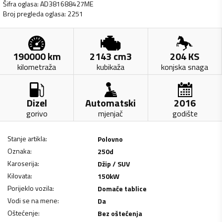
Šifra oglasa
:
AD381688427ME
Broj pregleda oglasa
:
2251
190000
km
2143
cm3
204
KS
kilometraža
kubikaža
konjska snaga
Dizel
Automatski
2016
gorivo
mjenjač
godište
Stanje artikla
:
Polovno
Oznaka
:
250d
Karoserija
:
Džip / SUV
Kilovata
:
150
kW
Porijeklo vozila
:
Domaće tablice
Vodi se na mene
:
Da
Oštećenje
:
Bez oštećenja