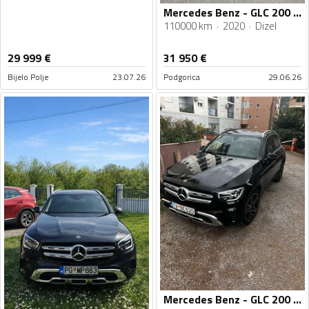
Mercedes Benz - GLC 200 - AMG
110000 km
2020
Dizel
29 999
€
31 950
€
Bijelo Polje
23.07.26
Podgorica
29.06.26
Mercedes Benz - GLC 200 - 200, 4 matic