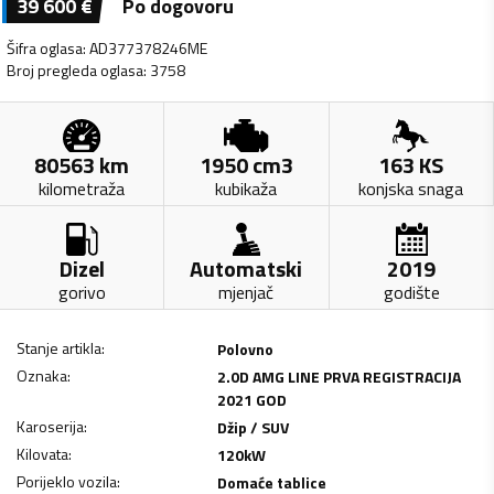
39 600
€
Po dogovoru
Šifra oglasa
:
AD377378246ME
Broj pregleda oglasa
:
3758
80563
km
1950
cm3
163
KS
kilometraža
kubikaža
konjska snaga
Dizel
Automatski
2019
gorivo
mjenjač
godište
Stanje artikla
:
Polovno
Oznaka
:
2.0D AMG LINE PRVA REGISTRACIJA
2021 GOD
Karoserija
:
Džip / SUV
Kilovata
:
120
kW
Porijeklo vozila
:
Domaće tablice