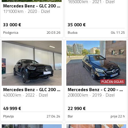
165000 km
2021
Dizel
Mercedes Benz - GLC 200 - 2.0
171000 km
2020
Dizel
33 000
€
35 000
€
Podgorica
20.03.26
Budva
04.11.25
PLAĆEN OGLAS
Mercedes Benz - GLC 200 - 2,0
Mercedes Benz - C 200 - c200 cdi
43000 km
2022
Dizel
208000 km
2019
Dizel
49 999
€
22 990
€
Pljevlja
27.04.24
Bar
prije 22 h