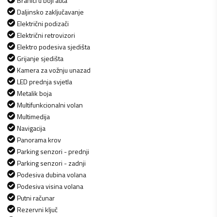
Branici u boji auta
Daljinsko zaključavanje
Električni podizači
Električni retrovizori
Elektro podesiva sjedišta
Grijanje sjedišta
Kamera za vožnju unazad
LED prednja svjetla
Metalik boja
Multifunkcionalni volan
Multimedija
Navigacija
Panorama krov
Parking senzori - prednji
Parking senzori - zadnji
Podesiva dubina volana
Podesiva visina volana
Putni računar
Rezervni ključ