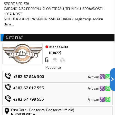
SPORT SJEDISTA
GARANCIJA ZA PREĐENU KILOMETRAŽU, TEHNIČKU ISPRAVNOST I
LEGALNOST
MOGUĆA PROVJERA STANJA I SVIH PODATAKA. registracija godinu
dana...
AUTO PLAC
MondoAuto
(
RJ477
)
Podgorica
+382 67 844 300
Aktivan
+382 67 817 555
Aktivan
+382 67 799 555
Aktivan
Crna Gora
-
Podgorica
,
Podgorica (uži dio)
NIKSICKI PUT 4