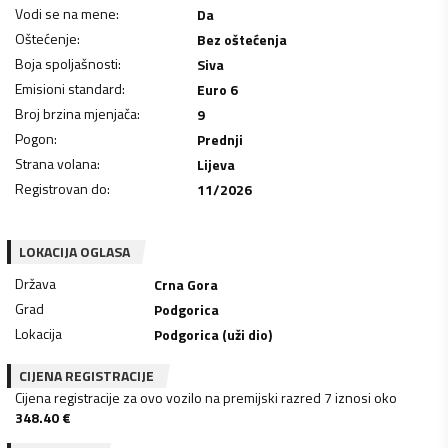
Vodi se na mene
:
Da
Oštećenje
:
Bez oštećenja
Boja spoljašnosti
:
Siva
Emisioni standard
:
Euro 6
Broj brzina mjenjača
:
9
Pogon
:
Prednji
Strana volana
:
Lijeva
Registrovan do
:
11/2026
LOKACIJA OGLASA
Država
Crna Gora
Grad
Podgorica
Lokacija
Podgorica (uži dio)
CIJENA REGISTRACIJE
Cijena registracije za ovo vozilo na premijski razred 7 iznosi oko
348.40
€