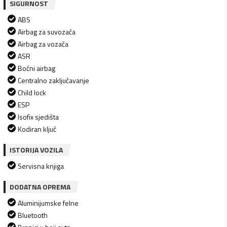
SIGURNOST
ABS
Airbag za suvozača
Airbag za vozača
ASR
Bočni airbag
Centralno zaključavanje
Child lock
ESP
Isofix sjedišta
Kodiran ključ
ISTORIJA VOZILA
Servisna knjiga
DODATNA OPREMA
Aluminijumske felne
Bluetooth