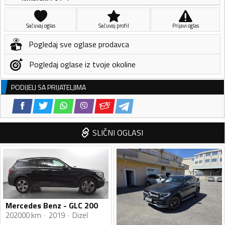
Sačuvaj oglas
Sačuvaj profil
Prijavi oglas
Pogledaj sve oglase prodavca
Pogledaj oglase iz tvoje okoline
PODIJELI SA PRIJATELJIMA
SLIČNI OGLASI
Mercedes Benz - GLC 200
202000 km
2019
Dizel