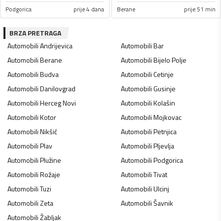
Podgorica
prije 4 dana
Berane
prije 51 min
BRZA PRETRAGA
Automobili
Andrijevica
Automobili
Bar
Automobili
Berane
Automobili
Bijelo Polje
Automobili
Budva
Automobili
Cetinje
Automobili
Danilovgrad
Automobili
Gusinje
Automobili
Herceg Novi
Automobili
Kolašin
Automobili
Kotor
Automobili
Mojkovac
Automobili
Nikšić
Automobili
Petnjica
Automobili
Plav
Automobili
Pljevlja
Automobili
Plužine
Automobili
Podgorica
Automobili
Rožaje
Automobili
Tivat
Automobili
Tuzi
Automobili
Ulcinj
Automobili
Zeta
Automobili
Šavnik
Automobili
Žabljak