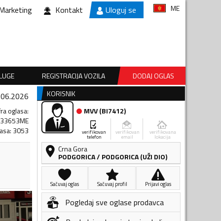
ME
Marketing
Kontakt
Uloguj se
SLUGE
REGISTRACIJA VOZILA
DODAJ OGLAS
KORISNIK
.06.2026
fra oglasa
:
MVV
(
BI7412
)
233653ME
lasa
:
3053
verifikovan
verifikovan
verifikovana
telefon
email
lokacija
Crna Gora
PODGORICA
/
PODGORICA (UŽI DIO)
Sačuvaj oglas
Sačuvaj profil
Prijavi oglas
Pogledaj sve oglase prodavca