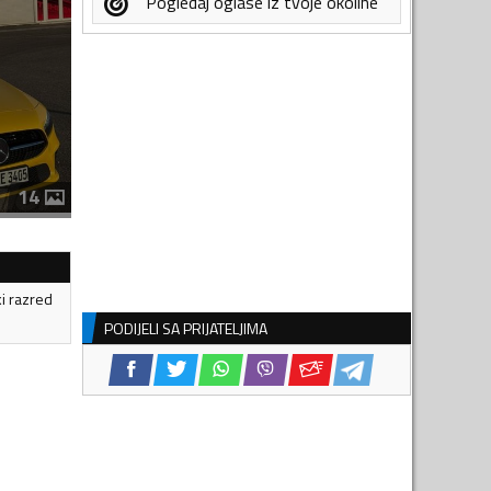
Pogledaj oglase iz tvoje okoline
14
ki razred
PODIJELI SA PRIJATELJIMA