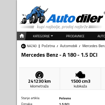
KATEGORIJE
PRODAVNICE
AUTO
Početna
Automobili
Mercedes Ben
NAZAD
Mercedes Benz - A 180 - 1.5 DCI
241230
km
1500
cm3
kilometraža
kubikaža
Stanje artikla
:
Polovno
Oznaka
:
1.5 DCI