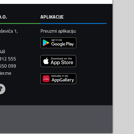
.O.
APLIKACIJE
ševića 1,
Preuzmi aplikaciju
:
448
 312 555
 550 099
ler.me