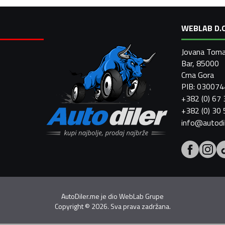
WEBLAB D.O
Jovana Toma
Bar, 85000
Crna Gora
PIB: 03007
+382 (0) 67
+382 (0) 30
info@autodi
AutoDiler.me je dio
WebLab Grupe
Copyright
©
2026. Sva prava zadržana.