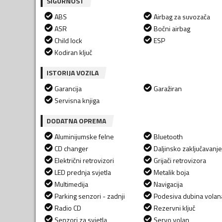
SIGURNOST
ABS
Airbag za suvozača
ASR
Bočni airbag
Child lock
ESP
Kodiran ključ
ISTORIJA VOZILA
Garancija
Garažiran
Servisna knjiga
DODATNA OPREMA
Aluminijumske felne
Bluetooth
CD changer
Daljinsko zaključavanje
Električni retrovizori
Grijači retrovizora
LED prednja svjetla
Metalik boja
Multimedija
Navigacija
Parking senzori - zadnji
Podesiva dubina volan
Radio CD
Rezervni ključ
Senzori za svjetla
Servo volan