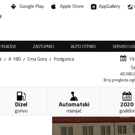
Google Play
Apple Store
AppGallery
 PLACEVI
ZASTUPNICI
AUTO OTPADI
SERVISI I U
z
A 180
Crna Gora
Podgorica
19
Ši
AD386
Broj pregleda og
Dizel
Automatski
2020
gorivo
mjenjač
godište