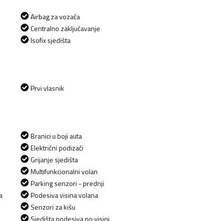
Airbag za vozača
Centralno zaključavanje
Isofix sjedišta
Prvi vlasnik
Branici u boji auta
Električni podizači
Grijanje sjedišta
Multifunkcionalni volan
Parking senzori - prednji
a
Podesiva visina volana
Senzori za kišu
Sjedišta podesiva po visini