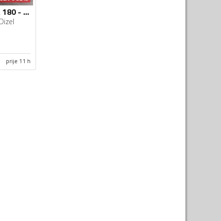
Mercedes Benz - A 180 - cdi
Dizel
prije 11 h