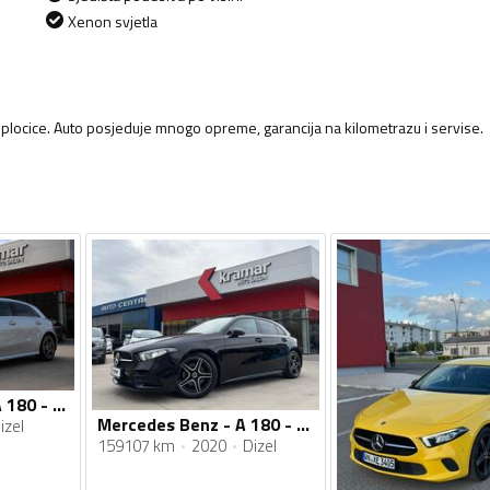
Xenon svjetla
je plocice. Auto posjeduje mnogo opreme, garancija na kilometrazu i servise.
Mercedes Benz - A 180 - D AMG Line -Full LED- -Novi model
Mercedes Benz - A 180 - D AMG Line -Full LED- -Novi model
izel
159107 km
2020
Dizel