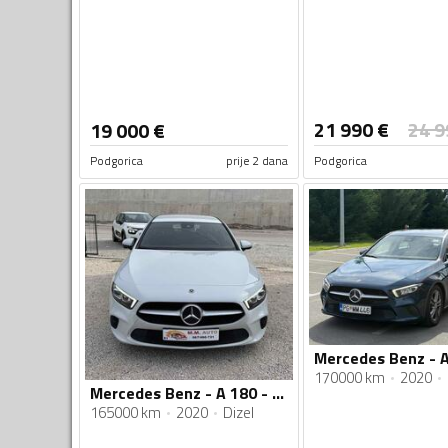
21 990
€
24 9
19 000
€
Podgorica
prije 2 dana
Podgorica
170000 km
2020
Mercedes Benz - A 180 - d 12/2020g AUTOMATIK
165000 km
2020
Dizel