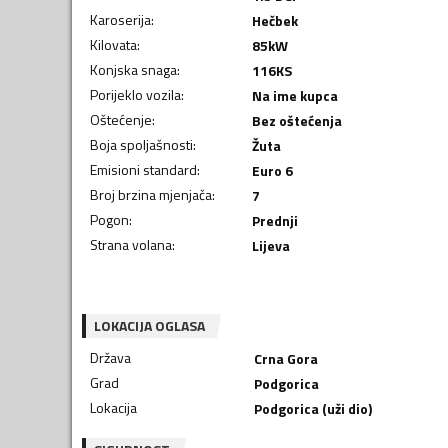
Karoserija
:
Hečbek
Kilovata
:
85
kW
Konjska snaga
:
116
KS
Porijeklo vozila
:
Na ime kupca
Oštećenje
:
Bez oštećenja
Boja spoljašnosti
:
Žuta
Emisioni standard
:
Euro 6
Broj brzina mjenjača
:
7
Pogon
:
Prednji
Strana volana
:
Lijeva
LOKACIJA OGLASA
Država
Crna Gora
Grad
Podgorica
Lokacija
Podgorica (uži dio)