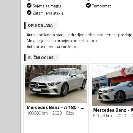
Svjetla za maglu
Tempomat
Zatamljena stakla
OPIS OGLASA
Auto u odlicnom stanju, odradjen veliki, mali servis i predn
Moguca je svaka provjera po zelji kupca.
Auto ocarinjeno na ime kupca.
SLIČNI OGLASI
Mercedes Benz - A 180 - 1.5
108000 km
2020
Dizel
81023 km
2020
D