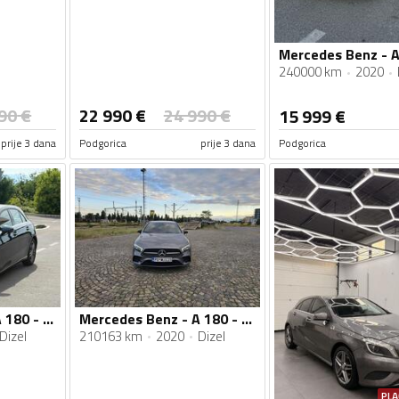
240000 km
2020
90
€
22 990
€
24 990
€
15 999
€
prije 3 dana
Podgorica
prije 3 dana
Podgorica
Mercedes Benz - A 180 - 180D
Mercedes Benz - A 180 - 1.5 DCI
Dizel
210163 km
2020
Dizel
PLA