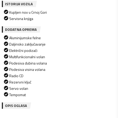
ISTORIJA VOZILA
Kupljen nov u Crnoj Gori
Servisna knjiga
DODATNA OPREMA
Aluminijumske felne
Daljinsko zaključavanje
Električni podizači
Multifunkcionalni volan
Podesiva dubina volana
Podesiva visina volana
Radio CD
Rezervni ključ
Servo volan
Tempomat
OPIS OGLASA