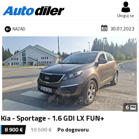
Uloguj se
30.07.2023
NAZAD
1 od 6
6
Kia - Sportage - 1.6 GDI LX FUN+
8 900
€
10 500
€
Po dogovoru