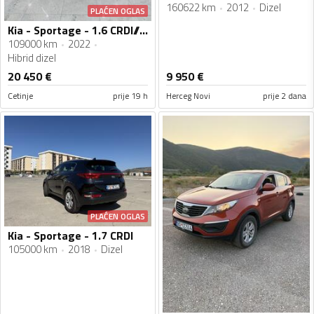
160622 km
2012
Dizel
PLAĆEN OGLAS
Kia - Sportage - 1.6 CRDI// 4X4 // 31.12.2022
109000 km
2022
Hibrid dizel
20 450
€
9 950
€
Cetinje
prije 19 h
Herceg Novi
prije 2 dana
PLAĆEN OGLAS
Kia - Sportage - 1.7 CRDI
105000 km
2018
Dizel