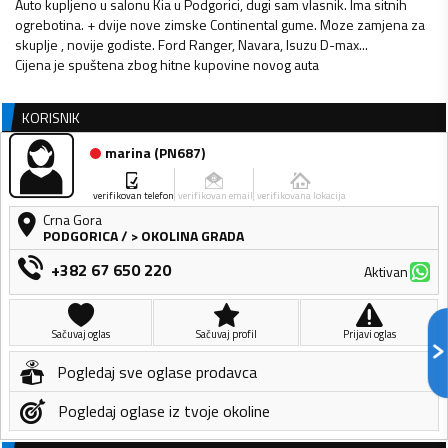
Auto kupljeno u salonu Kia u Podgorici, dugi sam vlasnik. Ima sitnih
ogrebotina. + dvije nove zimske Continental gume. Moze zamjena za
skuplje , novije godiste. Ford Ranger, Navara, Isuzu D-max...
Cijena je spuštena zbog hitne kupovine novog auta
KORISNIK
marina
(
PN687
)
verifikovan telefon
verifikovan email
verifikovana lokacija
Crna Gora
PODGORICA
/
> OKOLINA GRADA
+382 67 650 220
Aktivan
Sačuvaj oglas
Sačuvaj profil
Prijavi oglas
Pogledaj sve oglase prodavca
Pogledaj oglase iz tvoje okoline