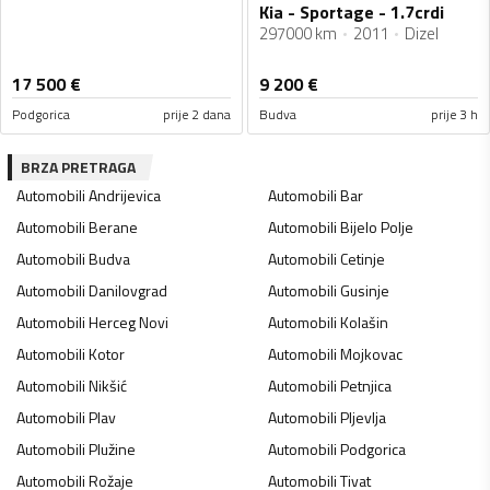
Kia - Sportage - 1.7crdi
297000 km
2011
Dizel
17 500
€
9 200
€
Podgorica
prije 2 dana
Budva
prije 3 h
BRZA PRETRAGA
Automobili
Andrijevica
Automobili
Bar
Automobili
Berane
Automobili
Bijelo Polje
Automobili
Budva
Automobili
Cetinje
Automobili
Danilovgrad
Automobili
Gusinje
Automobili
Herceg Novi
Automobili
Kolašin
Automobili
Kotor
Automobili
Mojkovac
Automobili
Nikšić
Automobili
Petnjica
Automobili
Plav
Automobili
Pljevlja
Automobili
Plužine
Automobili
Podgorica
Automobili
Rožaje
Automobili
Tivat