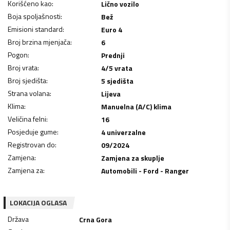
Korišćeno kao
:
Lično vozilo
Boja spoljašnosti
:
Bež
Emisioni standard
:
Euro 4
Broj brzina mjenjača
:
6
Pogon
:
Prednji
Broj vrata
:
4/5 vrata
Broj sjedišta
:
5 sjedišta
Strana volana
:
Lijeva
Klima
:
Manuelna (A/C) klima
Veličina felni
:
16
Posjeduje gume
:
4 univerzalne
Registrovan do
:
09/2024
Zamjena
:
Zamjena za skuplje
Zamjena za
:
Automobili - Ford - Ranger
LOKACIJA OGLASA
Država
Crna Gora