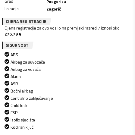
Grad
Podgorica
Lokacija
Zagorič
CIJENA REGISTRACIJE
Cijena registracije za ovo vozilo na premijski razred 7 iznosi oko
276.79
€
SIGURNOST
ABS
Airbag za suvozača
Airbag za vozača
Alarm
ASR
Bočni airbag
Centralno zaključavanje
Child lock
ESP
Isofix sjedišta
Kodiran ključ