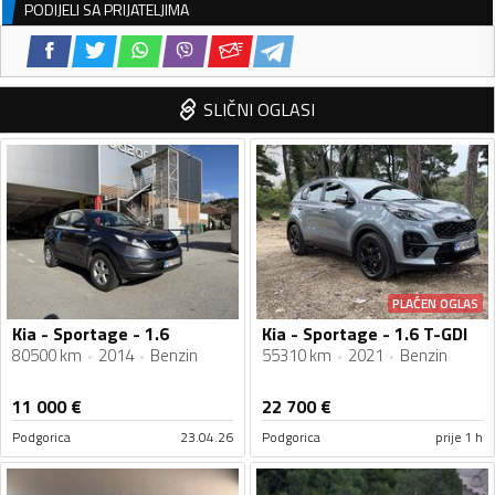
PODIJELI SA PRIJATELJIMA
SLIČNI OGLASI
PLAĆEN OGLAS
Kia - Sportage - 1.6
Kia - Sportage - 1.6 T-GDI
80500 km
2014
Benzin
55310 km
2021
Benzin
11 000
€
22 700
€
Podgorica
23.04.26
Podgorica
prije 1 h