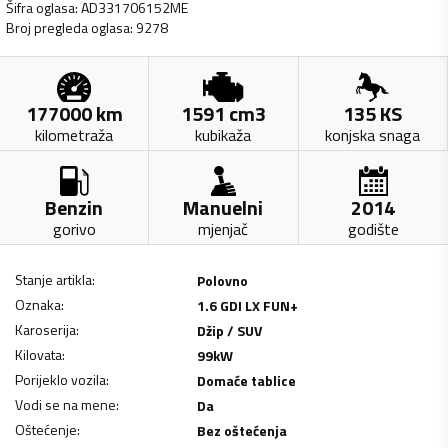
Šifra oglasa
:
AD331706152ME
Broj pregleda oglasa
:
9278
177000
km
1591
cm3
135
KS
kilometraža
kubikaža
konjska snaga
Benzin
Manuelni
2014
gorivo
mjenjač
godište
Stanje artikla
:
Polovno
Oznaka
:
1.6 GDI LX FUN+
Karoserija
:
Džip / SUV
Kilovata
:
99
kW
Porijeklo vozila
:
Domaće tablice
Vodi se na mene
:
Da
Oštećenje
:
Bez oštećenja