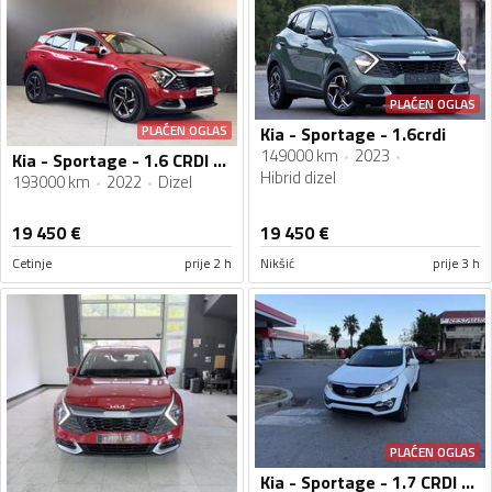
PLAĆEN OGLAS
PLAĆEN OGLAS
Kia - Sportage - 1.6crdi
149000 km
2023
Kia - Sportage - 1.6 CRDI - 136 KS
Hibrid dizel
193000 km
2022
Dizel
19 450
€
19 450
€
Cetinje
prije 2 h
Nikšić
prije 3 h
PLAĆEN OGLAS
Kia - Sportage - 1.7 CRDI 2WD