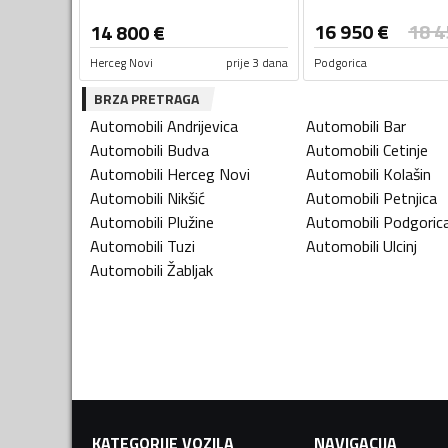
16 950
€
18 4
14 800
€
Herceg Novi
prije 3 dana
Podgorica
BRZA PRETRAGA
Automobili
Andrijevica
Automobili
Bar
Automobili
Budva
Automobili
Cetinje
Automobili
Herceg Novi
Automobili
Kolašin
Automobili
Nikšić
Automobili
Petnjica
Automobili
Plužine
Automobili
Podgoric
Automobili
Tuzi
Automobili
Ulcinj
Automobili
Žabljak
KATEGORIJE VOZILA
NAVIGACIJA