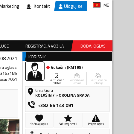
ME
Marketing
Kontakt
Uloguj se
SLUGE
REGISTRACIJA VOZILA
DODAJ OGLAS
KORISNIK
.08.2021
fra oglasa
:
Vukašin
(
KM195
)
231631ME
lasa
:
7061
verifikovan
verifikovan
verifikovana
telefon
email
lokacija
Crna Gora
KOLAŠIN
/
> OKOLINA GRADA
+382 66 143 091
Sačuvaj oglas
Sačuvaj profil
Prijavi oglas