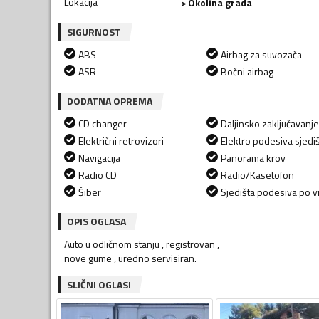
Lokacija
> Okolina grada
SIGURNOST
ABS
Airbag za suvozača
ASR
Bočni airbag
DODATNA OPREMA
CD changer
Daljinsko zaključavanje
Električni retrovizori
Elektro podesiva sjedi
Navigacija
Panorama krov
Radio CD
Radio/Kasetofon
Šiber
Sjedišta podesiva po vi
OPIS OGLASA
Auto u odličnom stanju , registrovan ,
nove gume , uredno servisiran.
SLIČNI OGLASI