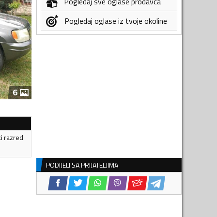
Pogledaj sve oglase prodavca
Pogledaj oglase iz tvoje okoline
6
ki razred
PODIJELI SA PRIJATELJIMA