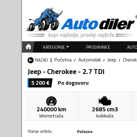
KATEGORIJE
PRODAVNICE
AUTO
Početna
Automobili
Jeep
Cherok
NAZAD
Jeep - Cherokee - 2.7 TDI
5 200
€
Po dogovoru
240000
km
2685
cm3
kilometraža
kubikaža
Stanje artikla
:
Polovno