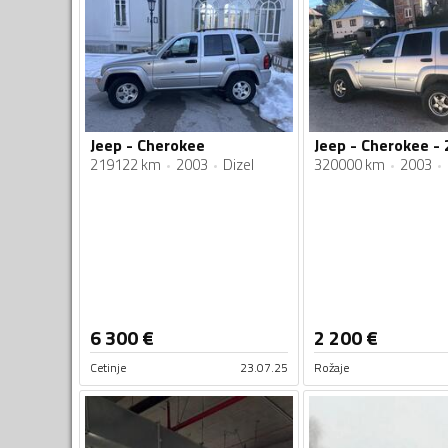
Jeep - Cherokee
Jeep - Cherokee - 
219122 km
2003
Dizel
320000 km
2003
6 300
€
2 200
€
Cetinje
23.07.25
Rožaje