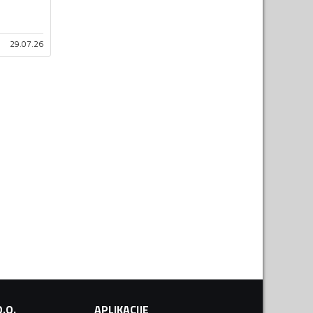
29.07.26
.O.
APLIKACIJE