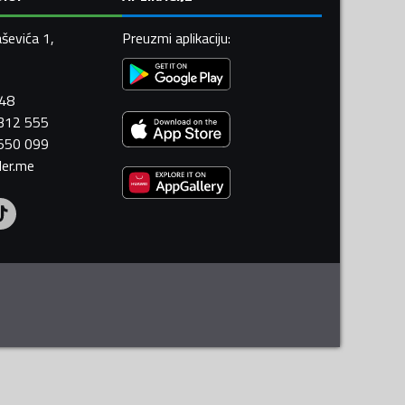
ševića 1,
Preuzmi aplikaciju
:
448
 312 555
 550 099
ler.me