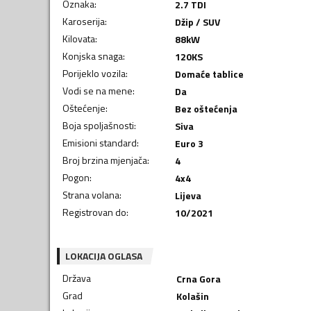
Oznaka
:
2.7 TDI
Karoserija
:
Džip / SUV
Kilovata
:
88
kW
Konjska snaga
:
120
KS
Porijeklo vozila
:
Domaće tablice
Vodi se na mene
:
Da
Oštećenje
:
Bez oštećenja
Boja spoljašnosti
:
Siva
Emisioni standard
:
Euro 3
Broj brzina mjenjača
:
4
Pogon
:
4x4
Strana volana
:
Lijeva
Registrovan do
:
10/2021
LOKACIJA OGLASA
Država
Crna Gora
Grad
Kolašin