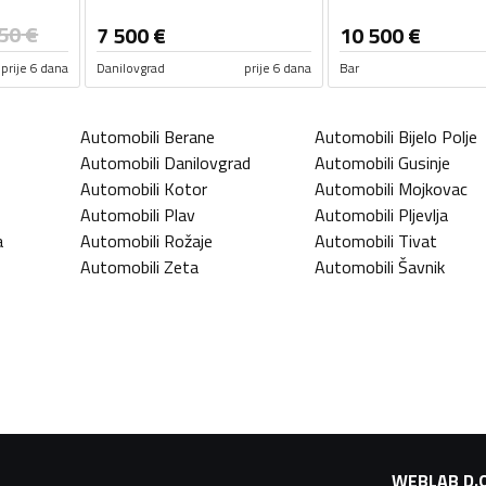
50
€
7 500
€
10 500
€
prije 6 dana
Danilovgrad
prije 6 dana
Bar
Automobili
Berane
Automobili
Bijelo Polje
Automobili
Danilovgrad
Automobili
Gusinje
Automobili
Kotor
Automobili
Mojkovac
Automobili
Plav
Automobili
Pljevlja
a
Automobili
Rožaje
Automobili
Tivat
Automobili
Zeta
Automobili
Šavnik
WEBLAB D.O