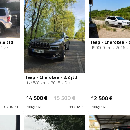
2.8 crd
Jeep - Cherokee - 
Dizel
180000 km
2016
Jeep - Cherokee - 2.2 jtd
174548 km
2015
Dizel
14 500
€
15 500
€
12 500
€
07.10.21
Podgorica
prije 18 h
Podgorica