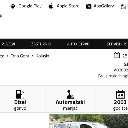
Google Play
Apple Store
AppGallery
 PLACEVI
ZASTUPNICI
AUTO OTPADI
SERVISI I U
ee
Crna Gora
Kolašin
25
Ši
AD260
Broj pregleda og
Dizel
Automatski
2003
gorivo
mjenjač
godište