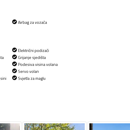
Airbag za vozača
Električni podizači
šta
Grijanje sjedišta
Podesiva visina volana
Servo volan
sini
Svjetla za maglu