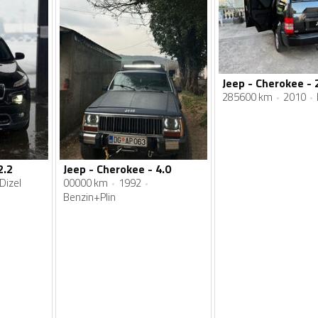
Jeep - Cherokee - 
285600 km
2010
2.2
Jeep - Cherokee - 4.0
Dizel
00000 km
1992
Benzin+Plin