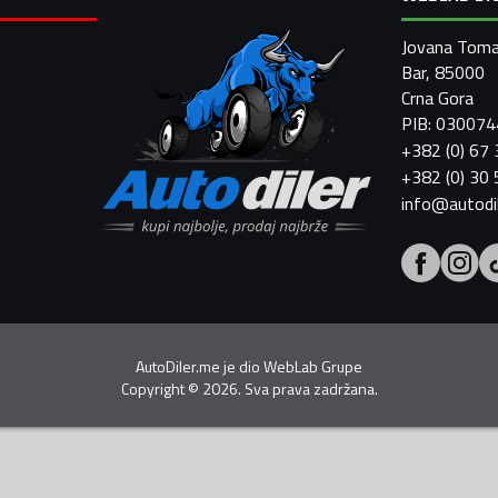
Jovana Toma
Bar, 85000
Crna Gora
PIB: 03007
+382 (0) 67
+382 (0) 30
info@autodi
AutoDiler.me je dio
WebLab Grupe
Copyright
©
2026. Sva prava zadržana.