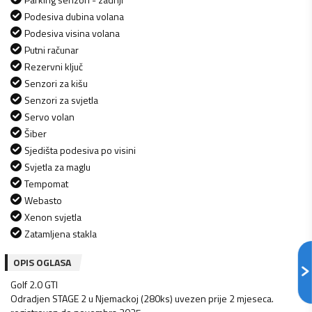
Podesiva dubina volana
Podesiva visina volana
Putni računar
Rezervni ključ
Senzori za kišu
Senzori za svjetla
Servo volan
Šiber
Sjedišta podesiva po visini
Svjetla za maglu
Tempomat
Webasto
Xenon svjetla
Zatamljena stakla
OPIS OGLASA
Golf 2.0 GTI
Odradjen STAGE 2 u Njemackoj (280ks) uvezen prije 2 mjeseca.