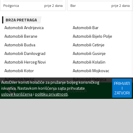
Podgorica
prije 2 dana
Bar
prije 2 dana
BRZA PRETRAGA
Automobili
Andrijevica
Automobili
Bar
Automobili
Berane
Automobili
Bijelo Polje
Automobili
Budva
Automobili
Cetinje
Automobili
Danilovgrad
Automobili
Gusinje
Automobili
Herceg Novi
Automobili
Kolašin
Automobili
Kotor
Automobili
Mojkovac
Automobili
Nikšić
Automobili
Petnjica
AutoDiler
koristi kolačiće za pružanje boljeg korisničkog
PRIHVATI
Automobili
Plav
Automobili
Pljevlja
iskustva. Nastavkom korišćenja sajta prihvatate
I
POZOVI PRODAVCA
ZATVORI
uslove korišćenja
i
politiku privatnosti
.
Automobili
Plužine
Automobili
Podgorica
Automobili
Rožaje
Automobili
Tivat
Automobili
Tuzi
Automobili
Ulcinj
Automobili
Zeta
Automobili
Šavnik
Automobili
Žabljak