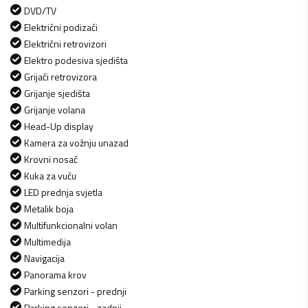
DVD/TV
Električni podizači
Električni retrovizori
Elektro podesiva sjedišta
Grijači retrovizora
Grijanje sjedišta
Grijanje volana
Head-Up display
Kamera za vožnju unazad
Krovni nosač
Kuka za vuču
LED prednja svjetla
Metalik boja
Multifunkcionalni volan
Multimedija
Navigacija
Panorama krov
Parking senzori - prednji
Parking senzori - zadnji