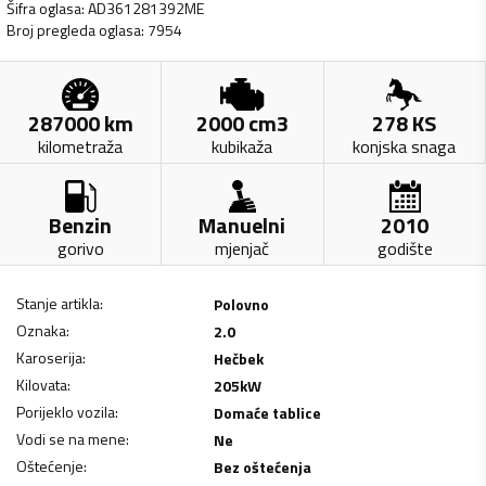
Šifra oglasa
:
AD361281392ME
Broj pregleda oglasa
:
7954
287000
km
2000
cm3
278
KS
kilometraža
kubikaža
konjska snaga
Benzin
Manuelni
2010
gorivo
mjenjač
godište
Stanje artikla
:
Polovno
Oznaka
:
2.0
Karoserija
:
Hečbek
Kilovata
:
205
kW
Porijeklo vozila
:
Domaće tablice
Vodi se na mene
:
Ne
Oštećenje
:
Bez oštećenja