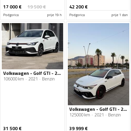
17 000
€
19 500
€
42 200
€
Podgorica
prije 19 h
Podgorica
prije 1 dan
Volkswagen - Golf GTI - 2.0 TFSI Club Sport
106000 km
2021
Benzin
Volkswagen - Golf GTI - 2.0 benzin
125000 km
2021
Benzin
31 500
€
39 999
€