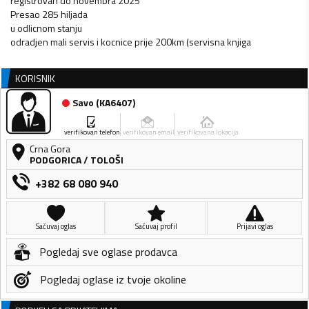
registrovan do novembra 2025
Presao 285 hiljada
u odlicnom stanju
odradjen mali servis i kocnice prije 200km (servisna knjiga
KORISNIK
Savo
(
KA6407
)
verifikovan telefon
verifikovan email
verifikovana lokacija
Crna Gora
PODGORICA
/
TOLOŠI
+382 68 080 940
Sačuvaj oglas
Sačuvaj profil
Prijavi oglas
Pogledaj sve oglase prodavca
Pogledaj oglase iz tvoje okoline