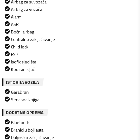
Airbag za suvozača
Airbag za vozača
Alarm
ASR
Bočni airbag
Centralno zaključavanje
Child lock
ESP
Isofix sjedišta
Kodiran ključ
ISTORIJA VOZILA
Garažiran
Servisna knjiga
DODATNA OPREMA
Bluetooth
Branici u boji auta
Daljinsko zaključavanje