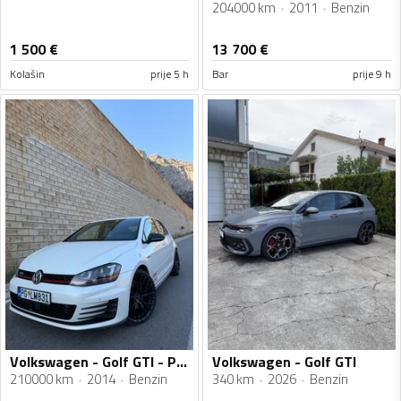
204000 km
2011
Benzin
1 500
€
13 700
€
Kolašin
prije 5 h
Bar
prije 9 h
Volkswagen - Golf GTI - Performance
Volkswagen - Golf GTI
210000 km
2014
Benzin
340 km
2026
Benzin