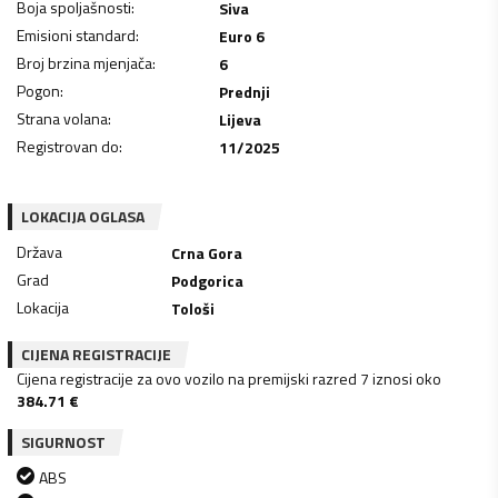
Boja spoljašnosti
:
Siva
Emisioni standard
:
Euro 6
Broj brzina mjenjača
:
6
Pogon
:
Prednji
Strana volana
:
Lijeva
Registrovan do
:
11/2025
LOKACIJA OGLASA
Država
Crna Gora
Grad
Podgorica
Lokacija
Tološi
CIJENA REGISTRACIJE
Cijena registracije za ovo vozilo na premijski razred 7 iznosi oko
384.71
€
SIGURNOST
ABS