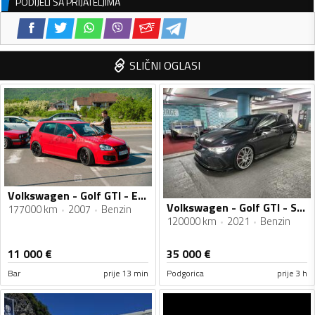
PODIJELI SA PRIJATELJIMA
SLIČNI OGLASI
Volkswagen - Golf GTI - Edition 30
Volkswagen - Golf GTI - St2
177000 km
2007
Benzin
120000 km
2021
Benzin
11 000
€
35 000
€
Bar
prije 13 min
Podgorica
prije 3 h