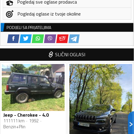
Pogledaj sve oglase prodavca
Pogledaj oglase iz tvoje okoline
PODIJELI SA PRIJATELJIMA
SLIČNI OGLASI
Jeep - Cherokee - 4.0
111111 km
1992
Benzin+Plin