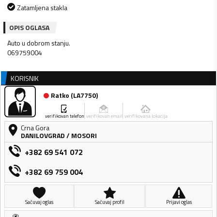
Zatamljena stakla
OPIS OGLASA
Auto u dobrom stanju.
069759004
KORISNIK
Ratko
(
LA7750
)
verifikovan telefon
verifikovan email
verifikovana lokacija
Crna Gora
DANILOVGRAD
/
MOSORI
+382 69 541 072
+382 69 759 004
Sačuvaj oglas
Sačuvaj profil
Prijavi oglas