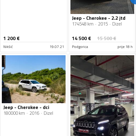
Jeep - Cherokee - 2.2 jtd
174548 km
2015
Dizel
14 500
€
1 200
€
15 500
€
Nikšić
19.07.21
Podgorica
prije 18 h
Jeep - Cherokee - dci
180000 km
2016
Dizel