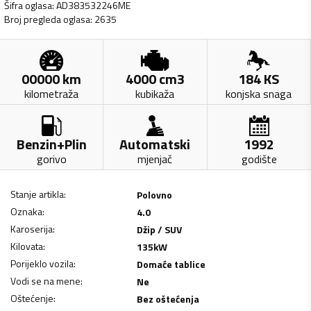
Šifra oglasa
:
AD383532246ME
Broj pregleda oglasa
:
2635
00000
km
4000
cm3
184
KS
kilometraža
kubikaža
konjska snaga
Benzin+Plin
Automatski
1992
gorivo
mjenjač
godište
Stanje artikla
:
Polovno
Oznaka
:
4.0
Karoserija
:
Džip / SUV
Kilovata
:
135
kW
Porijeklo vozila
:
Domaće tablice
Vodi se na mene
:
Ne
Oštećenje
:
Bez oštećenja