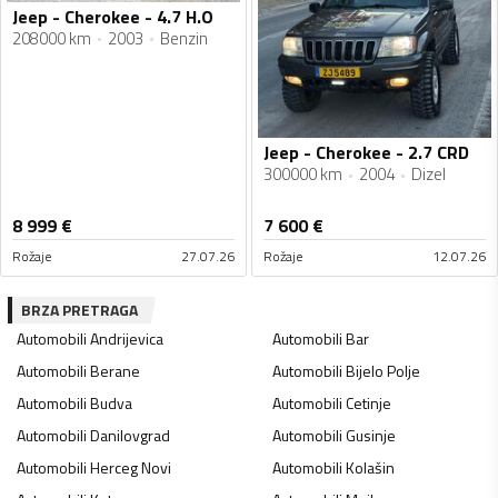
Jeep - Cherokee - 4.7 H.O
208000 km
2003
Benzin
Jeep - Cherokee - 2.7 CRD
300000 km
2004
Dizel
8 999
€
7 600
€
Rožaje
27.07.26
Rožaje
12.07.26
BRZA PRETRAGA
Automobili
Andrijevica
Automobili
Bar
Automobili
Berane
Automobili
Bijelo Polje
Automobili
Budva
Automobili
Cetinje
Automobili
Danilovgrad
Automobili
Gusinje
Automobili
Herceg Novi
Automobili
Kolašin