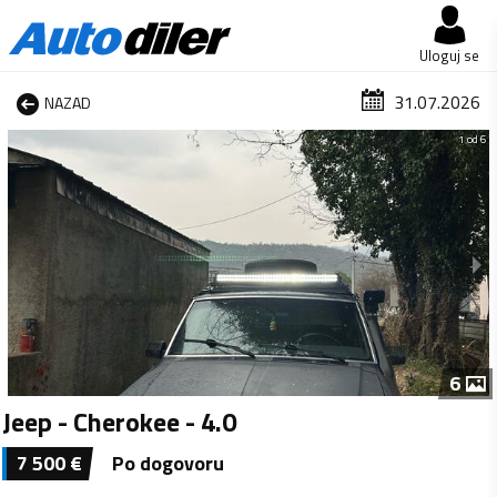
Uloguj se
31.07.2026
NAZAD
1 od 6
6
Jeep - Cherokee - 4.0
7 500
€
Po dogovoru