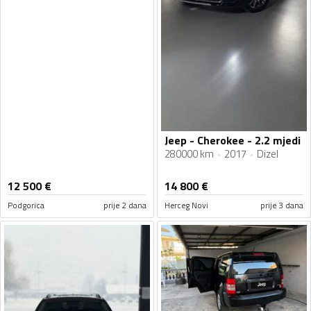
Jeep - Cherokee - 2.2 mjedi
280000 km
2017
Dizel
12 500
€
14 800
€
Podgorica
prije 2 dana
Herceg Novi
prije 3 dana