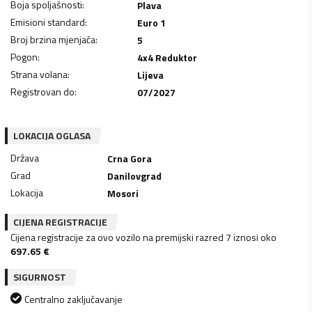
Boja spoljašnosti
:
Plava
Emisioni standard
:
Euro 1
Broj brzina mjenjača
:
5
Pogon
:
4x4 Reduktor
Strana volana
:
Lijeva
Registrovan do
:
07/2027
LOKACIJA OGLASA
Država
Crna Gora
Grad
Danilovgrad
Lokacija
Mosori
CIJENA REGISTRACIJE
Cijena registracije za ovo vozilo na premijski razred 7 iznosi oko
697.65
€
SIGURNOST
Centralno zaključavanje