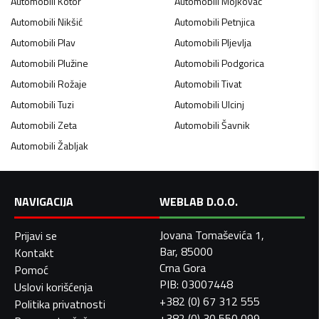
Automobili
Kotor
Automobili
Mojkovac
Automobili
Nikšić
Automobili
Petnjica
Automobili
Plav
Automobili
Pljevlja
Automobili
Plužine
Automobili
Podgorica
Automobili
Rožaje
Automobili
Tivat
Automobili
Tuzi
Automobili
Ulcinj
Automobili
Zeta
Automobili
Šavnik
Automobili
Žabljak
NAVIGACIJA
WEBLAB D.O.O.
Jovana Tomaševića 1,
Prijavi se
Bar, 85000
Kontakt
Crna Gora
Pomoć
PIB: 03007448
Uslovi korišćenja
+382 (0) 67 312 555
Politika privatnosti
+382 (0) 30 550 099