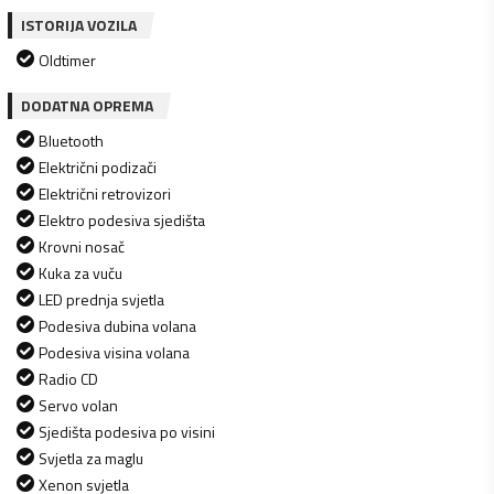
ISTORIJA VOZILA
Oldtimer
DODATNA OPREMA
Bluetooth
Električni podizači
Električni retrovizori
Elektro podesiva sjedišta
Krovni nosač
Kuka za vuču
LED prednja svjetla
Podesiva dubina volana
Podesiva visina volana
Radio CD
Servo volan
Sjedišta podesiva po visini
Svjetla za maglu
Xenon svjetla