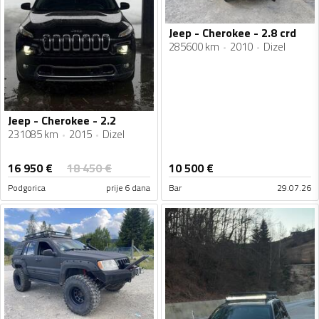
Jeep - Cherokee - 2.8 crd
285600 km
2010
Dizel
Jeep - Cherokee - 2.2
231085 km
2015
Dizel
16 950
€
18 450
€
10 500
€
Podgorica
prije 6 dana
Bar
29.07.26