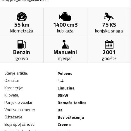
55
km
1400
cm3
75
KS
kilometraža
kubikaža
konjska snaga
Benzin
Manuelni
2001
gorivo
mjenjač
godište
Stanje artikla
:
Polovno
Oznaka
:
1.4
Karoserija
:
Limuzina
Kilovata
:
55
kW
Porijeklo vozila
:
Domaće tablice
Vodi se na mene
:
Da
Oštećenje
:
Bez oštećenja
Boja spoljašnosti
:
Crvena