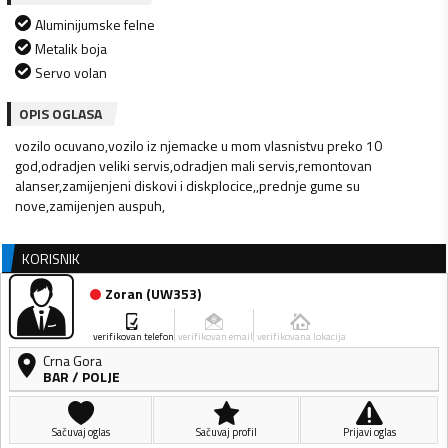
Aluminijumske felne
Metalik boja
Servo volan
OPIS OGLASA
vozilo ocuvano,vozilo iz njemacke u mom vlasnistvu preko 10
god,odradjen veliki servis,odradjen mali servis,remontovan
alanser,zamijenjeni diskovi i diskplocice,,prednje gume su
nove,zamijenjen auspuh,
KORISNIK
Zoran
(
UW353
)
verifikovan telefon
verifikovan email
verifikovana lokacija
Crna Gora
BAR
/
POLJE
Sačuvaj oglas
Sačuvaj profil
Prijavi oglas