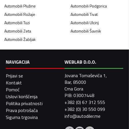
Automobili
Plužine
Automobili
Podgorica
Automobili
Rožaje
Automobili
Tivat
Automobili
Tuzi
Automobili
Ulcinj
Automobili
Zeta
Automobili
Šavnik
Automobili
Žabljak
NAVIGACIJA
WEBLAB D.O.O.
Jovana Tomaševića 1,
Prijavi se
Bar, 85000
Kontakt
Crna Gora
Pomoć
PIB: 03007448
Uslovi korišćenja
+382 (0) 67 312 555
Politika privatnosti
+382 (0) 30 550 099
Prava potrošača
info@autodiler.me
Sigurna trgovina