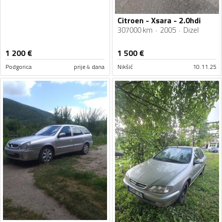
Citroen - Xsara - 2.0hdi
307000 km
2005
Dizel
1 200
€
1 500
€
Podgorica
prije 4 dana
Nikšić
10.11.25