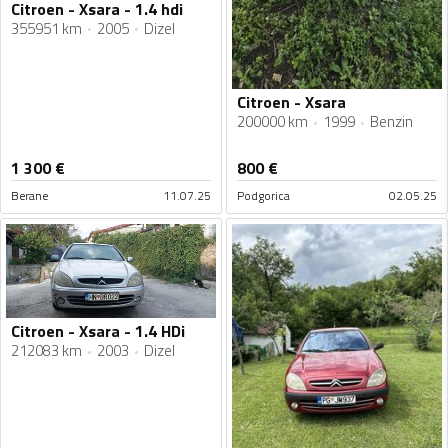
Citroen - Xsara - 1.4 hdi
355951 km
2005
Dizel
Citroen - Xsara
200000 km
1999
Benzin
1 300
€
800
€
Berane
11.07.25
Podgorica
02.05.25
Citroen - Xsara - 1.4 HDi
212083 km
2003
Dizel