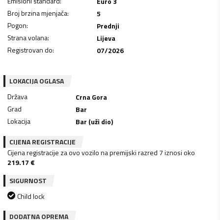
Emisioni standard
:
Euro 3
Broj brzina mjenjača
:
5
Pogon
:
Prednji
Strana volana
:
Lijeva
Registrovan do
:
07/2026
LOKACIJA OGLASA
Država
Crna Gora
Grad
Bar
Lokacija
Bar (uži dio)
CIJENA REGISTRACIJE
Cijena registracije za ovo vozilo na premijski razred 7 iznosi oko
219.17
€
SIGURNOST
Child lock
DODATNA OPREMA