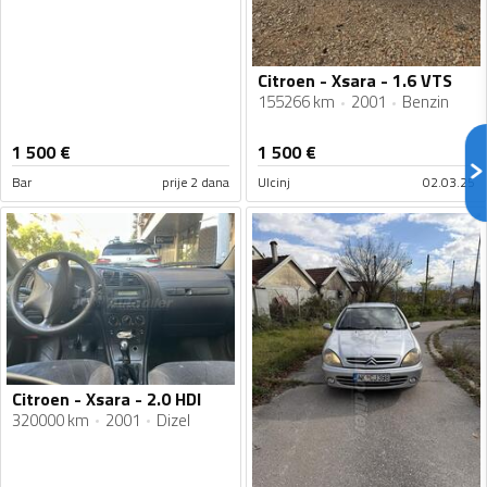
Citroen - Xsara - 1.6 VTS
155266 km
2001
Benzin
1 500
€
1 500
€
Bar
prije 2 dana
Ulcinj
02.03.25
Citroen - Xsara - 2.0 HDI
320000 km
2001
Dizel