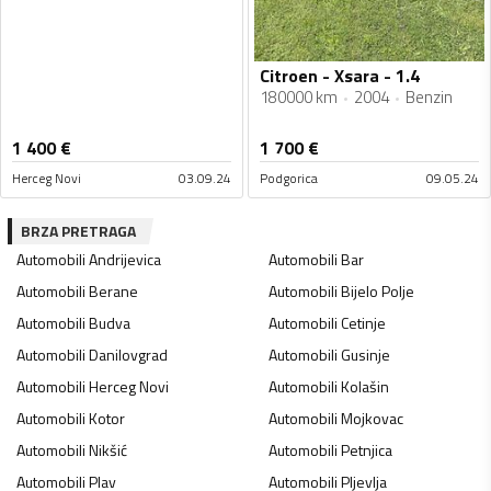
Citroen - Xsara - 1.4
180000 km
2004
Benzin
1 400
€
1 700
€
Herceg Novi
03.09.24
Podgorica
09.05.24
BRZA PRETRAGA
Automobili
Andrijevica
Automobili
Bar
Automobili
Berane
Automobili
Bijelo Polje
Automobili
Budva
Automobili
Cetinje
Automobili
Danilovgrad
Automobili
Gusinje
Automobili
Herceg Novi
Automobili
Kolašin
Automobili
Kotor
Automobili
Mojkovac
Automobili
Nikšić
Automobili
Petnjica
Automobili
Plav
Automobili
Pljevlja