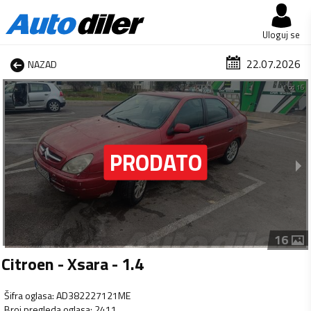
Uloguj se
22.07.2026
NAZAD
1 od 16
16
Citroen - Xsara - 1.4
Šifra oglasa
:
AD382227121ME
Broj pregleda oglasa
:
2411