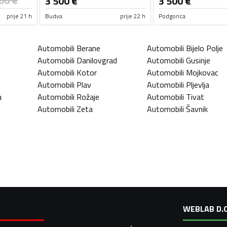
00
€
3 500
€
3 500
€
prije 21 h
Budva
prije 22 h
Podgorica
Automobili
Berane
Automobili
Bijelo Polje
Automobili
Danilovgrad
Automobili
Gusinje
Automobili
Kotor
Automobili
Mojkovac
Automobili
Plav
Automobili
Pljevlja
a
Automobili
Rožaje
Automobili
Tivat
Automobili
Zeta
Automobili
Šavnik
WEBLAB D.O