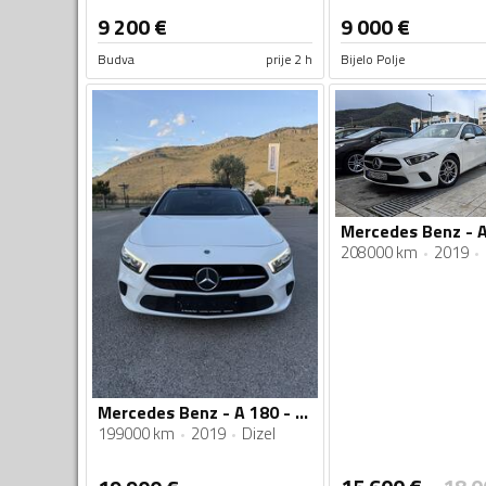
9 200
€
9 000
€
Budva
prije 2 h
Bijelo Polje
208000 km
2019
Mercedes Benz - A 180 - Dizel
199000 km
2019
Dizel