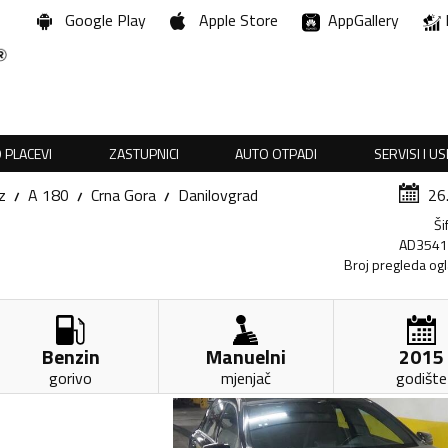
Google Play
Apple Store
AppGallery
 PLACEVI
ZASTUPNICI
AUTO OTPADI
SERVISI I U
z
A 180
Crna Gora
Danilovgrad
26
Ši
AD354
Broj pregleda og
Benzin
Manuelni
2015
gorivo
mjenjač
godište