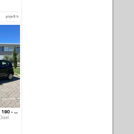
prije 8 h
Mercedes Benz - A 180 - CDI
Dizel