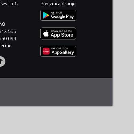
ševića 1,
Preuzmi aplikaciju
:
448
 312 555
 550 099
ler.me