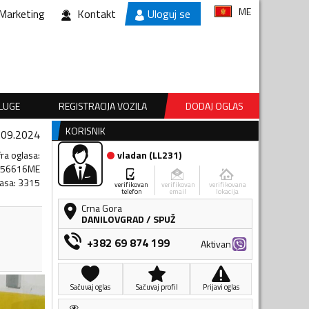
ME
Marketing
Kontakt
Uloguj se
SLUGE
REGISTRACIJA VOZILA
DODAJ OGLAS
KORISNIK
.09.2024
fra oglasa
:
vladan
(
LL231
)
156616ME
lasa
:
3315
verifikovan
verifikovan
verifikovana
telefon
email
lokacija
Crna Gora
DANILOVGRAD
/
SPUŽ
+382 69 874 199
Aktivan
Sačuvaj oglas
Sačuvaj profil
Prijavi oglas