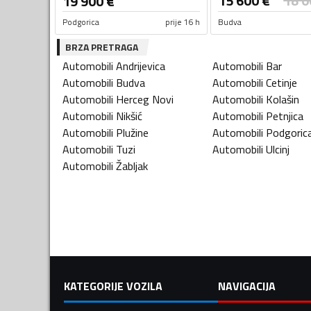
15 600
€
18 0
19 900
€
Podgorica
prije 16 h
Budva
BRZA PRETRAGA
Automobili
Andrijevica
Automobili
Bar
Automobili
Budva
Automobili
Cetinje
Automobili
Herceg Novi
Automobili
Kolašin
Automobili
Nikšić
Automobili
Petnjica
Automobili
Plužine
Automobili
Podgoric
Automobili
Tuzi
Automobili
Ulcinj
Automobili
Žabljak
KATEGORIJE VOZILA
NAVIGACIJA