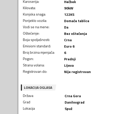
Karoserija
:
Hečbek
Kilovata
:
90
kW
Konjska snaga
:
122
KS
Porijeklo vozila
:
Domaće tablice
Vodi se na mene
:
Da
Oštećenje
:
Bez oštećenja
Boja spoljašnosti
:
Crna
Emisioni standard
:
Euro 6
Broj brzina mjenjača
:
6
Pogon
:
Prednji
Strana volana
:
Lijeva
Registrovan do
:
Nije registrovan
LOKACIJA OGLASA
Država
Crna Gora
Grad
Danilovgrad
Lokacija
Spuž