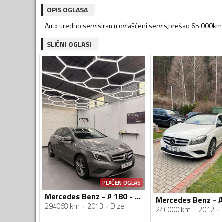
OPIS OGLASA
Auto uredno servisiran u ovlašćeni servis,prešao 65 000km
SLIČNI OGLASI
PLAĆEN OGLAS
Mercedes Benz - A 180 - cdi
294068 km
2013
Dizel
240000 km
2012