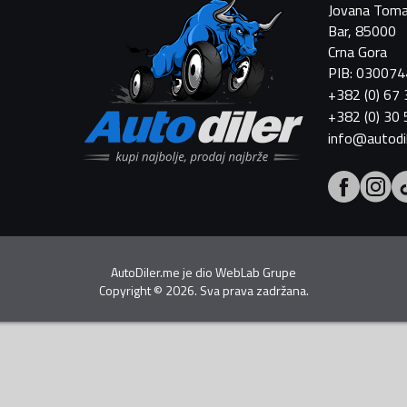
Jovana Toma
Bar, 85000
Crna Gora
PIB: 03007
+382 (0) 67
+382 (0) 30
info@autodi
AutoDiler.me je dio
WebLab Grupe
Copyright
©
2026. Sva prava zadržana.