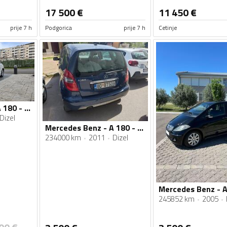
17 500
€
11 450
€
prije 7 h
Podgorica
prije 7 h
Cetinje
Mercedes Benz - A 180 - 1.5 CDİ
Dizel
Mercedes Benz - A 180 - cdi
234000 km
2011
Dizel
245852 km
2005