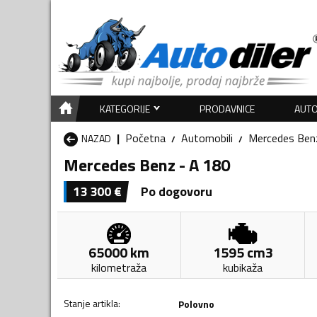
KATEGORIJE
PRODAVNICE
AUTO
Početna
Automobili
Mercedes Ben
NAZAD
Mercedes Benz - A 180
13 300
€
Po dogovoru
65000
km
1595
cm3
kilometraža
kubikaža
Stanje artikla
:
Polovno