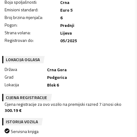
Boja spoljašnosti
:
Crna
Emisioni standard
:
Euro 5
Broj brzina mjenjača
:
6
Pogon
:
Prednji
Strana volana
:
Lijeva
Registrovan do
:
05/2025
LOKACIJA OGLASA
Država
Crna Gora
Grad
Podgorica
Lokacija
Blok 6
CIJENA REGISTRACIJE
Cijena registracije za ovo vozilo na premijski razred 7 iznosi oko
300.19
€
ISTORIJA VOZILA
Servisna knjiga