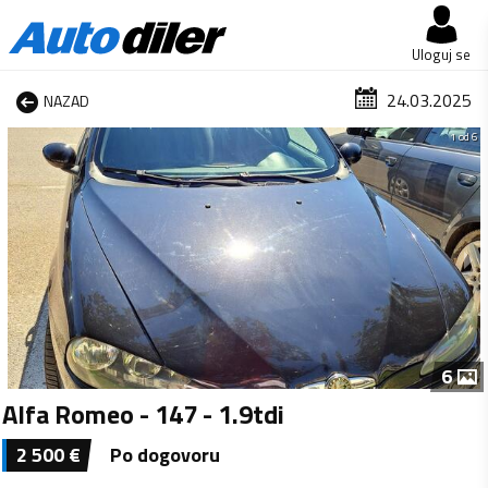
Uloguj se
24.03.2025
NAZAD
1 od 6
6
Alfa Romeo - 147 - 1.9tdi
2 500
€
Po dogovoru