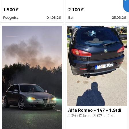
1 500
€
2 100
€
Podgorica
01.08.26
Bar
25.03.26
Alfa Romeo - 147 - 1.9tdi
205000 km
2007
Dizel