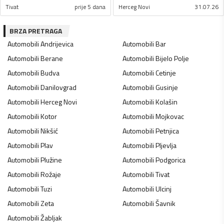
Tivat
prije 5 dana
Herceg Novi
31.07.26
BRZA PRETRAGA
Automobili
Andrijevica
Automobili
Bar
Automobili
Berane
Automobili
Bijelo Polje
Automobili
Budva
Automobili
Cetinje
Automobili
Danilovgrad
Automobili
Gusinje
Automobili
Herceg Novi
Automobili
Kolašin
Automobili
Kotor
Automobili
Mojkovac
Automobili
Nikšić
Automobili
Petnjica
Automobili
Plav
Automobili
Pljevlja
Automobili
Plužine
Automobili
Podgorica
Automobili
Rožaje
Automobili
Tivat
Automobili
Tuzi
Automobili
Ulcinj
Automobili
Zeta
Automobili
Šavnik
Automobili
Žabljak