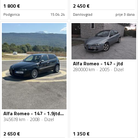
1 800
€
2 450
€
Podgorica
15.04.24
Danilovgrad
prije 3 dana
Alfa Romeo - 147 - jtd
280000 km
2005
Dizel
Alfa Romeo - 147 - 1.9jtdm 110kw
345678 km
2008
Dizel
2 650
€
1 350
€