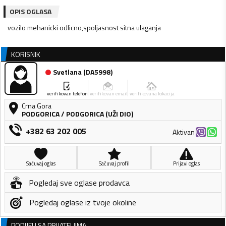
OPIS OGLASA
vozilo mehanicki odlicno,spoljasnost sitna ulaganja
KORISNIK
Svetlana
(
DA5998
)
verifikovan telefon
verifikovan email
verifikovana lokacija
Crna Gora
PODGORICA
/
PODGORICA (UŽI DIO)
+382 63 202 005
Aktivan
Sačuvaj oglas
Sačuvaj profil
Prijavi oglas
Pogledaj sve oglase prodavca
Pogledaj oglase iz tvoje okoline
PODIJELI SA PRIJATELJIMA