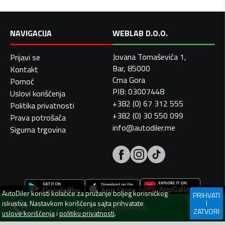
NAVIGACIJA
WEBLAB D.O.O.
Jovana Tomaševića 1,
Prijavi se
Bar, 85000
Kontakt
Crna Gora
Pomoć
PIB: 03007448
Uslovi korišćenja
+382 (0) 67 312 555
Politika privatnosti
+382 (0) 30 550 099
Prava potrošača
info@autodiler.me
Sigurna trgovina
AutoDiler
koristi kolačiće za pružanje boljeg korisničkog
PRIHVATI
iskustva. Nastavkom korišćenja sajta prihvatate
I
POZOVI PRODAVCA
ZATVORI
uslove korišćenja
i
politiku privatnosti
.