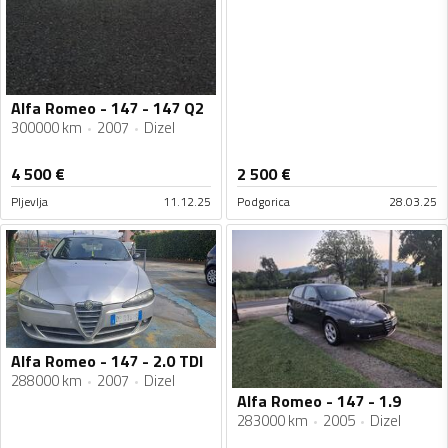
Alfa Romeo - 147 - 147 Q2
300000 km
2007
Dizel
4 500
€
2 500
€
Pljevlja
11.12.25
Podgorica
28.03.25
Alfa Romeo - 147 - 2.0 TDI
288000 km
2007
Dizel
Alfa Romeo - 147 - 1.9
283000 km
2005
Dizel