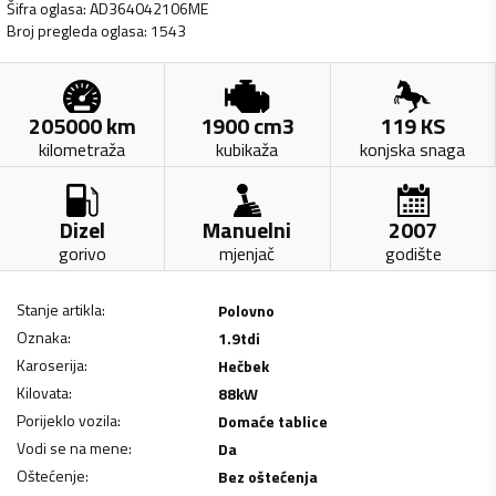
Šifra oglasa
:
AD364042106ME
Broj pregleda oglasa
:
1543
205000
km
1900
cm3
119
KS
kilometraža
kubikaža
konjska snaga
Dizel
Manuelni
2007
gorivo
mjenjač
godište
Stanje artikla
:
Polovno
Oznaka
:
1.9tdi
Karoserija
:
Hečbek
Kilovata
:
88
kW
Porijeklo vozila
:
Domaće tablice
Vodi se na mene
:
Da
Oštećenje
:
Bez oštećenja