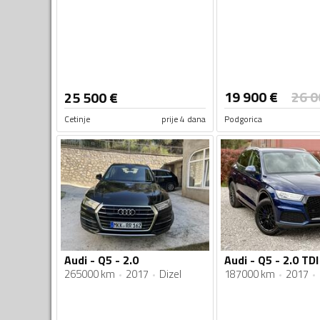
19 900
€
26 0
25 500
€
Cetinje
prije 4 dana
Podgorica
Audi - Q5 - 2.0
265000 km
2017
Dizel
187000 km
2017