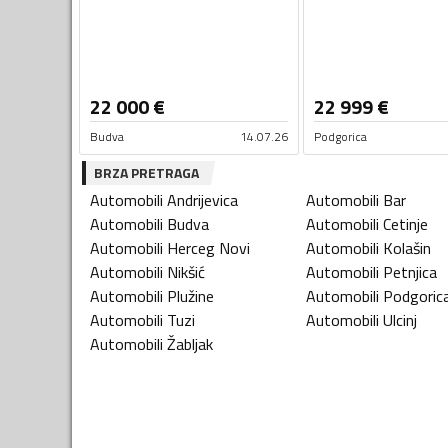
22 000
€
22 999
€
Budva
14.07.26
Podgorica
BRZA PRETRAGA
Automobili
Andrijevica
Automobili
Bar
Automobili
Budva
Automobili
Cetinje
Automobili
Herceg Novi
Automobili
Kolašin
Automobili
Nikšić
Automobili
Petnjica
Automobili
Plužine
Automobili
Podgoric
Automobili
Tuzi
Automobili
Ulcinj
Automobili
Žabljak