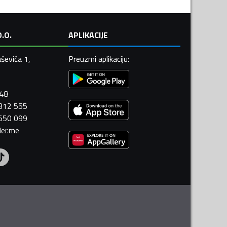
.O.
APLIKACIJE
ševića 1,
Preuzmi aplikaciju
:
448
 312 555
 550 099
ler.me