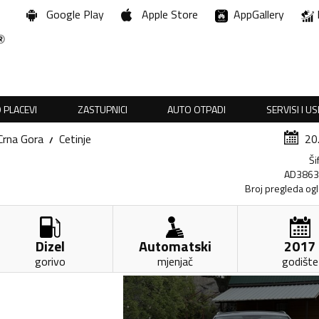
Google Play
Apple Store
AppGallery
 PLACEVI
ZASTUPNICI
AUTO OTPADI
SERVISI I U
Crna Gora
Cetinje
20
Ši
AD386
Broj pregleda og
Dizel
Automatski
2017
gorivo
mjenjač
godište