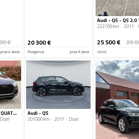
222700 km
2017
00
€
25 500
€
28 0
20 300
€
prije 4 dana
Podgorica
prije 6 dana
Ulcinj
Audi - Q5 - 2.0 TDI QUATTRO
Audi - Q5
Dizel
201000 km
2017
Dizel