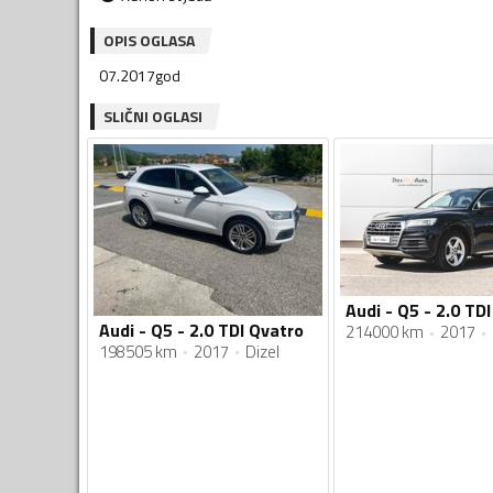
OPIS OGLASA
07.2017god
SLIČNI OGLASI
Audi - Q5 - 2.0 TD
Audi - Q5 - 2.0 TDI Qvatro
214000 km
2017
198505 km
2017
Dizel