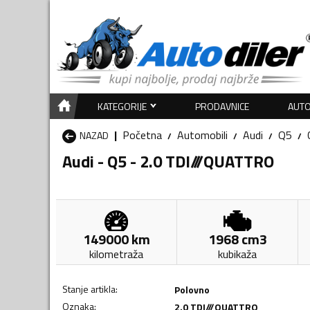
KATEGORIJE
PRODAVNICE
AUTO
Početna
Automobili
Audi
Q5
NAZAD
Audi - Q5 - 2.0 TDI///QUATTRO
149000
km
1968
cm3
kilometraža
kubikaža
Stanje artikla
:
Polovno
Oznaka
:
2.0 TDI///QUATTRO