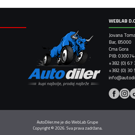
WEBLAB D.O
Jovana Toma
Bar, 85000
Crna Gora
PIB: 03007
+382 (0) 67
+382 (0) 30
info@autodi
AutoDiler.me je dio
WebLab Grupe
Copyright
©
2026. Sva prava zadržana.