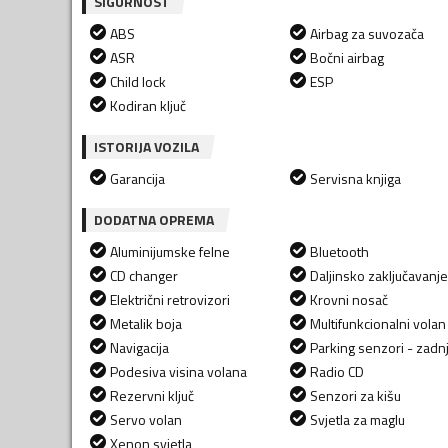
SIGURNOST
ABS
Airbag za suvozača
ASR
Bočni airbag
Child lock
ESP
Kodiran ključ
ISTORIJA VOZILA
Garancija
Servisna knjiga
DODATNA OPREMA
Aluminijumske felne
Bluetooth
CD changer
Daljinsko zaključavanje
Električni retrovizori
Krovni nosač
Metalik boja
Multifunkcionalni volan
Navigacija
Parking senzori - zadnj
Podesiva visina volana
Radio CD
Rezervni ključ
Senzori za kišu
Servo volan
Svjetla za maglu
Xenon svjetla