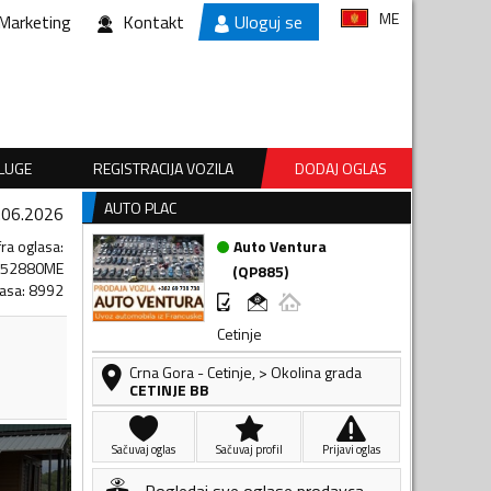
ME
Marketing
Kontakt
Uloguj se
SLUGE
REGISTRACIJA VOZILA
DODAJ OGLAS
AUTO PLAC
.06.2026
fra oglasa
:
Auto Ventura
352880ME
(
QP885
)
lasa
:
8992
Cetinje
Crna Gora
-
Cetinje
,
> Okolina grada
CETINJE BB
Sačuvaj oglas
Sačuvaj profil
Prijavi oglas
Pogledaj sve oglase prodavca