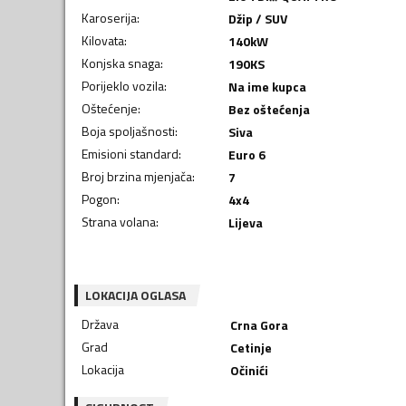
Karoserija
:
Džip / SUV
Kilovata
:
140
kW
Konjska snaga
:
190
KS
Porijeklo vozila
:
Na ime kupca
Oštećenje
:
Bez oštećenja
Boja spoljašnosti
:
Siva
Emisioni standard
:
Euro 6
Broj brzina mjenjača
:
7
Pogon
:
4x4
Strana volana
:
Lijeva
LOKACIJA OGLASA
Država
Crna Gora
Grad
Cetinje
Lokacija
Očinići