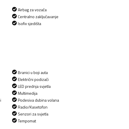
Airbag za vozača
Centralno zaključavanje
Isofix sjedišta
Branici u boji auta
Električni podizači
LED prednja svjetla
Multimedija
i
Podesiva dubina volana
Radio/Kasetofon
Senzori za svjetla
Tempomat